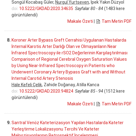
Songül Kocabaş Güler,
Nurgul Yurtseven
, İpek Yakın Düzyol
doi:
10.5222/GKDAD.2020.34635
Sayfalar 80 - 84
(1483 kere
görüntülendi)
Makale Özeti
|
Tam Metin PDF
8.
Koroner Arter Bypass Greft Cerrahisi Uygulanan Hastalarda
İnternal Karotis Arter Darlığı Olan ve Olmayanların Near
İnfrared Spectroscopy ile rSO2 Değerlerinin Karşılaştırılması
Comparison of Regional Cerebral Oxygen Saturation Values
by Using Near-Infrared Spectroscopy in Patients who
Underwent Coronary Artery Bypass Graft with and Without
Internal Carotid Artery Stenosis
Hale Kefeli Çelik
, Zahide Doğanay, Atilla Kanca
doi:
10.5222/GKDAD.2020.94824
Sayfalar 85 - 94
(1512 kere
görüntülendi)
Makale Özeti
|
Tam Metin PDF
9.
Santral Venöz Kateterizasyon Yapılan Hastalarda Kateter
Yerleştirme Lokalizasyonu Tercihi Ve Kateter
Malpozisyonlarının Retrospektif İncelenmesi.