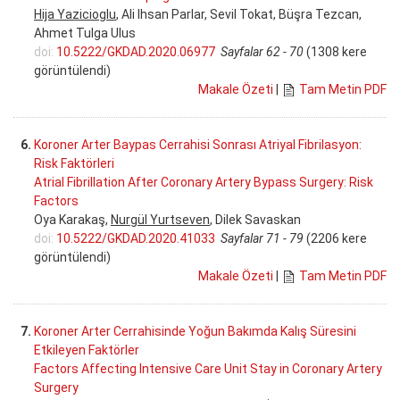
Hija Yazicioglu
, Ali Ihsan Parlar, Sevil Tokat, Büşra Tezcan,
Ahmet Tulga Ulus
doi:
10.5222/GKDAD.2020.06977
Sayfalar 62 - 70
(1308 kere
görüntülendi)
Makale Özeti
|
Tam Metin PDF
6.
Koroner Arter Baypas Cerrahisi Sonrası Atriyal Fibrilasyon:
Risk Faktörleri
Atrial Fibrillation After Coronary Artery Bypass Surgery: Risk
Factors
Oya Karakaş,
Nurgül Yurtseven
, Dilek Savaskan
doi:
10.5222/GKDAD.2020.41033
Sayfalar 71 - 79
(2206 kere
görüntülendi)
Makale Özeti
|
Tam Metin PDF
7.
Koroner Arter Cerrahisinde Yoğun Bakımda Kalış Süresini
Etkileyen Faktörler
Factors Affecting Intensive Care Unit Stay in Coronary Artery
Surgery