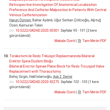
Retrospective Investigation Of Anatomical Localization
Preference And Catheter Malposition In Patients With Central
Venous Catheterization
Harun Özmen
, Bahar Aydınlı, Uğur Serkan Çitilcioğlu, Alptuğ
Özen, Kamuran Tekin
doi:
10.5222/GKDAD.2020.30301
Sayfalar 95 - 101
(2 kere
görüntülendi)
Makale Özeti
|
Tam Metin PDF
10.
Torakotomi ile Redo Triküspit Replasmanında Bilateral
Erektör Spina Düzlem Bloğu
Bilateral Erector Spinae Plane Block for Redo Tricuspid Valve
Replacement with Thoracotomy
Behiç Girgin, Halil İslamoğlu,
Aslı Z. Demir
doi:
10.5222/GKDAD.2020.42275
Sayfalar 102 - 105
(1 kere
görüntülendi)
Makale Özeti
|
Tam Metin PDF