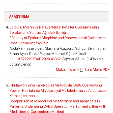
ARAŞTIRMA
4.
Epidural Morfin ve Paravertebral Kateter Uygulamasının
Torakotomi Sonrası Ağrıda Etkinliği
Efficacy of Epidural Morphine and Paravertebral Catheter in
Post Thoracotomy Pain
Abdulkerim Bayülgen
, Mustafa Azizoğlu, Sungur Selim Sinan,
Erhan Ayan, Davud Yapıcı, Mehmet Oğuz Köksel
doi:
10.5222/GKDAD.2020.46362
Sayfalar 55 - 61
(1496 kere
görüntülendi)
Makale Özeti
|
Tam Metin PDF
5.
Fibrilasyon veya Kardiyopleji Metoduyla KABG Operasyonu
Yapılan Hastalarda Miyokardiyal Metabolizma ve Apopitozisin
Karşılaştırılması
Comparison of Myocardial Metabolism and Apoptosis in
Patients Undergoing CABG Operation Performed Either with
Fibrillation or Cardioplegia Method