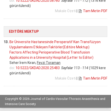
doi:
10.5222/GKDAD.2020.08760
Sayfalar 111 - 112
(1316 kere
görüntülendi)
Makale Özeti
|
Tam Metin PDF
EDITÖRE MEKTUP
13.
Bir Üniversite Hastanesinde Peroperatif Kan Transfüzyon
Uygulamalarını Etkileyen Faktörler(Editöre Mektup)
Factors Affecting Perioperative Blood Transfusion
Applications in a University Hospital (Letter to Editor)
Seher İrem Kıran,
Fevzi Toraman
doi:
10.5222/GKDAD.2020.25483
Sayfalar 113 - 114
(1029 kere
görüntülendi)
Makale Özeti
|
Tam Metin PDF
Copyright © 2026 Journal of Cardio-Vascular-Thoracic Anaesthesia and
Intensive Care Society