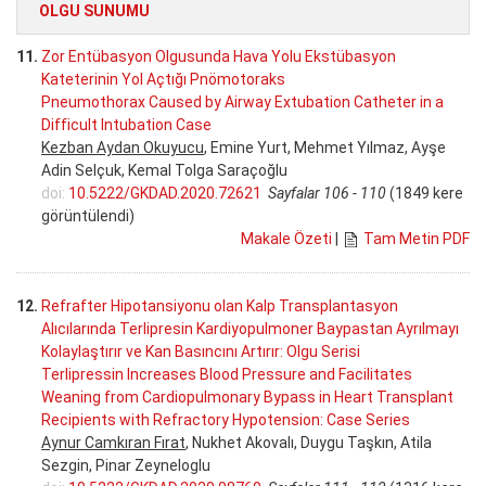
OLGU SUNUMU
11.
Zor Entübasyon Olgusunda Hava Yolu Ekstübasyon
Kateterinin Yol Açtığı Pnömotoraks
Pneumothorax Caused by Airway Extubation Catheter in a
Difficult Intubation Case
Kezban Aydan Okuyucu
, Emine Yurt, Mehmet Yılmaz, Ayşe
Adin Selçuk, Kemal Tolga Saraçoğlu
doi:
10.5222/GKDAD.2020.72621
Sayfalar 106 - 110
(1849 kere
görüntülendi)
Makale Özeti
|
Tam Metin PDF
12.
Refrafter Hipotansiyonu olan Kalp Transplantasyon
Alıcılarında Terlipresin Kardiyopulmoner Baypastan Ayrılmayı
Kolaylaştırır ve Kan Basıncını Artırır: Olgu Serisi
Terlipressin Increases Blood Pressure and Facilitates
Weaning from Cardiopulmonary Bypass in Heart Transplant
Recipients with Refractory Hypotension: Case Series
Aynur Camkıran Fırat
, Nukhet Akovalı, Duygu Taşkın, Atila
Sezgin, Pinar Zeyneloglu