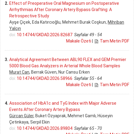
2.
Effect of Preoperative Oral Magnesium on Postoperative
Arrhythmias After Coronary Artery Bypass Grafting: A
Retrospective Study
Ayşe Çiçek, Eda Katırcıoğlu, Mehmet Burak Coşkun,
Mihriban
Yalçın
doi:
10.14744/GKDAD.2026.82687
Sayfalar 49 - 54
Makale Özeti
|
Tam Metin PDF
3.
Analytical Agreement Between ABL90 FLEX and GEM Premier
5000 Blood Gas Analyzers in Arterial Whole Blood Samples
Murat Can
, Berrak Güven, Nur Cansu Erken
doi:
10.14744/GKDAD.2026.58966
Sayfalar 55 - 64
Makale Özeti
|
Tam Metin PDF
4.
Association of HbA1c and TyG Index with Major Adverse
Events After Coronary Artery Bypass
Gürcan Güler
, Buket Özyaprak, Mehmet Gamlı, Hüseyin
Çetinkaya, Serpil Ekin
doi:
10.14744/GKDAD.2026.89804
Sayfalar 65 - 70