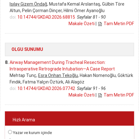
Işılay Gizem Öndağ
, Mustafa Kemal Arslantaş, Gülbin Töre
Altun, Pelin Çorman Dinçer, Hilmi Ömer Ayanoğlu
doi:
10.14744/GKDAD.2026.68815
Sayfalar 81 - 90
Makale Özeti
|
Tam Metin PDF
OLGU SUNUMU
8.
Airway Management During Tracheal Resection:
Intraoperative Retrograde Intubation—A Case Report
Mehtap Tunç,
Esra Onhan Tekoğlu
, Hakan Nomenoğlu, Göktürk
Fındık, Fatma Yalçın Öztürk, Ali Alagöz
doi:
10.14744/GKDAD.2026.07742
Sayfalar 91 - 96
Makale Özeti
|
Tam Metin PDF
Hızlı Arama
Yazar ve kurum içinde