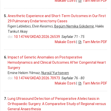
Makale Özeti
|
Tam Metin PDF
5.
Anesthetic Experience and Short-Term Outcomes in Our First
29 Pulmonary Endarterectomy Cases
Figen Leblebici, Elvin Kesimci,
Begüm Nemika Gökdemir
, Hakkı
Tankut Akay
doi:
10.14744/GKDAD.2026.26539
Sayfalar 71 - 75
Makale Özeti
|
Tam Metin PDF
6.
Impact of Genetic Anomalies on Postoperative
Hemodynamics and Clinical Outcomes After Congenital Heart
Surgery
Emine Hekim Yılmaz,
Nurgül Yurtseven
doi:
10.14744/GKDAD.2026.70973
Sayfalar 76 - 80
Makale Özeti
|
Tam Metin PDF
7.
Lung Ultrasound Detection of Perioperative Atelectasis in
Orthopaedic Surgery: A Comparative Study of Regional versus
General Anaesthesia