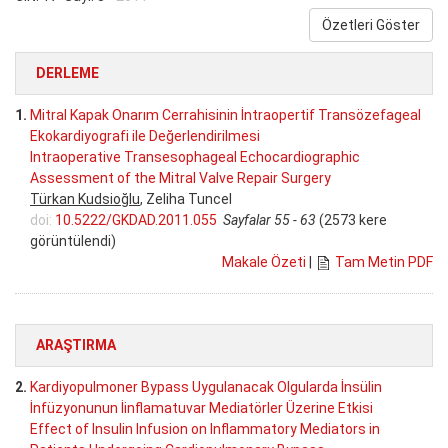
Özetleri Göster
DERLEME
1.
Mitral Kapak Onarım Cerrahisinin İntraopertif Transözefageal
Ekokardiyografi ile Değerlendirilmesi
Intraoperative Transesophageal Echocardiographic
Assessment of the Mitral Valve Repair Surgery
Türkan Kudsioğlu
, Zeliha Tuncel
doi:
10.5222/GKDAD.2011.055
Sayfalar 55 - 63
(2573 kere
görüntülendi)
Makale Özeti
|
Tam Metin PDF
ARAŞTIRMA
2.
Kardiyopulmoner Bypass Uygulanacak Olgularda İnsülin
İnfüzyonunun İinflamatuvar Mediatörler Üzerine Etkisi
Effect of Insulin Infusion on Inflammatory Mediators in