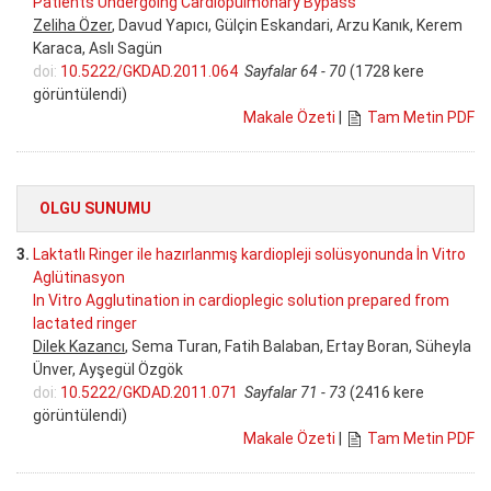
Patients Undergoing Cardiopulmonary Bypass
Zeliha Özer
, Davud Yapıcı, Gülçin Eskandari, Arzu Kanık, Kerem
Karaca, Aslı Sagün
doi:
10.5222/GKDAD.2011.064
Sayfalar 64 - 70
(1728 kere
görüntülendi)
Makale Özeti
|
Tam Metin PDF
OLGU SUNUMU
3.
Laktatlı Ringer ile hazırlanmış kardiopleji solüsyonunda İn Vitro
Aglütinasyon
In Vitro Agglutination in cardioplegic solution prepared from
lactated ringer
Dilek Kazancı
, Sema Turan, Fatih Balaban, Ertay Boran, Süheyla
Ünver, Ayşegül Özgök
doi:
10.5222/GKDAD.2011.071
Sayfalar 71 - 73
(2416 kere
görüntülendi)
Makale Özeti
|
Tam Metin PDF