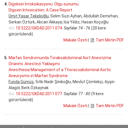
4.
Digoksin İntoksikasyonu: Olgu sunumu
Digoxin Intoxication: A Case Report
Ümit Yaşar Tekelioğlu
, Selim Suzi Ayhan, Abdullah Demirhan,
Serkan Öztürk, Akcan Akkaya, İsa Yıldız, Hasan Koçoğlu
doi:
10.5222/GKDAD.2011.074
Sayfalar 74 - 76
(20 kere
görüntülendi)
Makale Özeti
|
Tam Metin PDF
5.
Marfan Sendromunda Torakoabdominal Aort Anevrizma
Onarımı: Anestezi Yaklaşımı
Anesthesia Management of a Thoracoabdominal Aortic
Aneurysms in Marfan Syndrome
Funda Gümüş
, Sıtkı Nadir Şinikoğlu, Mevlüt Çömlekçi, Ayşin
Alagöl, Berk Özkaynak
doi:
10.5222/GKDAD.2011.077
Sayfalar 77 - 80
(9 kere
görüntülendi)
Makale Özeti
|
Tam Metin PDF