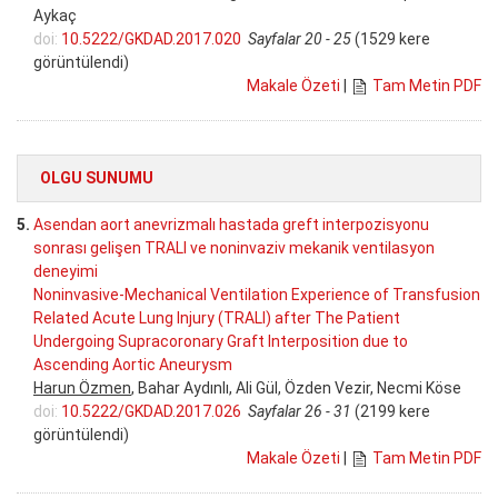
Aykaç
doi:
10.5222/GKDAD.2017.020
Sayfalar 20 - 25
(1529 kere
görüntülendi)
Makale Özeti
|
Tam Metin PDF
OLGU SUNUMU
5.
Asendan aort anevrizmalı hastada greft interpozisyonu
sonrası gelişen TRALI ve noninvaziv mekanik ventilasyon
deneyimi
Noninvasive-Mechanical Ventilation Experience of Transfusion
Related Acute Lung Injury (TRALI) after The Patient
Undergoing Supracoronary Graft Interposition due to
Ascending Aortic Aneurysm
Harun Özmen
, Bahar Aydınlı, Ali Gül, Özden Vezir, Necmi Köse
doi:
10.5222/GKDAD.2017.026
Sayfalar 26 - 31
(2199 kere
görüntülendi)
Makale Özeti
|
Tam Metin PDF