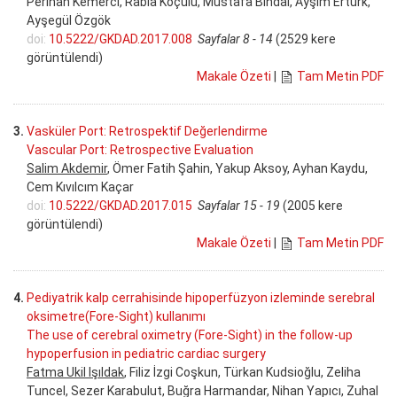
Perihan Kemerci, Rabia Koçulu, Mustafa Bindal, Ayşim Ertürk,
Ayşegül Özgök
doi:
10.5222/GKDAD.2017.008
Sayfalar 8 - 14
(2529 kere
görüntülendi)
Makale Özeti
|
Tam Metin PDF
3.
Vasküler Port: Retrospektif Değerlendirme
Vascular Port: Retrospective Evaluation
Salim Akdemir
, Ömer Fatih Şahin, Yakup Aksoy, Ayhan Kaydu,
Cem Kıvılcım Kaçar
doi:
10.5222/GKDAD.2017.015
Sayfalar 15 - 19
(2005 kere
görüntülendi)
Makale Özeti
|
Tam Metin PDF
4.
Pediyatrik kalp cerrahisinde hipoperfüzyon izleminde serebral
oksimetre(Fore-Sight) kullanımı
The use of cerebral oximetry (Fore-Sight) in the follow-up
hypoperfusion in pediatric cardiac surgery
Fatma Ukil Işıldak
, Filiz İzgi Coşkun, Türkan Kudsioğlu, Zeliha
Tuncel, Sezer Karabulut, Buğra Harmandar, Nihan Yapıcı, Zuhal