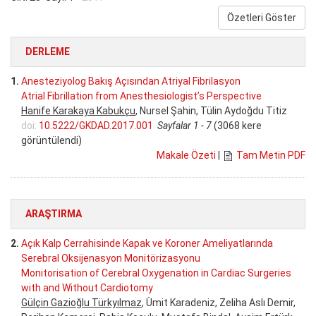
Özetleri Göster
DERLEME
1.
Anesteziyolog Bakış Açısından Atriyal Fibrilasyon
Atrial Fibrillation from Anesthesiologist’s Perspective
Hanife Karakaya Kabukçu
, Nursel Şahin, Tülin Aydoğdu Titiz
doi:
10.5222/GKDAD.2017.001
Sayfalar 1 - 7
(3068 kere
görüntülendi)
Makale Özeti
|
Tam Metin PDF
ARAŞTIRMA
2.
Açık Kalp Cerrahisinde Kapak ve Koroner Ameliyatlarında
Serebral Oksijenasyon Monitörizasyonu
Monitorisation of Cerebral Oxygenation in Cardiac Surgeries
with and Without Cardiotomy
Gülçin Gazioğlu Türkyılmaz
, Ümit Karadeniz, Zeliha Aslı Demir,