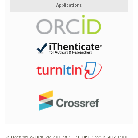
Applications
GKD Anest Yoğ Bak Dern Derg. 2017; 23(1):
1-7 | DOI:
10.5222/GKDAD.2017.001