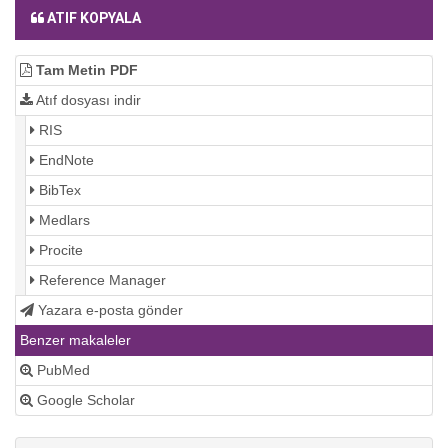
ATIF KOPYALA
Tam Metin PDF
Atıf dosyası indir
RIS
EndNote
BibTex
Medlars
Procite
Reference Manager
Yazara e-posta gönder
Benzer makaleler
PubMed
Google Scholar