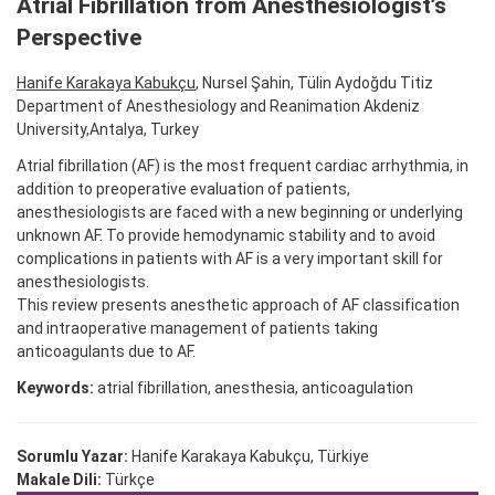
Atrial Fibrillation from Anesthesiologist’s
Perspective
Hanife Karakaya Kabukçu
, Nursel Şahin, Tülin Aydoğdu Titiz
Department of Anesthesiology and Reanimation Akdeniz
University,Antalya, Turkey
Atrial fibrillation (AF) is the most frequent cardiac arrhythmia, in
addition to preoperative evaluation of patients,
anesthesiologists are faced with a new beginning or underlying
unknown AF. To provide hemodynamic stability and to avoid
complications in patients with AF is a very important skill for
anesthesiologists.
This review presents anesthetic approach of AF classification
and intraoperative management of patients taking
anticoagulants due to AF.
Keywords:
atrial fibrillation, anesthesia, anticoagulation
Sorumlu Yazar:
Hanife Karakaya Kabukçu, Türkiye
Makale Dili:
Türkçe