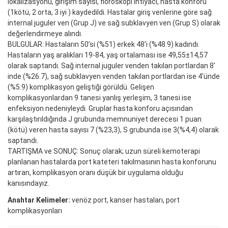
lokalizasyonu, girişim sayısı, floroskopi ihtiyacı, hasta konforu
(1kötü, 2 orta, 3 iyi ) kaydedildi. Hastalar giriş venlerine göre sağ
internal juguler ven (Grup J) ve sağ subklavyen ven (Grup S) olarak
değerlendirmeye alındı.
BULGULAR: Hastaların 50’si (%51) erkek 48’i (%48.9) kadındı.
Hastaların yaş aralıkları 19-84, yaş ortalaması ise 49,55±14,57
olarak saptandı. Sağ internal juguler venden takılan portlardan 8'
inde (%26.7), sağ subklavyen venden takılan portlardan ise 4'ünde
(%5.9) komplikasyon geliştiği görüldü. Gelişen
komplikasyonlardan 9 tanesi yanlış yerleşim, 3 tanesi ise
enfeksiyon nedeniyleydi. Gruplar hasta konforu açısından
karşılaştırıldığında J grubunda memnuniyet derecesi 1 puan
(kötü) veren hasta sayısı 7 (%23,3), S grubunda ise 3(%4,4) olarak
saptandı.
TARTIŞMA ve SONUÇ: Sonuç olarak; uzun süreli kemoterapi
planlanan hastalarda port kateteri takılmasının hasta konforunu
artıran, komplikasyon oranı düşük bir uygulama olduğu
kanısındayız.
Anahtar Kelimeler:
venöz port, kanser hastaları, port
komplikasyonları