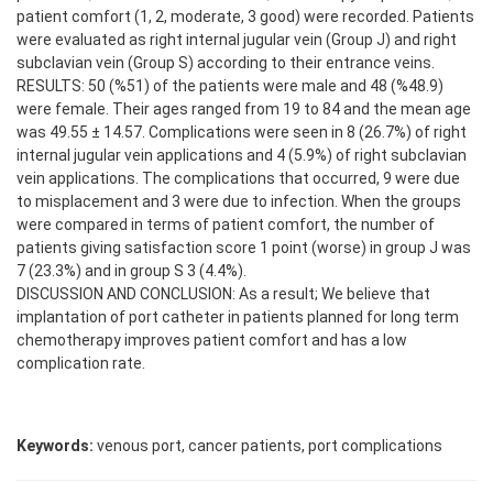
patient comfort (1, 2, moderate, 3 good) were recorded. Patients
were evaluated as right internal jugular vein (Group J) and right
subclavian vein (Group S) according to their entrance veins.
RESULTS: 50 (%51) of the patients were male and 48 (%48.9)
were female. Their ages ranged from 19 to 84 and the mean age
was 49.55 ± 14.57. Complications were seen in 8 (26.7%) of right
internal jugular vein applications and 4 (5.9%) of right subclavian
vein applications. The complications that occurred, 9 were due
to misplacement and 3 were due to infection. When the groups
were compared in terms of patient comfort, the number of
patients giving satisfaction score 1 point (worse) in group J was
7 (23.3%) and in group S 3 (4.4%).
DISCUSSION AND CONCLUSION: As a result; We believe that
implantation of port catheter in patients planned for long term
chemotherapy improves patient comfort and has a low
complication rate.
Keywords:
venous port, cancer patients, port complications