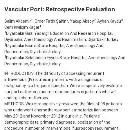
Vascular Port: Retrospective Evaluation
1
2
2
3
Salim Akdemir
, Ömer Fatih Şahin
, Yakup Aksoy
, Ayhan Kaydu
,
1
Cem Kıvılcım Kaçar
1
Diyarbakır Gazi Yasargil Education And Research Hospital,
Diyarbakır, Anesthesiology And Reanimation, Diyarbakır,turkey
2
Diyarbakır Bismil State Hospital, Anesthesiology And
Reanimation, Diyarbakır,turkey
3
Diyarbakır Selahaddin Eyyubi State Hospital, Anesthesiology And
Reanimation, Diyarbakır,turkey
INTRODUCTION: The difficulty of accessing recurrent
intravenous (IV) routes in patients with a diagnosis of
malignancy is a frequent question. We retrospectively evaluate
our port catheter placement procedures in patients who will
undergo chemotherapy.
METHODS: We retrospectively reviewed the files of 98 patients
who underwent chemotherapy port catheterization between
May 2012 and November 2012 in our clinic. Patients'
demographic data, primary diagnoses, localization of the
procedure, number of interventions, fluoroscopy requirement,