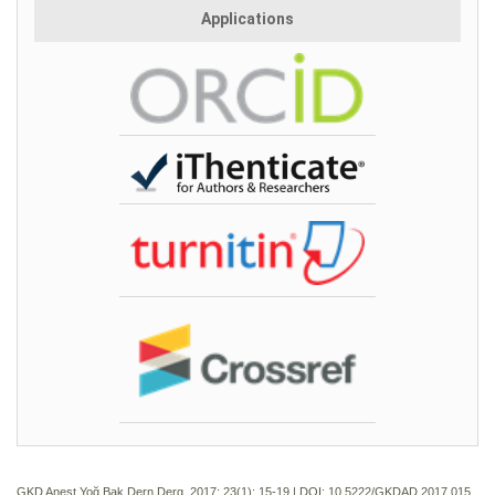
Applications
GKD Anest Yoğ Bak Dern Derg. 2017; 23(1):
15-19 | DOI:
10.5222/GKDAD.2017.015