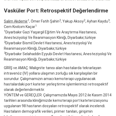
Vasküler Port: Retrospektif Değerlendirme
1
2
2
3
Salim Akdemir
, Ömer Fatih Şahin
, Yakup Aksoy
, Ayhan Kaydu
,
1
Cem Kıvılcım Kaçar
1
Diyarbakır Gazi Yaşargil Eğitim Ve Araştırma Hastanesi,
Anesteziyoloji Ve Reanimasyon Kliniği, Diyarbakır,türkiye
2
Diyarbakır Bismil Devlet Hastanesi, Anesteziyoloji Ve
Reanimasyon Kliniği, Diyarbakır,türkiye
3
Diyarbakır Selahaddin Eyyubi Devlet Hastanesi, Anesteziyoloji Ve
Reanimasyon Kliniği, Diyarbakır,türkiye
GİRİŞ ve AMAÇ: Malignite tanısı alan hastalarda tekrarlayan
intravenöz (IV) yollara ulaşımın zorluğu sık karşılaşılan bir
sorundur. Çalışmamızın amacı kemoterapi uygulanacak
hastalardaki port kateter yerleştirme işlemlerimizi retrospektif
olarak değerlendirmektir.
YÖNTEM ve GEREÇLER: Çalışmamızda Mayıs 2012 ile Kasım 2014
tarihleri arasında kliniğimizde kemoterapi port kateterizasyonu
uygulanan 98 hastanın dosyaları retrospektif olarak incelendi.
Hastaların demografik verileri, primer tanıları, girişimin