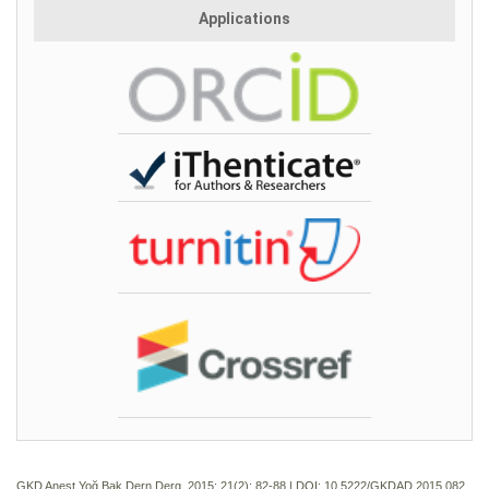
Applications
GKD Anest Yoğ Bak Dern Derg. 2015; 21(2):
82-88 | DOI:
10.5222/GKDAD.2015.082