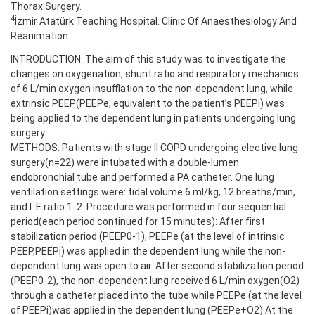
Thorax Surgery.
4
İzmir Atatürk Teaching Hospital. Clinic Of Anaesthesiology And
Reanimation.
INTRODUCTION: The aim of this study was to investigate the
changes on oxygenation, shunt ratio and respiratory mechanics
of 6 L/min oxygen insufflation to the non-dependent lung, while
extrinsic PEEP(PEEPe, equivalent to the patient’s PEEPi) was
being applied to the dependent lung in patients undergoing lung
surgery.
METHODS: Patients with stage II COPD undergoing elective lung
surgery(n=22) were intubated with a double-lumen
endobronchial tube and performed a PA catheter. One lung
ventilation settings were: tidal volume 6 ml/kg, 12 breaths/min,
and I: E ratio 1: 2. Procedure was performed in four sequential
period(each period continued for 15 minutes): After first
stabilization period (PEEP0-1), PEEPe (at the level of intrinsic
PEEP,PEEPi) was applied in the dependent lung while the non-
dependent lung was open to air. After second stabilization period
(PEEP0-2), the non-dependent lung received 6 L/min oxygen(O2)
through a catheter placed into the tube while PEEPe (at the level
of PEEPi)was applied in the dependent lung (PEEPe+O2).At the