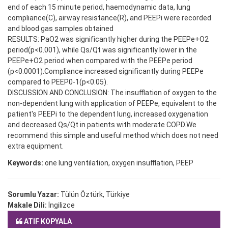
end of each 15 minute period, haemodynamic data, lung
compliance(C), airway resistance(R), and PEEPi were recorded
and blood gas samples obtained
RESULTS: PaO2 was significantly higher during the PEEPe+O2
period(p<0.001), while Qs/Qt was significantly lower in the
PEEPe+O2 period when compared with the PEEPe period
(p<0.0001).Compliance increased significantly during PEEPe
compared to PEEP0-1(p<0.05).
DISCUSSION AND CONCLUSION: The insufflation of oxygen to the
non-dependent lung with application of PEEPe, equivalent to the
patient's PEEPi to the dependent lung, increased oxygenation
and decreased Qs/Qt in patients with moderate COPD.We
recommend this simple and useful method which does not need
extra equipment.
Keywords:
one lung ventilation, oxygen insufflation, PEEP
Sorumlu Yazar:
Tülün Öztürk, Türkiye
Makale Dili:
İngilizce
ATIF KOPYALA