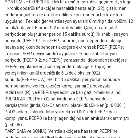
YÖNTEM ve GEREÇLER: Elektif akciğer cerrahisi geçirecek, stage
II kronik obstrüktif akciğer hastalıklı hastalar(n=22), çift lümenli
endobronşial tüp ile entübe edildi ve pulmoner arter kateteri
uygulandı. Tek akciğer ventilasyon ayarları: 6 ml/kg tidal volüm, 12
soluk/dak., ve I: E oranı 1: 2 olarak yapıldı. Çalışma ardışık 4
periyoddan oluştu(her period 15 dakika sürdü): İlk stabilizasyon
periyodu (PEEP0-1: no PEEP) sonrası, non-dependent akciğer
havaya açıkken dependent akciğere ektrensek PEEP (PEEPe;
intrinsic PEEP seviyesinde) uygulandı. İkinci stabilizasyon
periyodu (PEEP0-2: no PEEP: ) sonrasında, dependent akciğere
PEEPe uygulanırken, non-dependent akciğere tüp içine
yerleştirilen kanül aracılığı ile 6 L/dak. oksijen(O2)
sunuldu(PEEPe+O2,). Her bir 15 dakikalı periyodun sonunda
hemodinamic veriler, akciğer kompliyansı(C), havayolu
rezistansı(R), ve PEEPi kaydedildi ve kan gazı örnekleri alındı.
BULGULAR: PEEPe+ O2 periyodunda PEEPe periyodu ile
karşılaştırıldığında, Qs/Qt anlamlı olarak düşük iken(p<0.0001),
PaO2 anlamlı olarak daha yüksek(p<0.001) idi. PEEPe deki
kompliyans, PEEP0 ile karşılaştırıldığında anlamlı olarak artmıştı
(p <0.05).
TARTIŞMA ve SONUÇ: Ventile akciğere hastanın PEEPi 'ne
eşdeğer ekstrensek PEEPe ile, non-ventile akciğere oksijen