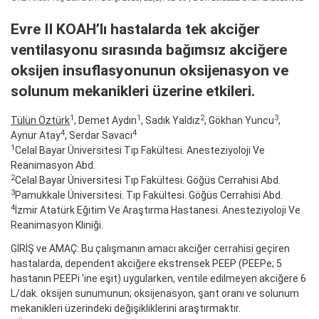
Evre II KOAH’lı hastalarda tek akciğer
ventilasyonu sırasında bağımsız akciğere
oksijen insuflasyonunun oksijenasyon ve
solunum mekanikleri üzerine etkileri.
1
1
2
3
Tülün Öztürk
, Demet Aydın
, Sadık Yaldız
, Gökhan Yuncu
,
4
4
Aynur Atay
, Serdar Savacı
1
Celal Bayar Üniversitesi Tıp Fakültesi. Anesteziyoloji Ve
Reanimasyon Abd.
2
Celal Bayar Üniversitesi Tıp Fakültesi. Göğüs Cerrahisi Abd.
3
Pamukkale Üniversitesi. Tıp Fakültesi. Göğüs Cerrahisi Abd.
4
İzmir Atatürk Eğitim Ve Araştırma Hastanesi. Anesteziyoloji Ve
Reanimasyon Kliniği.
GİRİŞ ve AMAÇ: Bu çalışmanın amacı akciğer cerrahisi geçiren
hastalarda, dependent akciğere ekstrensek PEEP (PEEPe; 5
hastanın PEEPi 'ine eşit) uygularken, ventile edilmeyen akciğere 6
L/dak. oksijen sunumunun; oksijenasyon, şant oranı ve solunum
mekanikleri üzerindeki değişikliklerini araştırmaktır.