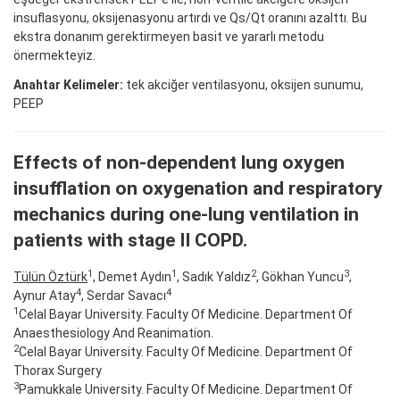
insuflasyonu, oksijenasyonu artırdı ve Qs/Qt oranını azalttı. Bu
ekstra donanım gerektirmeyen basit ve yararlı metodu
önermekteyiz.
Anahtar Kelimeler:
tek akciğer ventilasyonu, oksijen sunumu,
PEEP
Effects of non-dependent lung oxygen
insufflation on oxygenation and respiratory
mechanics during one-lung ventilation in
patients with stage II COPD.
1
1
2
3
Tülün Öztürk
, Demet Aydın
, Sadık Yaldız
, Gökhan Yuncu
,
4
4
Aynur Atay
, Serdar Savacı
1
Celal Bayar University. Faculty Of Medicine. Department Of
Anaesthesiology And Reanimation.
2
Celal Bayar University. Faculty Of Medicine. Department Of
Thorax Surgery
3
Pamukkale University. Faculty Of Medicine. Department Of