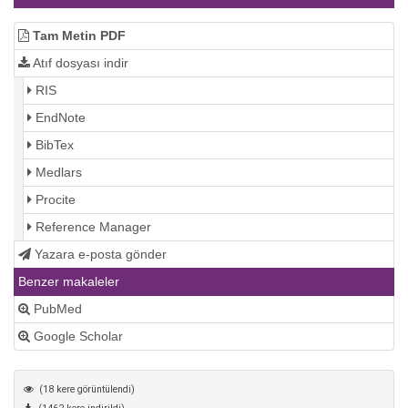
Tam Metin PDF
Atıf dosyası indir
RIS
EndNote
BibTex
Medlars
Procite
Reference Manager
Yazara e-posta gönder
Benzer makaleler
PubMed
Google Scholar
(18 kere görüntülendi)