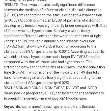
RESULTS: There was a statistically significant difference
between the medians of left ventricle end-diastolic diameter
(LVEDD) (cm) according to the status of post-SA hypotension
(p=0.003).Accordingly, median LVEDD of patients who did not
develop hypotension was significantly larger compared with that
of those who had hypotension. Similarly, a statistically
significant difference emerged between the medians of right
ventricular (RV) tricuspid annular plane systolic excursion
(TAPSE) (cm) showing RV global function according to the
status of post-SA hypotension (p=0.001). Accordingly, patients
who did not have hypotension had a larger RV-TAPSE median
compared with that of those who had hypotension. The
difference between the medians of RV isovolumetric relaxation
time (RV-IVRT), which is one of the indicators of RV diastolic
functions was again statistically significant according to the
status of post-SA hypotension (p=0.025).
DISCUSSION AND CONCLUSION: TAPSE, RV-IVRT and LVEDD
measured via preoperative TTE, can be significant parameters
to predict the development of post-SA hypotension.
Keywords:
spinal anesthesia, hypotension, transthorasic