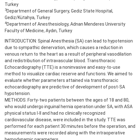
Turkey
3
Department of General Surgery, Gediz State Hospital,
Gediz/Kütahya, Turkey
4
Department of Anesthesiology, Adnan Menderes University
Faculty of Medicine, Aydın, Turkey
INTRODUCTION: Spinal Anesthesia (SA) can lead to hypotension
due to sympathic denervation, which causes a reduction in
venous return to the heart as a result of peripheral vasodilation
and redistribution of intravascular blood. Transthoracic
Echocardiography (TTE) is a noninvasive and easy-to-use
method to visualize cardiac reserve and functions. We aimed to
evaluate whether parameters attained via transthoracic
echocardiography are predictive of development of post-SA
hypotension.
METHODS: Forty-two patients between the ages of 18 and 80,
who would undergo inguinal hernia operation under SA, with ASA
physical status I-II and had no clinically recognized
cardiovascular disease, were included in the study. TTE was
performed for each patient 30 minutes before the operation, and
measurements were recorded along with the intraoperative
hemodynamic parameters.