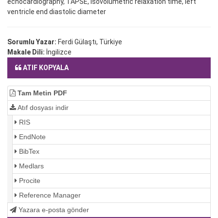
echocardiography, TAPSE, isovolumetric relaxation time, left
ventricle end diastolic diameter
Sorumlu Yazar:
Ferdi Gülaştı, Türkiye
Makale Dili:
İngilizce
ATIF KOPYALA
Tam Metin PDF
Atıf dosyası indir
RIS
EndNote
BibTex
Medlars
Procite
Reference Manager
Yazara e-posta gönder