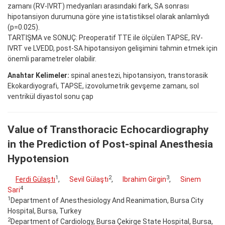
zamanı (RV-IVRT) medyanları arasındaki fark, SA sonrası
hipotansiyon durumuna göre yine istatistiksel olarak anlamlıydı
(p=0.025).
TARTIŞMA ve SONUÇ: Preoperatif TTE ile ölçülen TAPSE, RV-
IVRT ve LVEDD, post-SA hipotansiyon gelişimini tahmin etmek için
önemli parametreler olabilir.
Anahtar Kelimeler:
spinal anestezi, hipotansiyon, transtorasik
Ekokardiyografi, TAPSE, izovolumetrik gevşeme zamanı, sol
ventrikül diyastol sonu çap
Value of Transthoracic Echocardiography
in the Prediction of Post-spinal Anesthesia
Hypotension
1
2
3
Ferdi Gülaştı
,
Sevil Gülaştı
,
Ibrahim Girgin
,
Sinem
4
Sari
1
Department of Anesthesiology And Reanimation, Bursa City
Hospital, Bursa, Turkey
2
Department of Cardiology, Bursa Çekirge State Hospital, Bursa,