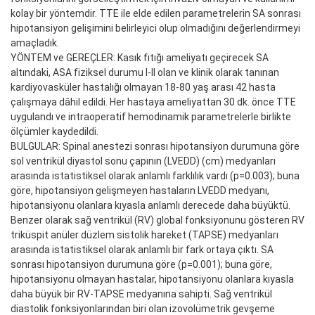
kolay bir yöntemdir. TTE ile elde edilen parametrelerin SA sonrası
hipotansiyon gelişimini belirleyici olup olmadığını değerlendirmeyi
amaçladık.
YÖNTEM ve GEREÇLER: Kasık fıtığı ameliyatı geçirecek SA
altındaki, ASA fiziksel durumu I-II olan ve klinik olarak tanınan
kardiyovasküler hastalığı olmayan 18-80 yaş arası 42 hasta
çalışmaya dâhil edildi. Her hastaya ameliyattan 30 dk. önce TTE
uygulandı ve intraoperatif hemodinamik parametrelerle birlikte
ölçümler kaydedildi.
BULGULAR: Spinal anestezi sonrası hipotansiyon durumuna göre
sol ventrikül diyastol sonu çapının (LVEDD) (cm) medyanları
arasında istatistiksel olarak anlamlı farklılık vardı (p=0.003); buna
göre, hipotansiyon gelişmeyen hastaların LVEDD medyanı,
hipotansiyonu olanlara kıyasla anlamlı derecede daha büyüktü.
Benzer olarak sağ ventrikül (RV) global fonksiyonunu gösteren RV
triküspit anüler düzlem sistolik hareket (TAPSE) medyanları
arasında istatistiksel olarak anlamlı bir fark ortaya çıktı. SA
sonrası hipotansiyon durumuna göre (p=0.001); buna göre,
hipotansiyonu olmayan hastalar, hipotansiyonu olanlara kıyasla
daha büyük bir RV-TAPSE medyanına sahipti. Sağ ventrikül
diastolik fonksiyonlarından biri olan izovolümetrik gevşeme