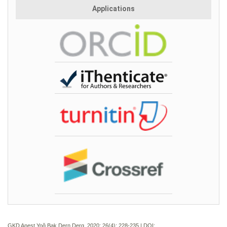
Applications
GKD Anest Yoğ Bak Dern Derg. 2020; 26(4):
228-235 | DOI: