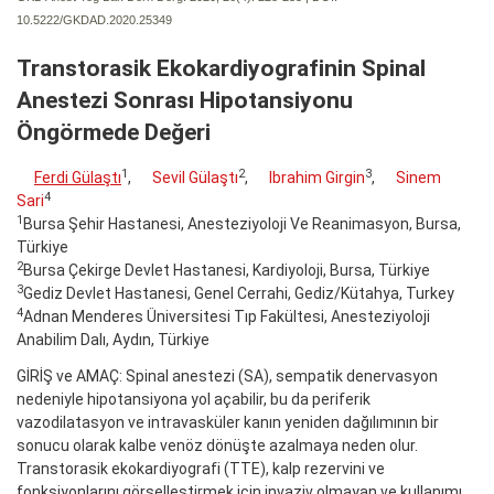
10.5222/GKDAD.2020.25349
Transtorasik Ekokardiyografinin Spinal
Anestezi Sonrası Hipotansiyonu
Öngörmede Değeri
1
2
3
Ferdi Gülaştı
,
Sevil Gülaştı
,
Ibrahim Girgin
,
Sinem
4
Sari
1
Bursa Şehir Hastanesi, Anesteziyoloji Ve Reanimasyon, Bursa,
Türkiye
2
Bursa Çekirge Devlet Hastanesi, Kardiyoloji, Bursa, Türkiye
3
Gediz Devlet Hastanesi, Genel Cerrahi, Gediz/Kütahya, Turkey
4
Adnan Menderes Üniversitesi Tıp Fakültesi, Anesteziyoloji
Anabilim Dalı, Aydın, Türkiye
GİRİŞ ve AMAÇ: Spinal anestezi (SA), sempatik denervasyon
nedeniyle hipotansiyona yol açabilir, bu da periferik
vazodilatasyon ve intravasküler kanın yeniden dağılımının bir
sonucu olarak kalbe venöz dönüşte azalmaya neden olur.
Transtorasik ekokardiyografi (TTE), kalp rezervini ve
fonksiyonlarını görselleştirmek için invaziv olmayan ve kullanımı