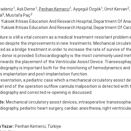
1
1
1
1
2
radeniz
, Aslı Demir
,
Perihan Kemerci
, Ayşegül Özgök
, Ümit Kervan
,
2
2
al
, Mustafa Paç
 Yuksek Ihtisas Education And Research Hospital, Department Of Ana
 Yuksek Ihtisas Education And Research Hospital, Department Of Card
ilure is still a vital concern as a medical treatment-resistant problem i
on despite the improvements in new treatments. Mechanical circulato
ized as a bridge treatment in order to increase the rate of survive of th
e donor is provided. Echocardiography is the most commonly used met
erwards the placement of the Ventricular Assist Device. Transesopha
diography is important both for the monitoring of hemodynamics and 
s implantation and post-implantation function.
presentation, a pediatric case which a mechanical circulatory assist de
 at end of the operation outflow cannula malposition is detected wit
diography and corrected re-opening is discussed.
ds:
Mechanical circulatory assist devices, intraoperative transesopha
iography, pediatric heart surgery, cardiac anesthesia, right ventricul
 Yazar:
Perihan Kemerci, Türkiye