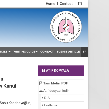
Home
|
Contact
|
TR
ICIES
WRITING GUIDE
CONTACT
SUBMIT ARTICLE
TR
ATIF KOPYALA
da
Tam Metin PDF
w Kanül
Atıf dosyası indir
RIS
2
 Sabit Kocabeyoğlu
,
EndNote