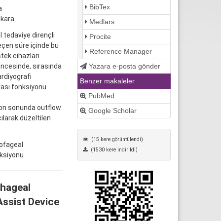
BibTex
a
nkara
Medlars
 tedaviye dirençli
Procite
eçen süre içinde bu
Reference Manager
tek cihazları
Yazara e-posta gönder
öncesinde, sırasında
rdiyografi
Benzer makaleler
rası fonksiyonu
PubMed
on sonunda outflow
Google Scholar
larak düzeltilen
(15 kere görüntülendi)
zofageal
(1530 kere indirildi)
nksiyonu
phageal
Assist Device