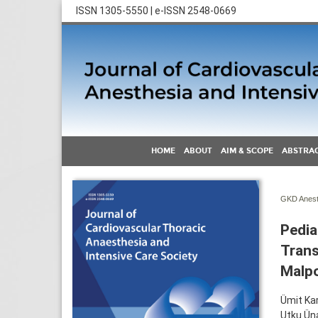
ISSN 1305-5550 | e-ISSN 2548-0669
HOME
ABOUT
AIM & SCOPE
ABSTRAC
GKD Anest 
Pedia
Trans
Malp
Ümit Ka
Utku Ün