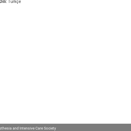
ili:
Türkçe
thesia and Intensive Care Society