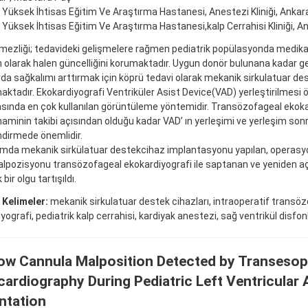
 Yüksek İhtisas Eğitim Ve Araştırma Hastanesi, Anestezi Kliniği, Ankar
 Yüksek İhtisas Eğitim Ve Araştırma Hastanesi,kalp Cerrahisi Kliniği, A
mezliği; tedavideki gelişmelere rağmen pediatrik popülasyonda medikal
n olarak halen güncelliğini korumaktadır. Uygun donör bulunana kadar g
da sağkalımı arttırmak için köprü tedavi olarak mekanik sirkulatuar des
maktadır. Ekokardiyografi Ventriküler Asist Device(VAD) yerleştirilmesi 
sında en çok kullanılan görüntüleme yöntemidir. Transözofageal ekoka
minin takibi açısından olduğu kadar VAD’ ın yerleşimi ve yerleşim son
dirmede önemlidir.
mda mekanik sirkülatuar destekcihaz implantasyonu yapılan, operasy
lpozisyonu transözofageal ekokardiyografi ile saptanan ve yeniden açı
 bir olgu tartışıldı.
 Kelimeler:
mekanik sirkulatuar destek cihazları, intraoperatif transö
yografi, pediatrik kalp cerrahisi, kardiyak anestezi, sağ ventrikül disfo
ow Cannula Malposition Detected by Transeso
ardiography During Pediatric Left Ventricular 
ntation