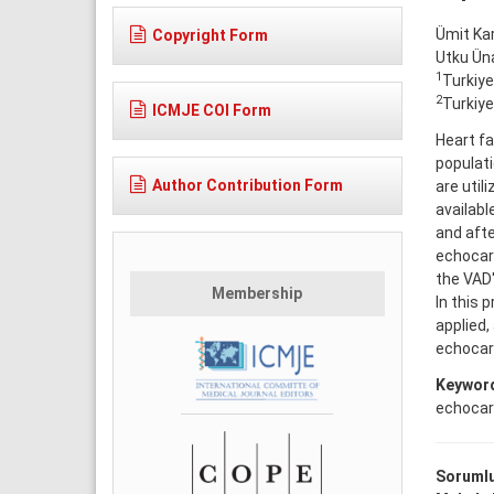
Ümit Ka
Copyright Form
Utku Ün
1
Turkiye
2
Turkiye
ICMJE COI Form
Heart fa
populati
Author Contribution Form
are util
availabl
and aft
echocar
the VAD'
Membership
In this 
applied,
echocar
Keywor
echocard
Sorumlu