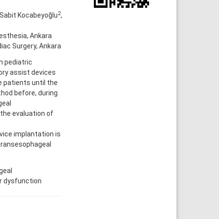
2
 Sabit Kocabeyoğlu
,
esthesia, Ankara
iac Surgery, Ankara
n pediatric
ry assist devices
e patients until the
hod before, during
geal
the evaluation of
vice implantation is
h transesophageal
geal
ar dysfunction