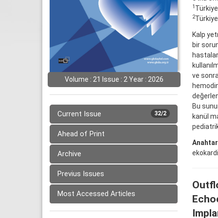
1
Türkiye
2
Türkiye
Kalp yet
bir soru
hastalar
kullanıl
ve sonra
Volume : 21 Issue : 2 Year : 2026
hemodina
değerlen
Bu sunu
Current Issue
32/2
kanül ma
pediatrik
Ahead of Print
Anahtar
ekokardi
Archive
Previus Issues
Outfl
Most Accessed Articles
Echoc
Impla