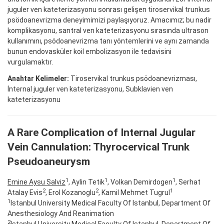
juguler ven kateterizasyonu sonrası gelişen tiroservikal trunkus
psödoanevrizma deneyimimizi paylaşıyoruz. Amacımız; bu nadir
komplikasyonu, santral ven kateterizasyonu sırasında ultrason
kullanımını, psödoanevrizma tanı yöntemlerini ve aynı zamanda
bunun endovasküler koil embolizasyon ile tedavisini
vurgulamaktır.
Anahtar Kelimeler:
Tiroservikal trunkus psödoanevrizması,
İnternal juguler ven kateterizasyonu, Subklavien ven
kateterizasyonu
A Rare Complication of Internal Jugular
Vein Cannulation: Thyrocervical Trunk
Pseudoaneurysm
1
1
1
Emine Aysu Salviz
, Aylin Tetik
, Volkan Demirdogen
, Serhat
2
2
1
Atalay Evis
, Erol Kozanoglu
, Kamil Mehmet Tugrul
1
Istanbul University Medical Faculty Of Istanbul, Department Of
Anesthesiology And Reanimation
2