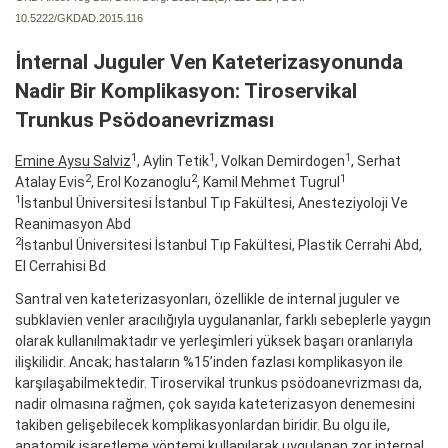
10.5222/GKDAD.2015.116
İnternal Juguler Ven Kateterizasyonunda
Nadir Bir Komplikasyon: Tiroservikal
Trunkus Psödoanevrizması
1
1
1
Emine Aysu Salviz
, Aylin Tetik
, Volkan Demirdogen
, Serhat
2
2
1
Atalay Evis
, Erol Kozanoglu
, Kamil Mehmet Tugrul
1
İstanbul Üniversitesi İstanbul Tıp Fakültesi, Anesteziyoloji Ve
Reanimasyon Abd
2
İstanbul Üniversitesi İstanbul Tıp Fakültesi, Plastik Cerrahi Abd,
El Cerrahisi Bd
Santral ven kateterizasyonları, özellikle de internal juguler ve
subklavien venler aracılığıyla uygulananlar, farklı sebeplerle yaygın
olarak kullanılmaktadır ve yerleşimleri yüksek başarı oranlarıyla
ilişkilidir. Ancak; hastaların %15’inden fazlası komplikasyon ile
karşılaşabilmektedir. Tiroservikal trunkus psödoanevrizması da,
nadir olmasına rağmen, çok sayıda kateterizasyon denemesini
takiben gelişebilecek komplikasyonlardan biridir. Bu olgu ile,
anatomik işaretleme yöntemi kullanılarak uygulanan zor internal