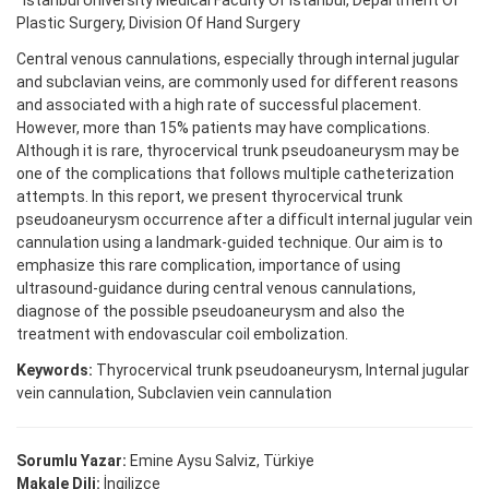
Istanbul University Medical Faculty Of Istanbul, Department Of
Plastic Surgery, Division Of Hand Surgery
Central venous cannulations, especially through internal jugular
and subclavian veins, are commonly used for different reasons
and associated with a high rate of successful placement.
However, more than 15% patients may have complications.
Although it is rare, thyrocervical trunk pseudoaneurysm may be
one of the complications that follows multiple catheterization
attempts. In this report, we present thyrocervical trunk
pseudoaneurysm occurrence after a difficult internal jugular vein
cannulation using a landmark-guided technique. Our aim is to
emphasize this rare complication, importance of using
ultrasound-guidance during central venous cannulations,
diagnose of the possible pseudoaneurysm and also the
treatment with endovascular coil embolization.
Keywords:
Thyrocervical trunk pseudoaneurysm, Internal jugular
vein cannulation, Subclavien vein cannulation
Sorumlu Yazar:
Emine Aysu Salviz, Türkiye
Makale Dili:
İngilizce