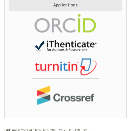
Applications
GKD Anest Yoğ Bak Dern Derg. 2015; 21(2):
116-120 | DOI: