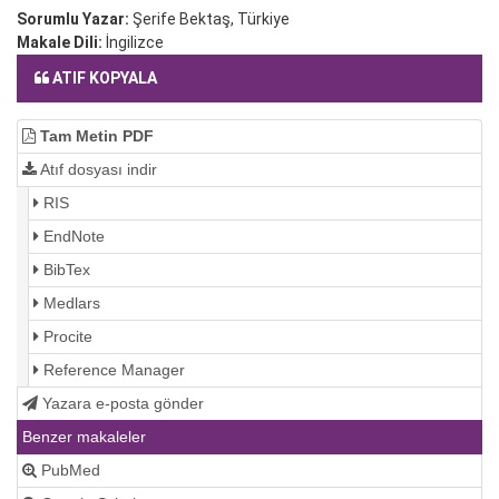
Sorumlu Yazar:
Şerife Bektaş, Türkiye
Makale Dili:
İngilizce
ATIF KOPYALA
Tam Metin PDF
Atıf dosyası indir
RIS
EndNote
BibTex
Medlars
Procite
Reference Manager
Yazara e-posta gönder
Benzer makaleler
PubMed