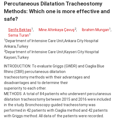
Percutaneous Dilatation Tracheostomy
Methods: Which one is more effective and
safe?
1
2
1
Şerife Bektaş
,
Mine Altınkaya Çavuş
,
İbrahim Mungan
,
1
Sema Turan
1
Department of Intensive Care Unit,Ankara City Hospital
Ankara,Turkey
2
Department of Intensive Care Unit,Kayseri City Hospital
Kayseri,Turkey
INTRODUCTION: To evaluate Griggs (GWDR) and Ciaglia Blue
Rhino (CBR) percutaneous dilatation
tracheostomy methods with their advantages and
disadvantages and to determine their
superiority to each other.
METHODS: A total of 84 patients who underwent percutaneous
dilatation tracheostomy between 2015 and 2016 were included
in the study. Bronchoscopy-guided tracheostomy was
performed in 42 patients with Ciaglia method and 42 patients
with Griggs method. All data of the patients were recorded.