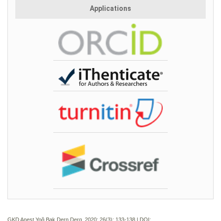
Applications
GKD Anest Yoğ Bak Dern Derg. 2020; 26(3):
133-138 | DOI: