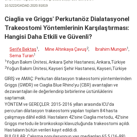
10.5222/GKDAD.2020.91819
Ciaglia ve Griggs' Perkutanöz Dialatasyonel
Trakeostomi Yöntemlerinin Karşılaştırması:
Hangisi Daha Etkili ve Güvenli?
1
2
1
Şerife Bektaş
,
Mine Altınkaya Çavuş
,
İbrahim Mungan
,
1
Sema Turan
1
Yoğun Bakım Ünitesi, Ankara Şehir Hastanesi, Ankara,Türkiye
2
Yoğun Bakım Ünitesi, Kayseri Şehir Hastanesi, Kayseri,Türkiye
GİRİŞ ve AMAÇ: Perkutan dilatasyon trakeostomi yöntemlerinden
Griggs (GWDR) ve Ciaglia Blue Rhino’yu (CBR) avantajları ve
dezavantajları ile değerlendirip birbirlerine üstünlüklerini
saptamak.
YÖNTEM ve GEREÇLER: 2015-2016 yılları arasında ICU’da
percutan dilatasyon trakeostomi yapılan toplam 84 hasta
çalışmaya dâhil edildi. Hastaların 42’sine Ciaglia metodu, 42’sine
Griggs metodu ile bronkoskopi klavuzluğunda trakeostomi açıldı.
Hastaların bütün verileri kayıt edildi.di.
BULGULAR: Çalışma populasyonun yaş medianları 65.5 (16-88)