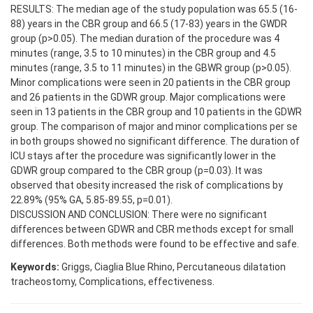
RESULTS: The median age of the study population was 65.5 (16-
88) years in the CBR group and 66.5 (17-83) years in the GWDR
group (p>0.05). The median duration of the procedure was 4
minutes (range, 3.5 to 10 minutes) in the CBR group and 4.5
minutes (range, 3.5 to 11 minutes) in the GBWR group (p>0.05).
Minor complications were seen in 20 patients in the CBR group
and 26 patients in the GDWR group. Major complications were
seen in 13 patients in the CBR group and 10 patients in the GDWR
group. The comparison of major and minor complications per se
in both groups showed no significant difference. The duration of
ICU stays after the procedure was significantly lower in the
GDWR group compared to the CBR group (p=0.03). It was
observed that obesity increased the risk of complications by
22.89% (95% GA, 5.85-89.55, p=0.01).
DISCUSSION AND CONCLUSION: There were no significant
differences between GDWR and CBR methods except for small
differences. Both methods were found to be effective and safe.
Keywords:
Griggs, Ciaglia Blue Rhino, Percutaneous dilatation
tracheostomy, Complications, effectiveness.