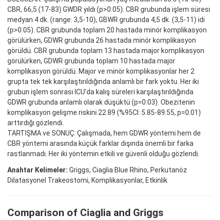
CBR, 66,5 (17-83) GWDR yıldı (p>0.05). CBR grubunda işlem süresi
medyan 4 dk. (range: 3,5-10), GBWR grubunda 4,5 dk. (3,5-11) idi
(p>0.05). CBR grubunda toplam 20 hastada minör komplikasyon
görülürken, GDWR grubunda 26 hastada minör komplikasyon
görüldü. CBR grubunda toplam 13 hastada major komplikasyon
görülürken, GDWR grubunda toplam 10 hastada major
komplikasyon görüldü. Major ve minör komplikasyonlar her 2
grupta tek tek karşılaştırıldığında anlamlı bir fark yoktu. Her iki
grubun işlem sonrası ICU’da kalış süreleri karşılaştırıldığında
GDWR grubunda anlamlı olarak düşüktü (p=0.03). Obezitenin
komplikasyon gelişme riskini 22.89 (%95CI: 5.85-89.55, p=0.01)
arttırdığı gözlendi.
TARTIŞMA ve SONUÇ: Çalışmada, hem GDWR yöntemi hem de
CBR yöntemi arasında küçük farklar dışında önemli bir farka
rastlanmadı. Her iki yöntemin etkili ve güvenli olduğu gözlendi.
Anahtar Kelimeler:
Griggs, Ciaglia Blue Rhino, Perkutanöz
Dilatasyonel Trakeostomi, Komplikasyonlar, Etkinlik
Comparison of Ciaglia and Griggs