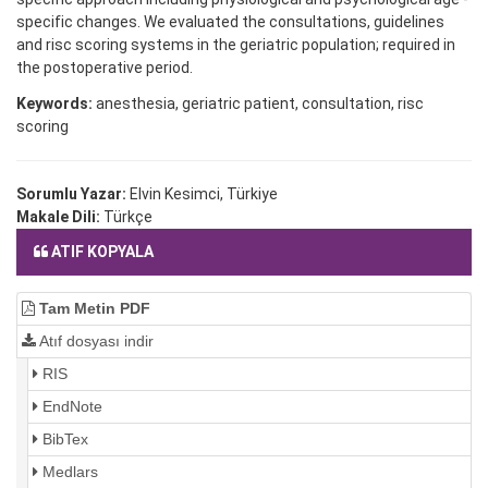
specific changes. We evaluated the consultations, guidelines
and risc scoring systems in the geriatric population; required in
the postoperative period.
Keywords:
anesthesia, geriatric patient, consultation, risc
scoring
Sorumlu Yazar:
Elvin Kesimci, Türkiye
Makale Dili:
Türkçe
ATIF KOPYALA
Tam Metin PDF
Atıf dosyası indir
RIS
EndNote
BibTex
Medlars