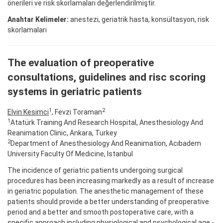
önerileri ve risk skorlamaları değerlendirilmiştir.
Anahtar Kelimeler:
anestezi, geriatrik hasta, konsültasyon, risk
skorlamaları
The evaluation of preoperative
consultations, guidelines and risc scoring
systems in geriatric patients
1
2
Elvin Kesimci
, Fevzi Toraman
1
Atatürk Training And Research Hospital, Anesthesiology And
Reanimation Clinic, Ankara, Turkey
2
Department of Anesthesiology And Reanimation, Acıbadem
University Faculty Of Medicine, Istanbul
The incidence of geriatric patients undergoing surgical
procedures has been increasing markedly as a result of increase
in geriatric population. The anesthetic management of these
patients should provide a better understanding of preoperative
period and a better and smooth postoperative care, with a
specific approach including physiological and psychological age -