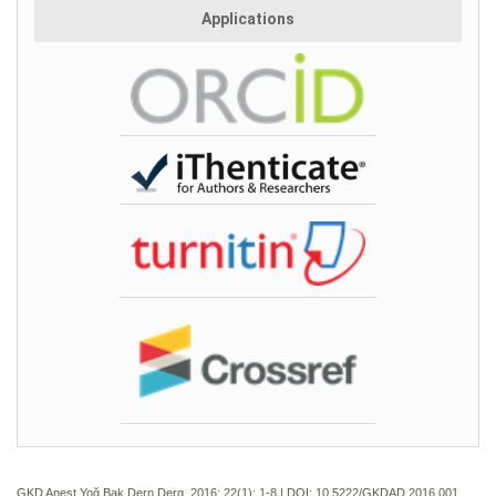
Applications
GKD Anest Yoğ Bak Dern Derg. 2016; 22(1):
1-8 | DOI:
10.5222/GKDAD.2016.001