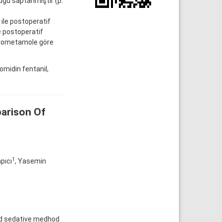
duğu saptanmıştır (p:
ile postoperatif
e postoperatif
trometamole göre
omidin fentanil,
parison Of
1
pıcı
, Yasemin
nd sedative medhod