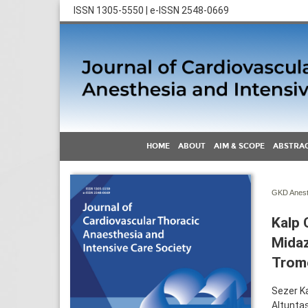
ISSN 1305-5550 | e-ISSN 2548-0669
HOME
ABOUT
AIM & SCOPE
ABSTRAC
GKD Anest 
Kalp 
Midaz
Trome
Sezer K
Altunta