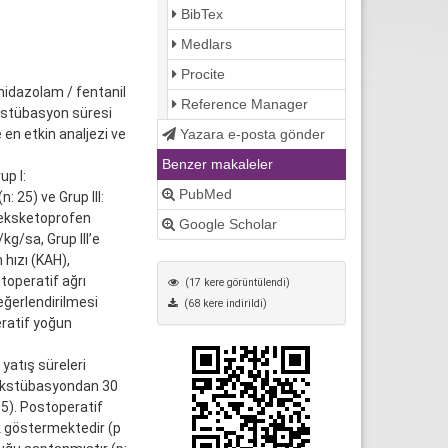
BibTex
Medlars
Procite
idazolam / fentanil
Reference Manager
kstübasyon süresi
Yazara e-posta gönder
en etkin analjezi ve
Benzer makaleler
p I:
PubMed
 25) ve Grup III:
deksketoprofen
Google Scholar
g/sa, Grup III’e
hızı (KAH),
toperatif ağrı
(17 kere görüntülendi)
eğerlendirilmesi
(68 kere indirildi)
ratif yoğun
yatış süreleri
 ekstübasyondan 30
05). Postoperatif
k göstermektedir (p