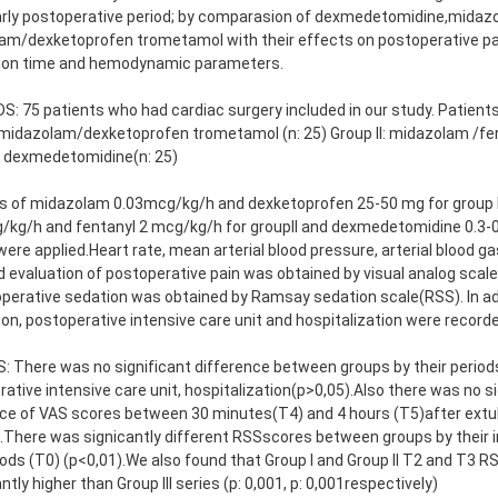
early postoperative period; by comparasion of dexmedetomidine,midaz
am/dexketoprofen trometamol with their effects on postoperative pai
ion time and hemodynamic parameters.
 75 patients who had cardiac surgery included in our study. Patient
 midazolam/dexketoprofen trometamol (n: 25) Group II: midazolam /fen
I: dexmedetomidine(n: 25)
ns of midazolam 0.03mcg/kg/h and dexketoprofen 25-50 mg for group 
/kg/h and fentanyl 2 mcg/kg/h for groupII and dexmedetomidine 0.3-0
 were applied.Heart rate, mean arterial blood pressure, arterial blood g
 evaluation of postoperative pain was obtained by visual analog scal
perative sedation was obtained by Ramsay sedation scale(RSS). In add
on, postoperative intensive care unit and hospitalization were recorde
 There was no significant difference between groups by their periods
ative intensive care unit, hospitalization(p>0,05).Also there was no si
nce of VAS scores between 30 minutes(T4) and 4 hours (T5)after extu
.There was signicantly different RSSscores between groups by their in
iods (T0) (p<0,01).We also found that Group I and Group II T2 and T3 
antly higher than Group III series (p: 0,001, p: 0,001respectively)