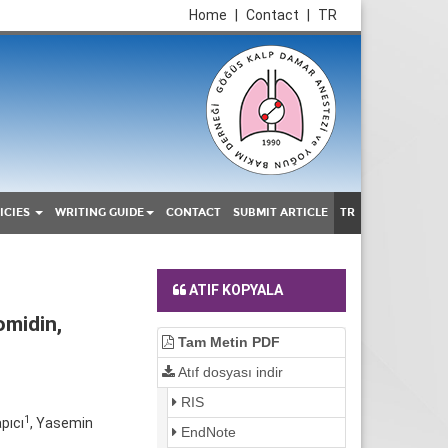
Home
|
Contact
|
TR
ICIES
WRITING GUIDE
CONTACT
SUBMIT ARTICLE
TR
ATIF KOPYALA
omidin,
Tam Metin PDF
Atıf dosyası indir
RIS
1
pıcı
, Yasemin
EndNote