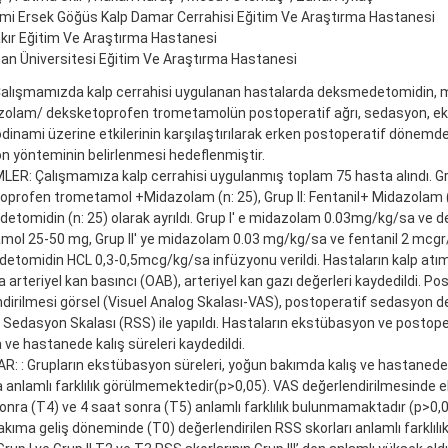
ami Ersek Göğüs Kalp Damar Cerrahisi Eğitim Ve Araştırma Hastanesi
kır Eğitim Ve Araştırma Hastanesi
n Üniversitesi Eğitim Ve Araştırma Hastanesi
alışmamızda kalp cerrahisi uygulanan hastalarda deksmedetomidin, m
zolam/ deksketoprofen trometamolün postoperatif ağrı, sedasyon, e
inami üzerine etkilerinin karşılaştırılarak erken postoperatif dönemde 
 yönteminin belirlenmesi hedeflenmiştir.
R: Çalışmamıza kalp cerrahisi uygulanmış toplam 75 hasta alındı. Gru
profen trometamol +Midazolam (n: 25), Grup II: Fentanil+ Midazolam (n:
tomidin (n: 25) olarak ayrıldı. Grup I' e midazolam 0.03mg/kg/sa ve 
ol 25-50 mg, Grup II' ye midazolam 0.03 mg/kg/sa ve fentanil 2 mcgr/k
tomidin HCL 0,3-0,5mcg/kg/sa infüzyonu verildi. Hastaların kalp atım 
 arteriyel kan basıncı (OAB), arteriyel kan gazı değerleri kaydedildi. Pos
dirilmesi görsel (Visuel Analog Skalası-VAS), postoperatif sedasyon d
edasyon Skalası (RSS) ile yapıldı. Hastaların ekstübasyon ve postope
ve hastanede kalış süreleri kaydedildi.
: : Grupların ekstübasyon süreleri, yoğun bakımda kalış ve hastanede 
 anlamlı farklılık görülmemektedir(p>0,05). VAS değerlendirilmesinde
onra (T4) ve 4 saat sonra (T5) anlamlı farklılık bulunmamaktadır (p>0,
kıma geliş döneminde (T0) değerlendirilen RSS skorları anlamlı farklılı