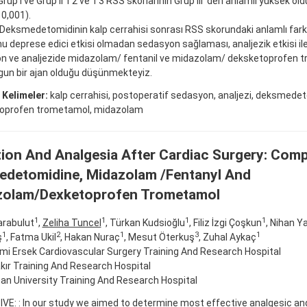
 Grup I ve Grup II T2 ve T3 RSS skorlarının Grup III’ den anlamlı yüksek ol
 0,001).
eksmedetomidinin kalp cerrahisi sonrası RSS skorundaki anlamlı fark 
 deprese edici etkisi olmadan sedasyon sağlaması, analjezik etkisi il
n ve analjezide midazolam/ fentanil ve midazolam/ deksketoprofen 
gun bir ajan olduğu düşünmekteyiz.
 Kelimeler:
kalp cerrahisi, postoperatif sedasyon, analjezi, deksmedet
oprofen trometamol, midazolam
ion And Analgesia After Cardiac Surgery: Com
detomidine, Midazolam /Fentanyl And
zolam/Dexketoprofen Trometamol
1
1
1
1
arabulut
,
Zeliha Tuncel
, Türkan Kudsioğlu
, Filiz İzgi Çoşkun
, Nihan Ya
1
2
1
3
1
ş
, Fatma Ukil
, Hakan Nuraç
, Mesut Öterkuş
, Zuhal Aykaç
ami Ersek Cardiovascular Surgery Training And Research Hospital
kır Training And Research Hospital
n University Training And Research Hospital
VE: : In our study we aimed to determine most effective analgesic a