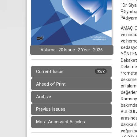
1
Dr. Siy
2
Diyarba
3
Adıyama
AMAÇ: Ç
ve mida
ve hemod
sedasyon
Volume : 20 Issue : 2 Year : 2026
YÖNTEMLE
Deksketo
Deksmede
Current Issue
32/2
trometam
deksmede
Ahead of Print
ortalama
değerlen
Archive
Ramsay S
bakımda 
Previus Issues
BULGULAR
arasında
Most Accessed Articles
dakika s
yoğun ba