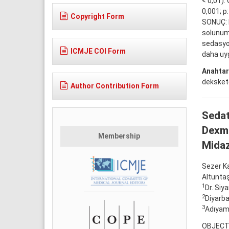
< 0,01).
0,001; p:
Copyright Form
SONUÇ: D
solunumu
sedasyo
ICMJE COI Form
daha uy
Anahtar
deksket
Author Contribution Form
Sedat
Dexme
Membership
Mida
Sezer K
Altunta
1
Dr. Siy
2
Diyarba
3
Adıyama
OBJECTI