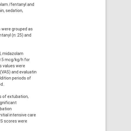
olam /fentanyl and
n, sedation,
s were grouped as
tanyl (n: 25) and
I, midazolam
.5 mcg/kg/h for
as values were
e(VAS) and evaluatin
ition periods of
d..
 of extubation,
gnificant
bation
itial intensive care
RSS scores were