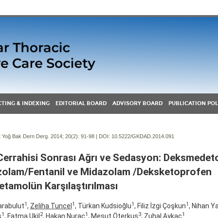
TING & INDEXING
EDITORIAL BOARD
ADVISORY BOARD
PUBLICATION POL
Yoğ Bak Dern Derg. 2014; 20(2):
91-98 | DOI:
10.5222/GKDAD.2014.091
Cerrahisi Sonrası Ağrı ve Sedasyon: Deksmedet
olam/Fentanil ve Midazolam /Deksketoprofen
tamolün Karşılaştırılması
1
1
1
1
arabulut
,
Zeliha Tuncel
, Türkan Kudsioğlu
, Filiz İzgi Çoşkun
, Nihan Ya
1
2
1
3
1
ş
, Fatma Ukil
, Hakan Nuraç
, Mesut Öterkuş
, Zuhal Aykaç