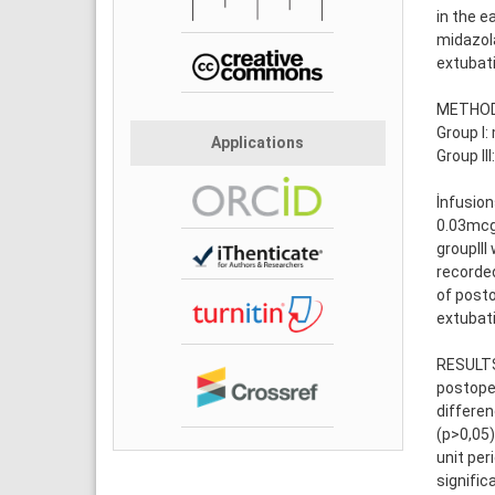
in the 
midazol
extubat
METHODS:
Group I:
Applications
Group II
İnfusio
0.03mcg
groupIII
recorded
of posto
extubati
RESULTS:
postoper
differe
(p>0,05)
unit per
signific