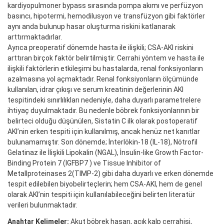
kardiyopulmoner bypass sırasında pompa akımı ve perfüzyon
basıncı, hipotermi, hemodilusyon ve transfüzyon gibi faktörler
aynı anda bulunup hasar oluşturma riskini katlanarak
arttırmaktadırlar.
Ayrıca preoperatif dönemde hasta ile ilişkili; CSA-AKI riskini
arttıran birçok faktör belirtilmiştir. Cerrahi yöntem ve hasta ile
ilişkili faktörlerin etkileşimi bu hastalarda, renal fonksiyonların
azalmasına yol açmaktadır. Renal fonksiyonların ölçümünde
kullanılan, idrar çıkışı ve serum kreatinin değerlerinin AKI
tespitindeki sınırlılıkları nedeniyle, daha duyarlı parametrelere
ihtiyaç duyulmaktadır. Bu nedenle böbrek fonksiyonlarının bir
belirteci olduğu düşünülen, Sistatin C ilk olarak postoperatif
AKI’nin erken tespiti için kullanılmış, ancak henüz net kanıtlar
bulunamamıştır. Son dönemde; İnterlökin-18 (IL-18), Nötrofil
Gelatinaz ile İlişkili Lipokalin (NGAL), İnsulin-like Growth Factor-
Binding Protein 7 (IGFBP7 ) ve Tissue Inhibitor of
Metallproteinases 2(TIMP-2) gibi daha duyarlı ve erken dönemde
tespit edilebilen biyobelirteçlerin; hem CSA-AKI, hem de genel
olarak AKI’nin tespiti için kullanılabileceğini belirten literatür
verileri bulunmaktadır.
Anahtar Kelimeler:
Akut böbrek hasarı, açık kalp cerrahisi,