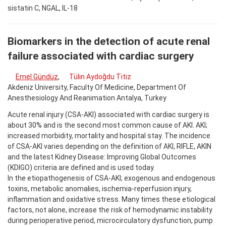
sistatin C, NGAL, IL-18
Biomarkers in the detection of acute renal
failure associated with cardiac surgery
Emel Gündüz
,
Tülin Aydoğdu Titiz
Akdeniz University, Faculty Of Medicine, Department Of
Anesthesiology And Reanimation Antalya, Turkey
Acute renal injury (CSA-AKI) associated with cardiac surgery is
about 30% and is the second most common cause of AKI. AKI;
increased morbidity, mortality and hospital stay. The incidence
of CSA-AKI varies depending on the definition of AKI, RIFLE, AKIN
and the latest Kidney Disease: Improving Global Outcomes
(KDIGO) criteria are defined and is used today.
In the etiopathogenesis of CSA-AKI; exogenous and endogenous
toxins, metabolic anomalies, ischemia-reperfusion injury,
inflammation and oxidative stress. Many times these etiological
factors, not alone, increase the risk of hemodynamic instability
during perioperative period, microcirculatory dysfunction, pump