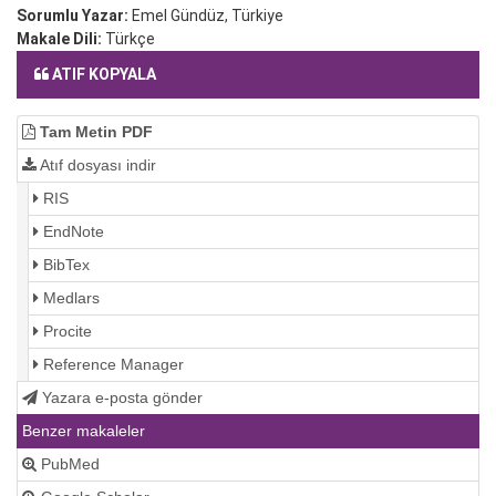
Sorumlu Yazar:
Emel Gündüz, Türkiye
Makale Dili:
Türkçe
ATIF KOPYALA
Tam Metin PDF
Atıf dosyası indir
RIS
EndNote
BibTex
Medlars
Procite
Reference Manager
Yazara e-posta gönder
Benzer makaleler
PubMed