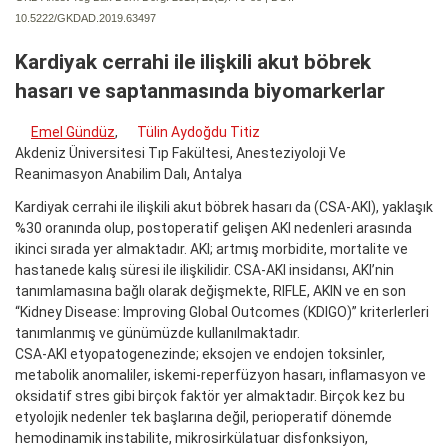
10.5222/GKDAD.2019.63497
Kardiyak cerrahi ile ilişkili akut böbrek
hasarı ve saptanmasında biyomarkerlar
Emel Gündüz
,
Tülin Aydoğdu Titiz
Akdeniz Üniversitesi Tıp Fakültesi, Anesteziyoloji Ve
Reanimasyon Anabilim Dalı, Antalya
Kardiyak cerrahi ile ilişkili akut böbrek hasarı da (CSA-AKI), yaklaşık
%30 oranında olup, postoperatif gelişen AKI nedenleri arasında
ikinci sırada yer almaktadır. AKI; artmış morbidite, mortalite ve
hastanede kalış süresi ile ilişkilidir. CSA-AKI insidansı, AKI’nin
tanımlamasına bağlı olarak değişmekte, RIFLE, AKIN ve en son
“Kidney Disease: Improving Global Outcomes (KDIGO)” kriterlerleri
tanımlanmış ve günümüzde kullanılmaktadır.
CSA-AKI etyopatogenezinde; eksojen ve endojen toksinler,
metabolik anomaliler, iskemi-reperfüzyon hasarı, inflamasyon ve
oksidatif stres gibi birçok faktör yer almaktadır. Birçok kez bu
etyolojik nedenler tek başlarına değil, perioperatif dönemde
hemodinamik instabilite, mikrosirkülatuar disfonksiyon,