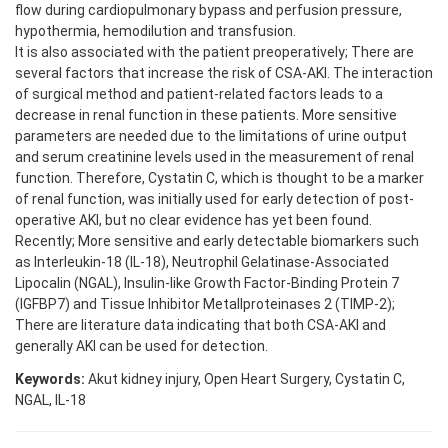
flow during cardiopulmonary bypass and perfusion pressure,
hypothermia, hemodilution and transfusion.
It is also associated with the patient preoperatively; There are
several factors that increase the risk of CSA-AKI. The interaction
of surgical method and patient-related factors leads to a
decrease in renal function in these patients. More sensitive
parameters are needed due to the limitations of urine output
and serum creatinine levels used in the measurement of renal
function. Therefore, Cystatin C, which is thought to be a marker
of renal function, was initially used for early detection of post-
operative AKI, but no clear evidence has yet been found.
Recently; More sensitive and early detectable biomarkers such
as Interleukin-18 (IL-18), Neutrophil Gelatinase-Associated
Lipocalin (NGAL), Insulin-like Growth Factor-Binding Protein 7
(IGFBP7) and Tissue Inhibitor Metallproteinases 2 (TIMP-2);
There are literature data indicating that both CSA-AKI and
generally AKI can be used for detection.
Keywords:
Akut kidney injury, Open Heart Surgery, Cystatin C,
NGAL, IL-18