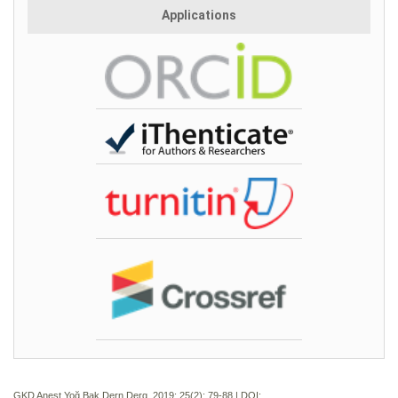
Applications
GKD Anest Yoğ Bak Dern Derg. 2019; 25(2):
79-88 | DOI: