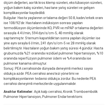
ölçüm değerleri, aortik kros klemp süreleri, ekstübasyon süreleri,
yoğun bakım kalış süreleri, hastane yatış süreleri ve gelişen
komplikasyonlar kaydedildi.
Bulgular: Hasta yaşlarının ortalama değeri 50.8, kadın/erkek oranı
ise 108/92’dir. Hastaların indüksiyon sonrası yapılan
termodilüsyon ölçümlerinde KO, PVR ve mPAP ortalama değerleri
sırasıyla 4.4 l/min, 594 dyn/s/cm-5, 40 mmHg olarak
saptanmıştır. Sternum kapatıldıktan sonra yapılan ölçümler ise
yine aynı sırayla 6 l/min, 241 dyn/s/cm-5 ve 28 mmHg olarak
belirtilmiştir. Hastaların yoğun bakım yatış süresi 4 gündür. Hasta
grubumuzda %21 oranında rezidüel pulmoner hipertansiyon, %10
oranında reperfüzyon pulmoner ödem ve %4 oranında ise
pulmoner kanama olmuştur.
Sonuç: PEA cerrahisinde dünyada deneyimli merkez sayısı
oldukça azdır. PEA cerrahisi anestezi yönetimi ve
komplikasyonlarının tedavisi oldukça zordur. Bu nedenle PEA
cerrahisi deneyimli merkezlerde uygulanmalıdır.
Anahtar Kelimeler:
Açık kalp cerrahisi, Kronik Tromboembolik
Pulmoner Hipertansiyon, Pulmoner Endarterektomi.