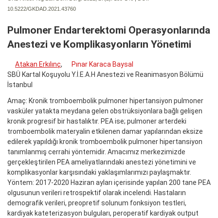
10.5222/GKDAD.2021.43760
Pulmoner Endarterektomi Operasyonlarında
Anestezi ve Komplikasyonların Yönetimi
Atakan Erkılınç
,
Pınar Karaca Baysal
SBÜ Kartal Koşuyolu Y.İ.E.A.H Anestezi ve Reanimasyon Bölümü
İstanbul
Amaç: Kronik tromboembolik pulmoner hipertansiyon pulmoner
vasküler yatakta meydana gelen obstrüksiyonlara bağlı gelişen
kronik progresif bir hastalıktır. PEA ise; pulmoner arterdeki
tromboembolik materyalin etkilenen damar yapılarından eksize
edilerek yapıldığı kronik tromboembolik pulmoner hipertansiyon
tanımlanmış cerrahi yöntemidir. Amacımız merkezimizde
gerçekleştirilen PEA ameliyatlarındaki anestezi yönetimini ve
komplikasyonlar karşısındaki yaklaşımlarımızı paylaşmaktır.
Yöntem: 2017-2020 Haziran ayları içerisinde yapılan 200 tane PEA
olgusunun verileri retrospektif olarak incelendi. Hastaların
demografik verileri, preopretif solunum fonksiyon testleri,
kardiyak kateterizasyon bulguları, peroperatif kardiyak output