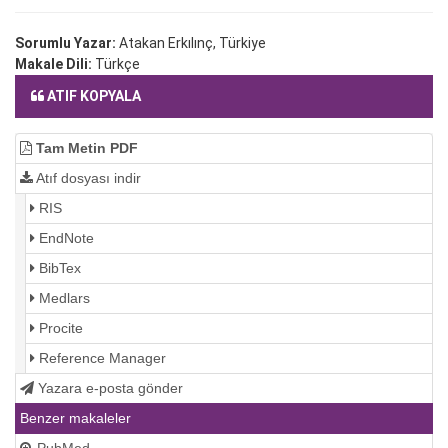
Sorumlu Yazar:
Atakan Erkılınç, Türkiye
Makale Dili:
Türkçe
ATIF KOPYALA
Tam Metin PDF
Atıf dosyası indir
RIS
EndNote
BibTex
Medlars
Procite
Reference Manager
Yazara e-posta gönder
Benzer makaleler