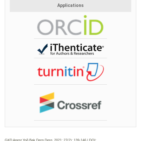
Applications
GKD Anest Yoğ Bak Dern Derg. 2021; 27(2):
139-146 | DOI: