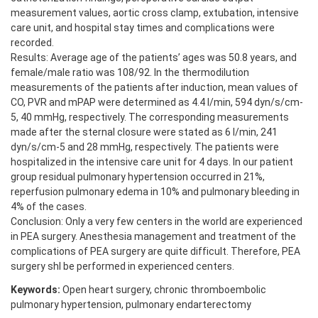
measurement values, aortic cross clamp, extubation, intensive
care unit, and hospital stay times and complications were
recorded.
Results: Average age of the patients’ ages was 50.8 years, and
female/male ratio was 108/92. In the thermodilution
measurements of the patients after induction, mean values of
CO, PVR and mPAP were determined as 4.4 l/min, 594 dyn/s/cm-
5, 40 mmHg, respectively. The corresponding measurements
made after the sternal closure were stated as 6 l/min, 241
dyn/s/cm-5 and 28 mmHg, respectively. The patients were
hospitalized in the intensive care unit for 4 days. In our patient
group residual pulmonary hypertension occurred in 21%,
reperfusion pulmonary edema in 10% and pulmonary bleeding in
4% of the cases.
Conclusion: Only a very few centers in the world are experienced
in PEA surgery. Anesthesia management and treatment of the
complications of PEA surgery are quite difficult. Therefore, PEA
surgery shl be performed in experienced centers.
Keywords:
Open heart surgery, chronic thromboembolic
pulmonary hypertension, pulmonary endarterectomy