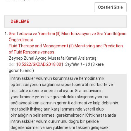
Özetleri Gizle
DERLEME
1.
Sıvı Tedavisi ve Yönetimi (II) Monitorizasyon ve Sıvı Yanıtlılığının
Öngörülmesi
Fluid Therapy and Management (II) Monitoring and Prediction
of Fluid Responsiveness
Zeynep Zühal Aykaç
, Mustafa Kemal Arslantaş
doi:
10.5222/GKDAD.2018.001
Sayfalar 1 - 10
(3 kere
görüntülendi)
İntravasküler volümün korunması ve hemodinamik
optimizasyonun sağlanması postoperatif morbidite ve
mortalite üzerine önemli rol oynar. Sıvı tedavisinin
yönetiminde yeterli ve güvenli doku oksijenasyonunu
sağlayacak kan akımının garanti edilmesi ve kalp debisinin
metabolik ihtiyaçların karşılanmasında yeterli olup
olmadığının belirlenmesi gerekmektedir. Kritik hastalarda
intravasküler volüm durumunu doğru bir şekilde
değerlendirmeli ve sıvı yüklemesini takiben gelişecek