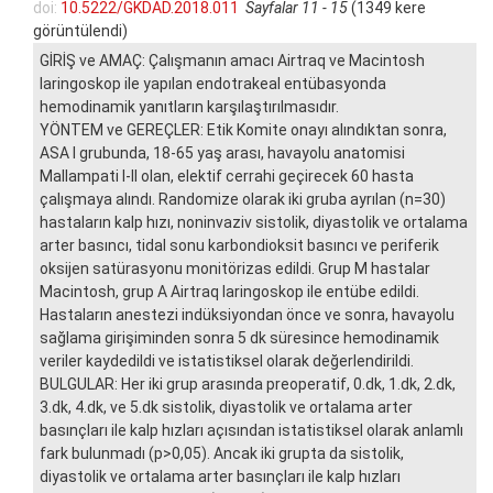
doi:
10.5222/GKDAD.2018.011
Sayfalar 11 - 15
(1349 kere
görüntülendi)
GİRİŞ ve AMAÇ: Çalışmanın amacı Airtraq ve Macintosh
laringoskop ile yapılan endotrakeal entübasyonda
hemodinamik yanıtların karşılaştırılmasıdır.
YÖNTEM ve GEREÇLER: Etik Komite onayı alındıktan sonra,
ASA I grubunda, 18-65 yaş arası, havayolu anatomisi
Mallampati I-II olan, elektif cerrahi geçirecek 60 hasta
çalışmaya alındı. Randomize olarak iki gruba ayrılan (n=30)
hastaların kalp hızı, noninvaziv sistolik, diyastolik ve ortalama
arter basıncı, tidal sonu karbondioksit basıncı ve periferik
oksijen satürasyonu monitörizas edildi. Grup M hastalar
Macintosh, grup A Airtraq laringoskop ile entübe edildi.
Hastaların anestezi indüksiyondan önce ve sonra, havayolu
sağlama girişiminden sonra 5 dk süresince hemodinamik
veriler kaydedildi ve istatistiksel olarak değerlendirildi.
BULGULAR: Her iki grup arasında preoperatif, 0.dk, 1.dk, 2.dk,
3.dk, 4.dk, ve 5.dk sistolik, diyastolik ve ortalama arter
basınçları ile kalp hızları açısından istatistiksel olarak anlamlı
fark bulunmadı (p>0,05). Ancak iki grupta da sistolik,
diyastolik ve ortalama arter basınçları ile kalp hızları