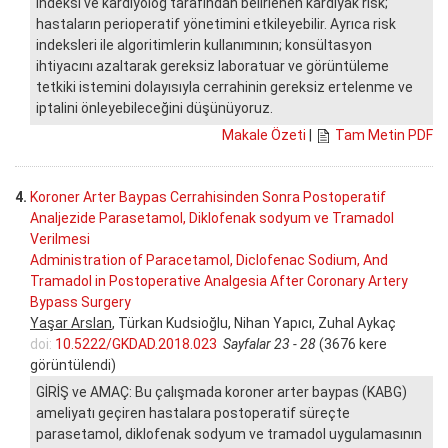
indeksi ve kardiyolog tarafından belirlenen kardiyak risk;
hastaların perioperatif yönetimini etkileyebilir. Ayrıca risk
indeksleri ile algoritimlerin kullanımının; konsültasyon
ihtiyacını azaltarak gereksiz laboratuar ve görüntüleme
tetkiki istemini dolayısıyla cerrahinin gereksiz ertelenme ve
iptalini önleyebileceğini düşünüyoruz.
Makale Özeti
|
Tam Metin PDF
4.
Koroner Arter Baypas Cerrahisinden Sonra Postoperatif
Analjezide Parasetamol, Diklofenak sodyum ve Tramadol
Verilmesi
Administration of Paracetamol, Diclofenac Sodium, And
Tramadol in Postoperative Analgesia After Coronary Artery
Bypass Surgery
Yaşar Arslan
, Türkan Kudsioğlu, Nihan Yapıcı, Zuhal Aykaç
doi:
10.5222/GKDAD.2018.023
Sayfalar 23 - 28
(3676 kere
görüntülendi)
GİRİŞ ve AMAÇ: Bu çalışmada koroner arter baypas (KABG)
ameliyatı geçiren hastalara postoperatif süreçte
parasetamol, diklofenak sodyum ve tramadol uygulamasının