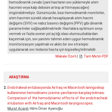
hemodinamik cevabı (yani hastanın sıvı yüklemeyle atım
hacmini veya kalp debisini artırıp arttırmayacağını)
öngörebilmeliyiz. Günümüzde, bazı hemodinamik monitörler,
atım hacmini sürekli olarak hesaplayarak atım hacmi
değişimi (SVV) ve nabız basıncı değişimi (PPV) gibi dinamik
parametreler sağlayabilmektedir. Hastalara optimum sıvıyı
vermek ve fazla sıvının yol açtığı olası olumsuzluklardan
kaçınmak için, sıvı yanıtını tahmin eden uygun hemodinamik
monitorizasyon yapılmalı ve akılcı bir sıvı stratejisi
uygulanarak sıvı tedavisi hasta için kişiselleştirilmelidir.
Makale Özeti
|
Tam Metin PDF
ARAŞTIRMA
2.
Endotrakeal entübasyonda Airtraq ve Macintosh laringoskop
kullanımının hemodinami üzerine yanıtlarının karşılaştırılması
Comparison of the hemodynamic effects of the endotracheal
intubation with Airtraq and Macintosh laryngoscopes.
Murat Acarel
, Hilmi Ömer Ayanoğlu