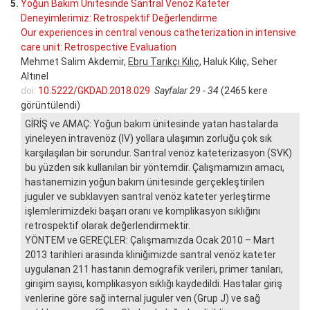
5.
Yoğun Bakım Ünitesinde Santral Venöz Kateter
Deneyimlerimiz: Retrospektif Değerlendirme
Our experiences in central venous catheterization in intensive
care unit: Retrospective Evaluation
Mehmet Salim Akdemir,
Ebru Tarıkçı Kılıç
, Haluk Kılıç, Seher
Altınel
doi:
10.5222/GKDAD.2018.029
Sayfalar 29 - 34
(2465 kere
görüntülendi)
GİRİŞ ve AMAÇ: Yoğun bakım ünitesinde yatan hastalarda
yineleyen intravenöz (IV) yollara ulaşımın zorluğu çok sık
karşılaşılan bir sorundur. Santral venöz kateterizasyon (SVK)
bu yüzden sık kullanılan bir yöntemdir. Çalışmamızın amacı,
hastanemizin yoğun bakım ünitesinde gerçekleştirilen
juguler ve subklavyen santral venöz kateter yerleştirme
işlemlerimizdeki başarı oranı ve komplikasyon sıklığını
retrospektif olarak değerlendirmektir.
YÖNTEM ve GEREÇLER: Çalışmamızda Ocak 2010 – Mart
2013 tarihleri arasında kliniğimizde santral venöz kateter
uygulanan 211 hastanın demografik verileri, primer tanıları,
girişim sayısı, komplikasyon sıklığı kaydedildi. Hastalar giriş
venlerine göre sağ internal juguler ven (Grup J) ve sağ