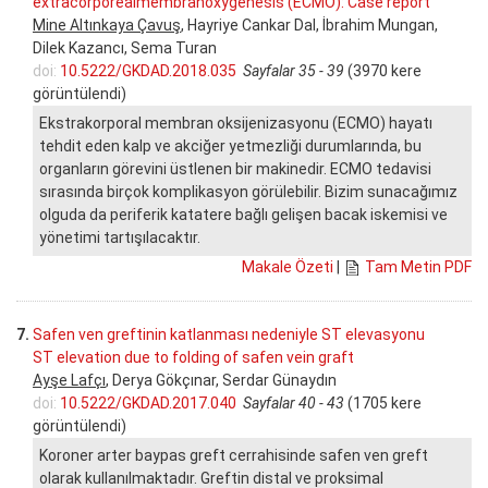
extracorporealmembranoxygenesis (ECMO): Case report
Mine Altınkaya Çavuş
, Hayriye Cankar Dal, İbrahim Mungan,
Dilek Kazancı, Sema Turan
doi:
10.5222/GKDAD.2018.035
Sayfalar 35 - 39
(3970 kere
görüntülendi)
Ekstrakorporal membran oksijenizasyonu (ECMO) hayatı
tehdit eden kalp ve akciğer yetmezliği durumlarında, bu
organların görevini üstlenen bir makinedir. ECMO tedavisi
sırasında birçok komplikasyon görülebilir. Bizim sunacağımız
olguda da periferik katatere bağlı gelişen bacak iskemisi ve
yönetimi tartışılacaktır.
Makale Özeti
|
Tam Metin PDF
7.
Safen ven greftinin katlanması nedeniyle ST elevasyonu
ST elevation due to folding of safen vein graft
Ayşe Lafçı
, Derya Gökçınar, Serdar Günaydın
doi:
10.5222/GKDAD.2017.040
Sayfalar 40 - 43
(1705 kere
görüntülendi)
Koroner arter baypas greft cerrahisinde safen ven greft
olarak kullanılmaktadır. Greftin distal ve proksimal