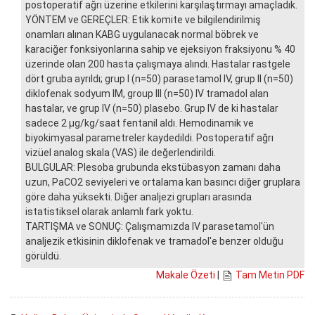
postoperatif ağrı üzerine etkilerini karşılaştırmayı amaçladık.
YÖNTEM ve GEREÇLER: Etik komite ve bilgilendirilmiş
onamları alınan KABG uygulanacak normal böbrek ve
karaciğer fonksiyonlarına sahip ve ejeksiyon fraksiyonu % 40
üzerinde olan 200 hasta çalışmaya alındı. Hastalar rastgele
dört gruba ayrıldı; grup I (n=50) parasetamol IV, grup II (n=50)
diklofenak sodyum IM, group III (n=50) IV tramadol alan
hastalar, ve grup IV (n=50) plasebo. Grup IV de ki hastalar
sadece 2 µg/kg/saat fentanil aldı. Hemodinamik ve
biyokimyasal parametreler kaydedildi. Postoperatif ağrı
vizüel analog skala (VAS) ile değerlendirildi.
BULGULAR: Plesoba grubunda ekstübasyon zamanı daha
uzun, PaCO2 seviyeleri ve ortalama kan basıncı diğer gruplara
göre daha yüksekti. Diğer analjezi grupları arasında
istatistiksel olarak anlamlı fark yoktu.
TARTIŞMA ve SONUÇ: Çalışmamızda IV parasetamol'ün
analjezik etkisinin diklofenak ve tramadol'e benzer olduğu
görüldü.
Makale Özeti
|
Tam Metin PDF