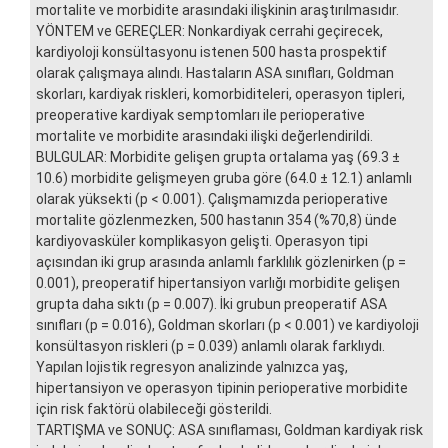
mortalite ve morbidite arasındaki ilişkinin araştırılmasıdır.
YÖNTEM ve GEREÇLER: Nonkardiyak cerrahi geçirecek,
kardiyoloji konsültasyonu istenen 500 hasta prospektif
olarak çalışmaya alındı. Hastaların ASA sınıfları, Goldman
skorları, kardiyak riskleri, komorbiditeleri, operasyon tipleri,
preoperative kardiyak semptomları ile perioperative
mortalite ve morbidite arasındaki ilişki değerlendirildi.
BULGULAR: Morbidite gelişen grupta ortalama yaş (69.3 ±
10.6) morbidite gelişmeyen gruba göre (64.0 ± 12.1) anlamlı
olarak yüksekti (p < 0.001). Çalışmamızda perioperative
mortalite gözlenmezken, 500 hastanın 354 (%70,8) ünde
kardiyovasküler komplikasyon gelişti. Operasyon tipi
açısından iki grup arasında anlamlı farklılık gözlenirken (p =
0.001), preoperatif hipertansiyon varlığı morbidite gelişen
grupta daha sıktı (p = 0.007). İki grubun preoperatif ASA
sınıfları (p = 0.016), Goldman skorları (p < 0.001) ve kardiyoloji
konsültasyon riskleri (p = 0.039) anlamlı olarak farklıydı.
Yapılan lojistik regresyon analizinde yalnızca yaş,
hipertansiyon ve operasyon tipinin perioperative morbidite
için risk faktörü olabileceği gösterildi.
TARTIŞMA ve SONUÇ: ASA sınıflaması, Goldman kardiyak risk