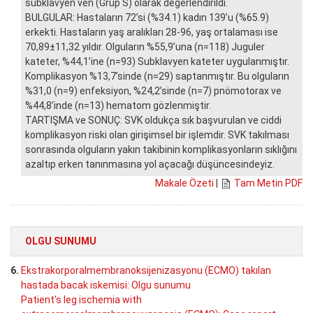
subklavyen ven (Grup S) olarak değerlendirildi.
BULGULAR: Hastaların 72’si (%34.1) kadın 139’u (%65.9)
erkekti. Hastaların yaş aralıkları 28-96, yaş ortalaması ise
70,89±11,32 yıldır. Olguların %55,9’una (n=118) Juguler
kateter, %44,1’ine (n=93) Subklavyen kateter uygulanmıştır.
Komplikasyon %13,7’sinde (n=29) saptanmıştır. Bu olguların
%31,0 (n=9) enfeksiyon, %24,2’sinde (n=7) pnömotorax ve
%44,8’inde (n=13) hematom gözlenmiştir.
TARTIŞMA ve SONUÇ: SVK oldukça sık başvurulan ve ciddi
komplikasyon riski olan girişimsel bir işlemdir. SVK takılması
sonrasında olguların yakın takibinin komplikasyonların sıklığını
azaltıp erken tanınmasına yol açacağı düşüncesindeyiz.
Makale Özeti
|
Tam Metin PDF
OLGU SUNUMU
6.
Ekstrakorporalmembranoksijenizasyonu (ECMO) takılan
hastada bacak iskemisi: Olgu sunumu
Patient's leg ischemia with