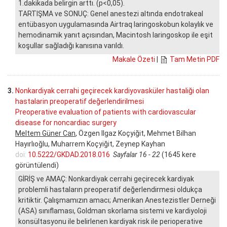
1.dakikada belirgin arttı. (p<0,05).
TARTIŞMA ve SONUÇ: Genel anestezi altında endotrakeal
entübasyon uygulamasında Airtraq laringoskobun kolaylık ve
hemodinamik yanıt açısından, Macintosh laringoskop ile eşit
koşullar sağladığı kanısına varıldı.
Makale Özeti
|
Tam Metin PDF
3.
Nonkardiyak cerrahi geçirecek kardiyovasküler hastaliği olan
hastalarin preoperatif değerlendirilmesi
Preoperative evaluation of patients with cardiovascular
disease for noncardiac surgery
Meltem Güner Can
, Özgen Ilgaz Koçyiğit, Mehmet Bilhan
Hayırlıoğlu, Muharrem Koçyiğit, Zeynep Kayhan
doi:
10.5222/GKDAD.2018.016
Sayfalar 16 - 22
(1645 kere
görüntülendi)
GİRİŞ ve AMAÇ: Nonkardiyak cerrahi geçirecek kardiyak
problemli hastaların preoperatif değerlendirmesi oldukça
kritiktir. Çalışmamızın amacı; Amerikan Anestezistler Derneği
(ASA) sınıflaması, Goldman skorlama sistemi ve kardiyoloji
konsültasyonu ile belirlenen kardiyak risk ile perioperative