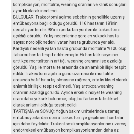
komplikasyon, mortalite, weaning oranları ve klinik sonuçları
ayrıntılı olarak incelendi.
BULGULAR: Trakeotomi açılma sebebinin genellikle uzamış
entübasyona bağlı olduğu görüldü. 116 hastanın 18’inin
cerrahi yöntemle, 98’inin perkütan yöntemle trakeotomi
açıldığı görüldü. Yatış nedenlerine göre en yüksek hasta
sayısı; nörolojik nedenli yatan hasta grubunda yer aldı.
Kardiyak nedenli yatan hasta grubunda mortalite %100 olup
taburcu hasta tespit edilmemiştir. Ek hastalık sayısının
arttıkça mortalitenin arttığı, weaning oranının ise azaldığı
görüldü. Yaş ile mortalite arasında da anlamlı bir ilişki tespit
edildi. Trakeotomi açılma günü uzaması ile mortalite
arasında hafif bir artış olmasına rağmen, istatistiksel olarak
anlamlı bir ilişki tespit edilmedi. Yaş arttıkça weaning
oranının azaldığı görüldü. Ayrıca erkek cinsiyette weaning
oranı daha yüksek bulunmuş olup,bu farkın istatistiksel
olarak anlamlı olduğu tespit edildi.
TARTIŞMA ve SONUÇ: Yoğun bakım ünitelerinde uzamış
entübasyonlardan sonra trakeotomiye geçilmesi hastalar
için daha faydalıdır. Trakeotomi komplikasyonlarının uzamış
endotrakeal entübasyon komplikasyonlarından daha az