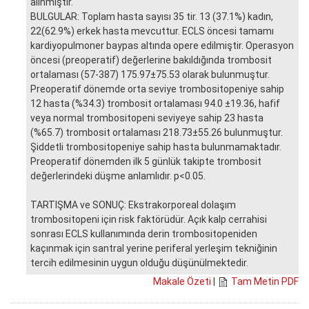
alınmıştır.
BULGULAR: Toplam hasta sayısı 35 tir. 13 (37.1%) kadın,
22(62.9%) erkek hasta mevcuttur. ECLS öncesi tamamı
kardiyopulmoner baypas altında opere edilmiştir. Operasyon
öncesi (preoperatif) değerlerine bakıldığında trombosit
ortalaması (57-387) 175.97±75.53 olarak bulunmuştur.
Preoperatif dönemde orta seviye trombositopeniye sahip
12 hasta (%34.3) trombosit ortalaması 94.0 ±19.36, hafif
veya normal trombositopeni seviyeye sahip 23 hasta
(%65.7) trombosit ortalaması 218.73±55.26 bulunmuştur.
Şiddetli trombositopeniye sahip hasta bulunmamaktadır.
Preoperatif dönemden ilk 5 günlük takipte trombosit
değerlerindeki düşme anlamlıdır. p<0.05.
TARTIŞMA ve SONUÇ: Ekstrakorporeal dolaşım
trombositopeni için risk faktörüdür. Açık kalp cerrahisi
sonrası ECLS kullanımında derin trombositopeniden
kaçınmak için santral yerine periferal yerleşim tekniğinin
tercih edilmesinin uygun olduğu düşünülmektedir.
Makale Özeti
|
Tam Metin PDF