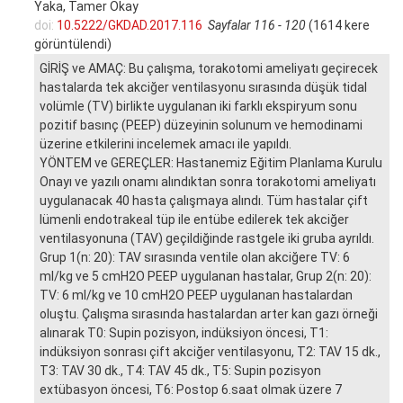
Yaka, Tamer Okay
doi:
10.5222/GKDAD.2017.116
Sayfalar 116 - 120
(1614 kere
görüntülendi)
GİRİŞ ve AMAÇ: Bu çalışma, torakotomi ameliyatı geçirecek
hastalarda tek akciğer ventilasyonu sırasında düşük tidal
volümle (TV) birlikte uygulanan iki farklı ekspiryum sonu
pozitif basınç (PEEP) düzeyinin solunum ve hemodinami
üzerine etkilerini incelemek amacı ile yapıldı.
YÖNTEM ve GEREÇLER: Hastanemiz Eğitim Planlama Kurulu
Onayı ve yazılı onamı alındıktan sonra torakotomi ameliyatı
uygulanacak 40 hasta çalışmaya alındı. Tüm hastalar çift
lümenli endotrakeal tüp ile entübe edilerek tek akciğer
ventilasyonuna (TAV) geçildiğinde rastgele iki gruba ayrıldı.
Grup 1(n: 20): TAV sırasında ventile olan akciğere TV: 6
ml/kg ve 5 cmH2O PEEP uygulanan hastalar, Grup 2(n: 20):
TV: 6 ml/kg ve 10 cmH2O PEEP uygulanan hastalardan
oluştu. Çalışma sırasında hastalardan arter kan gazı örneği
alınarak T0: Supin pozisyon, indüksiyon öncesi, T1:
indüksiyon sonrası çift akciğer ventilasyonu, T2: TAV 15 dk.,
T3: TAV 30 dk., T4: TAV 45 dk., T5: Supin pozisyon
extübasyon öncesi, T6: Postop 6.saat olmak üzere 7