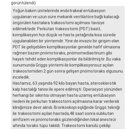
görüntülendi)
Yoğun bakım ünitelerinde endotrakeal entübasyon
uygulanan ve uzun süre mekanik ventilatöre bağlı kalacağı
öngörülen hastalara trakeostomi açılması tavsiye
edilmektedir. Perkütan trakeostomi (PDT) basit,
komplikasyon hızı düşük ve hasta yatağında kısa sürede
uygulanabilen bir yöntemdir. Yine de invaziv bir girişim olan
PDT ile gelişebilen komplikasyonlar genelde hafif olmasına
rağmen bazen pnömotoraks, pnömomediastinum gibi
hayatı tehdit eden komplikasyonlar da bildirilmiştir. Bu vaka
sunumunda Griggs yöntemi ile komplikasyonsuz açılan
trakeostomiden 2 gün sonra gelişen pnömotoraks olgusunu
inceledik.
Hastamız, 63 yaşında 92 kilo bayan hasta, aterosklerotik
kalp hastalığı tanısı ile opere edilmişti. Operasyon yönünden
herhangi bir sıkıntısı olmayan hasta uzamış entübasyon
nedeni ile perkutan trakeostomi açılmasına karar verilerek
kliniğimize devir alındı. Bronkoskopi eşliğinde Griggs tekniği
ile trakeostomi açılan hastada,48 saat sonra subkutan
amfizem ve pnömotoraks gözlendiğinden lokal anestezi
altında toraks tüpü takıldı. Trakeostomi kanülü çekilip