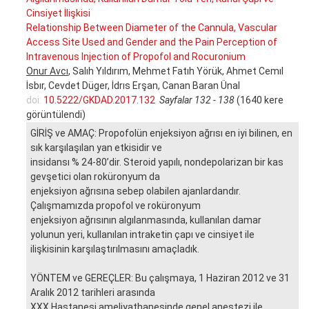
Cinsiyet İlişkisi
Relationship Between Diameter of the Cannula, Vascular
Access Site Used and Gender and the Pain Perception of
Intravenous Injection of Propofol and Rocuronium
Onur Avcı
, Salıh Yıldırım, Mehmet Fatıh Yörük, Ahmet Cemıl
İsbır, Cevdet Düger, İdrıs Erşan, Canan Baran Ünal
doi:
10.5222/GKDAD.2017.132
Sayfalar 132 - 138
(1640 kere
görüntülendi)
GİRİŞ ve AMAÇ: Propofolün enjeksiyon ağrısı en iyi bilinen, en
sık karşılaşılan yan etkisidir ve
insidansı % 24-80’dir. Steroid yapılı, nondepolarizan bir kas
gevşetici olan roküronyum da
enjeksiyon ağrısına sebep olabilen ajanlardandır.
Çalışmamızda propofol ve roküronyum
enjeksiyon ağrısının algılanmasında, kullanılan damar
yolunun yeri, kullanılan intraketin çapı ve cinsiyet ile
ilişkisinin karşılaştırılmasını amaçladık.
YÖNTEM ve GEREÇLER: Bu çalışmaya, 1 Haziran 2012 ve 31
Aralık 2012 tarihleri arasında
XXX Hastanesi ameliyathanesinde genel anestezi ile