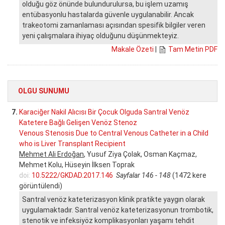
olduğu göz önünde bulundurulursa, bu işlem uzamış
entübasyonlu hastalarda güvenle uygulanabilir. Ancak
trakeotomi zamanlaması açısından spesifik bilgiler veren
yeni çalışmalara ihiyaç olduğunu düşünmekteyiz.
Makale Özeti
|
Tam Metin PDF
OLGU SUNUMU
7.
Karaciğer Nakil Alıcısı Bir Çocuk Olguda Santral Venöz
Katetere Bağlı Gelişen Venöz Stenoz
Venous Stenosis Due to Central Venous Catheter in a Child
who is Liver Transplant Recipient
Mehmet Ali Erdoğan
, Yusuf Ziya Çolak, Osman Kaçmaz,
Mehmet Kolu, Hüseyin İlksen Toprak
doi:
10.5222/GKDAD.2017.146
Sayfalar 146 - 148
(1472 kere
görüntülendi)
Santral venöz kateterizasyon klinik pratikte yaygın olarak
uygulamaktadır. Santral venöz kateterizasyonun trombotik,
stenotik ve infeksiyöz komplikasyonları yaşamı tehdit