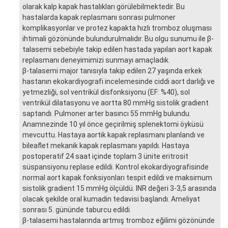
olarak kalp kapak hastalıkları görülebilmektedir. Bu
hastalarda kapak replasmanı sonrası pulmoner
komplikasyonlar ve protez kapakta hızlı tromboz oluşması
ihtimali gözönünde bulundurulmalıdır. Bu olgu sunumu ile β-
talasemi sebebiyle takip edilen hastada yapılan aort kapak
replasmanı deneyimimizi sunmayı amaçladık.
β-talasemi major tanısıyla takip edilen 27 yaşında erkek
hastanın ekokardiyografi incelemesinde ciddi aort darlığı ve
yetmezliği, sol ventrikül disfonksiyonu (EF: %40), sol
ventrikül dilatasyonu ve aortta 80 mmHg sistolik gradient
saptandı. Pulmoner arter basıncı 55 mmHg bulundu.
Anamnezinde 10 yıl önce geçirilmiş splenektomi öyküsü
mevcuttu. Hastaya aortik kapak replasmanı planlandı ve
bileaflet mekanik kapak replasmanı yapıldı. Hastaya
postoperatif 24 saat içinde toplam 3 ünite eritrosit
süspansiyonu replase edildi. Kontrol ekokardiyografisinde
normal aort kapak fonksiyonları tespit edildi ve maksimum
sistolik gradient 15 mmHg ölçüldü. INR değeri 3-3,5 arasında
olacak şekilde oral kumadin tedavisi başlandı. Ameliyat
sonrası 5. gününde taburcu edildi.
β-talasemi hastalarında artmış tromboz eğilimi gözönünde