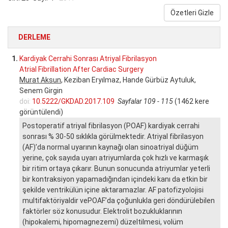
Özetleri Gizle
DERLEME
1.
Kardiyak Cerrahi Sonrası Atriyal Fibrilasyon
Atrial Fibrillation After Cardiac Surgery
Murat Aksun
, Keziban Eryılmaz, Hande Gürbüz Aytuluk,
Senem Girgin
doi:
10.5222/GKDAD.2017.109
Sayfalar 109 - 115
(1462 kere
görüntülendi)
Postoperatif atriyal fibrilasyon (POAF) kardiyak cerrahi
sonrası % 30-50 sıklıkla görülmektedir. Atriyal fibrilasyon
(AF)’da normal uyarının kaynağı olan sinoatriyal düğüm
yerine, çok sayıda uyarı atriyumlarda çok hızlı ve karmaşık
bir ritim ortaya çıkarır. Bunun sonucunda atriyumlar yeterli
bir kontraksiyon yapamadığından içindeki kanı da etkin bir
şekilde ventrikülün içine aktaramazlar. AF patofizyolojisi
multifaktöriyaldir vePOAF’da çoğunlukla geri döndürülebilen
faktörler söz konusudur. Elektrolit bozukluklarının
(hipokalemi, hipomagnezemi) düzeltilmesi, volüm