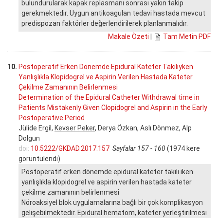
bulundurularak kapak replasmanı sonrası yakın takip
gerekmektedir. Uygun antikoagulan tedavi hastada mevcut
predispozan faktörler değerlendirilerek planlanmalıdır.
Makale Özeti
|
Tam Metin PDF
10.
Postoperatif Erken Dönemde Epidural Kateter Takılıyken
Yanlışlıkla Klopidogrel ve Aspirin Verilen Hastada Kateter
Çekilme Zamanının Belirlenmesi
Determination of the Epidural Catheter Withdrawal time in
Patients Mistakenly Given Clopidogrel and Aspirin in the Early
Postoperative Period
Jülide Ergil,
Kevser Peker
, Derya Özkan, Aslı Dönmez, Alp
Dolgun
doi:
10.5222/GKDAD.2017.157
Sayfalar 157 - 160
(1974 kere
görüntülendi)
Postoperatif erken dönemde epidural kateter takılı iken
yanlışlıkla klopidogrel ve aspirin verilen hastada kateter
çekilme zamanının belirlenmesi
Nöroaksiyel blok uygulamalarına bağlı bir çok komplikasyon
gelişebilmektedir. Epidural hematom, kateter yerleştirilmesi