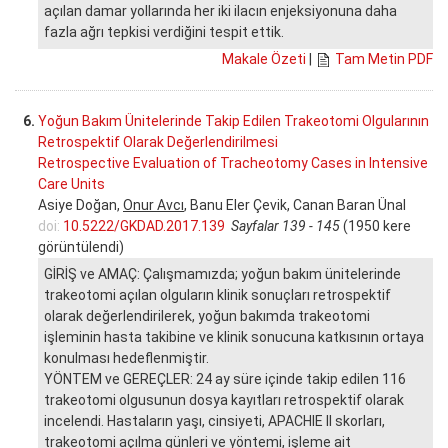
açılan damar yollarında her iki ilacın enjeksiyonuna daha
fazla ağrı tepkisi verdiğini tespit ettik.
Makale Özeti
|
Tam Metin PDF
6.
Yoğun Bakım Ünitelerinde Takip Edilen Trakeotomi Olgularının
Retrospektif Olarak Değerlendirilmesi
Retrospective Evaluation of Tracheotomy Cases in Intensive
Care Units
Asiye Doğan,
Onur Avcı
, Banu Eler Çevik, Canan Baran Ünal
doi:
10.5222/GKDAD.2017.139
Sayfalar 139 - 145
(1950 kere
görüntülendi)
GİRİŞ ve AMAÇ: Çalışmamızda; yoğun bakım ünitelerinde
trakeotomi açılan olguların klinik sonuçları retrospektif
olarak değerlendirilerek, yoğun bakımda trakeotomi
işleminin hasta takibine ve klinik sonucuna katkısının ortaya
konulması hedeflenmiştir.
YÖNTEM ve GEREÇLER: 24 ay süre içinde takip edilen 116
trakeotomi olgusunun dosya kayıtları retrospektif olarak
incelendi. Hastaların yaşı, cinsiyeti, APACHIE II skorları,
trakeotomi açılma günleri ve yöntemi, işleme ait