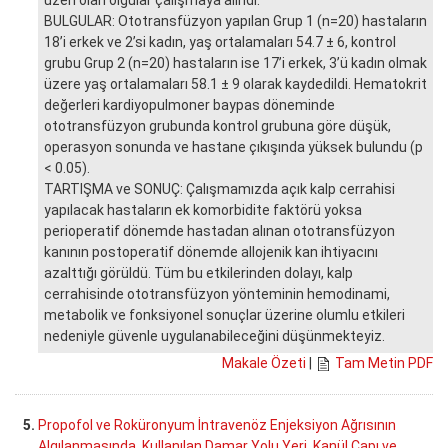
BULGULAR: Ototransfüzyon yapılan Grup 1 (n=20) hastaların
18’i erkek ve 2’si kadın, yaş ortalamaları 54.7 ± 6, kontrol
grubu Grup 2 (n=20) hastaların ise 17’i erkek, 3’ü kadın olmak
üzere yaş ortalamaları 58.1 ± 9 olarak kaydedildi. Hematokrit
değerleri kardiyopulmoner baypas döneminde
ototransfüzyon grubunda kontrol grubuna göre düşük,
operasyon sonunda ve hastane çıkışında yüksek bulundu (p
< 0.05).
TARTIŞMA ve SONUÇ: Çalışmamızda açık kalp cerrahisi
yapılacak hastaların ek komorbidite faktörü yoksa
perioperatif dönemde hastadan alınan ototransfüzyon
kanının postoperatif dönemde allojenik kan ihtiyacını
azalttığı görüldü. Tüm bu etkilerinden dolayı, kalp
cerrahisinde ototransfüzyon yönteminin hemodinami,
metabolik ve fonksiyonel sonuçlar üzerine olumlu etkileri
nedeniyle güvenle uygulanabileceğini düşünmekteyiz.
Makale Özeti
|
Tam Metin PDF
5.
Propofol ve Roküronyum İntravenöz Enjeksiyon Ağrısının
Algılanmasında, Kullanılan Damar Yolu Yeri, Kanül Çapı ve