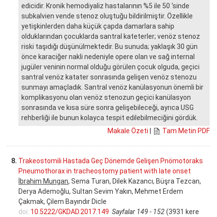
edicidir. Kronik hemodiyaliz hastalarının %5 ile 50 ‘sinde
subkalvien vende stenoz oluştuğu bildirilmiştir. Özellikle
yetişkinlerden daha küçük çapda damarlara sahip
olduklarından çocuklarda santral kateterler; venöz stenoz
riski taşıdığı düşünülmektedir. Bu sunuda; yaklaşık 30 gün
önce karaciğer nakli nedeniyle opere olan ve sağ internal
jugüler veninin normal olduğu görülen çocuk olguda, geçici
santral venöz katater sonrasında gelişen venöz stenozu
sunmayı amaçladık. Santral venöz kanülasyonun önemli bir
komplikasyonu olan venöz stenozun geçici kanülasyon
sonrasında ve kısa süre sonra gelişebileceği, ayrıca USG
rehberliği ile bunun kolayca tespit edilebilmeciğini gördük.
Makale Özeti
|
Tam Metin PDF
8.
Trakeostomili Hastada Geç Dönemde Gelişen Pnömotoraks
Pneumothorax in tracheostomy patient with late onset
İbrahim Mungan
, Sema Turan, Dilek Kazancı, Büşra Tezcan,
Derya Ademoğlu, Sultan Sevim Yakın, Mehmet Erdem
Çakmak, Çilem Bayındır Dicle
doi:
10.5222/GKDAD.2017.149
Sayfalar 149 - 152
(3931 kere