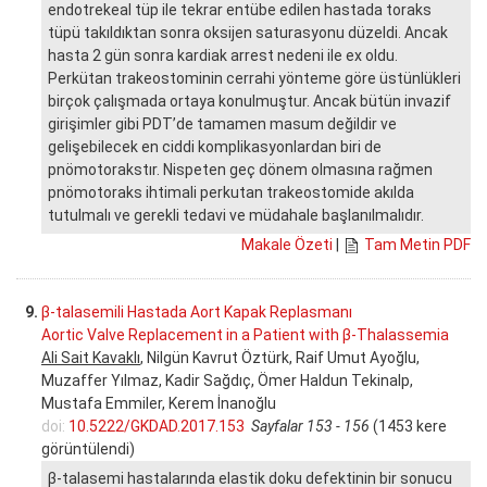
endotrekeal tüp ile tekrar entübe edilen hastada toraks
tüpü takıldıktan sonra oksijen saturasyonu düzeldi. Ancak
hasta 2 gün sonra kardiak arrest nedeni ile ex oldu.
Perkütan trakeostominin cerrahi yönteme göre üstünlükleri
birçok çalışmada ortaya konulmuştur. Ancak bütün invazif
girişimler gibi PDT’de tamamen masum değildir ve
gelişebilecek en ciddi komplikasyonlardan biri de
pnömotorakstır. Nispeten geç dönem olmasına rağmen
pnömotoraks ihtimali perkutan trakeostomide akılda
tutulmalı ve gerekli tedavi ve müdahale başlanılmalıdır.
Makale Özeti
|
Tam Metin PDF
9.
β-talasemili Hastada Aort Kapak Replasmanı
Aortic Valve Replacement in a Patient with β-Thalassemia
Ali Sait Kavaklı
, Nilgün Kavrut Öztürk, Raif Umut Ayoğlu,
Muzaffer Yılmaz, Kadir Sağdıç, Ömer Haldun Tekinalp,
Mustafa Emmiler, Kerem İnanoğlu
doi:
10.5222/GKDAD.2017.153
Sayfalar 153 - 156
(1453 kere
görüntülendi)
β-talasemi hastalarında elastik doku defektinin bir sonucu