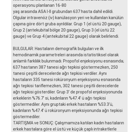
operasyonu planlanan 16-80
yaş arasında ASA I-II grubundan 637 hasta dahil edildi.
Olgular intravenöz (iv) kanülasyon yeri ve kullanılan kanülün
çapına göre dört gruba ayrıldılar. Grup 1 (el üstü 20 gauge),
Grup 2 (antekubital bölge 20 gauge), Grup 3 (el üstü 22
gauge) ve Grup 4 (antekubital 22 gauge) olarak belirlendi.
BULGULAR: Hastaların demografik bulguları ve ilk
hemodinamik parametreleri arasında istatistiksel olarak
anlamlı farklılık bulunmadı. Propofol enjeksiyonu esnasında;
637 hastanın 387 tanesi ağrı tepkisi göstermezken, 250
tanesi çeşitli derecelerde ağrı tepkisi verdiler. Aynı
hastaların 335 tanesi roküronyum enjeksiyonu esnasında
ağrı tepkisi tariflemezken, 302 tanesi çeşitli derecelerde
ağrı tepkisi gösterdiler. Grup 3’ de propofol enjeksiyonunda
erkeklerin %76.7’ si, kadınların %47.4’ ü ağrı tepkisi
göstermediler. Aynı gruptaki erkek hastaların %53.3’ü,
kadınların %47.4’ ü roküronyum enjeksiyonunda ağrı tepkisi
göstermediler.
TARTIŞMA ve SONUÇ: Çalışmamıza katılan kadın hastaların
erkek hastalara göre el üstü ve küçük çaplı intraketlerle