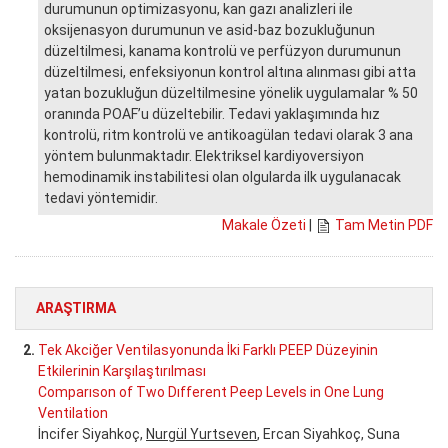
durumunun optimizasyonu, kan gazı analizleri ile
oksijenasyon durumunun ve asid-baz bozukluğunun
düzeltilmesi, kanama kontrolü ve perfüzyon durumunun
düzeltilmesi, enfeksiyonun kontrol altına alınması gibi atta
yatan bozukluğun düzeltilmesine yönelik uygulamalar % 50
oranında POAF’u düzeltebilir. Tedavi yaklaşımında hız
kontrolü, ritm kontrolü ve antikoagülan tedavi olarak 3 ana
yöntem bulunmaktadır. Elektriksel kardiyoversiyon
hemodinamik instabilitesi olan olgularda ilk uygulanacak
tedavi yöntemidir.
Makale Özeti
|
Tam Metin PDF
ARAŞTIRMA
2.
Tek Akciğer Ventilasyonunda İki Farklı PEEP Düzeyinin
Etkilerinin Karşılaştırılması
Comparıson of Two Dıfferent Peep Levels in One Lung
Ventilation
İncifer Siyahkoç,
Nurgül Yurtseven
, Ercan Siyahkoç, Suna