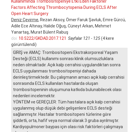
Kullanımında Trombositopeniye Etki Eden Faktörler
Factors Affecting Thrombocytopenia During ECLS After
Open Heart Surgery
Deniz Çevirme
, Rezan Aksoy, Ömer Faruk Şavluk, Emre Gürcü,
Adile Ece Altınay, Halide Oğuş, Cüneyt Arkan, Mehmet
Yanartaş, Murat Bülent Rabuş
doi:
10.5222/GKDAD.2017.121
Sayfalar 121 - 125
(4 kere
görüntülendi)
GİRİŞ ve AMAÇ: Trombositopeni Ekstrakorporeal Yaşam
Desteği (ECLS) kullanımı sonrası klinik olumsuzluklara
neden olmaktadır. Açık kalp cerrahisi uygulandıktan sonra
ECLS uygulanması trombositopeniyi dahada
derinleştirmektedir. Bu çalışmanın amacı açık kalp cerrahisi
sonrasında ECLS kullanılan hastalarda oluşan
trombositopeninin oluşumuna katkıda bulunabilecek olası
nedenleri incelemektir.
YÖNTEM ve GEREÇLER: Tüm hastalara açık kalp cerrahisi
uygulanmış olup düşük debi gelişenlere ECLS desteği
sağlanmıştır. Hastalar trombositopeni türlerine göre
şiddetli, orta, hafif veya normal olarak 3 gruba ayrılmıştır.
Kardiyopulmoner baypas için olası risk faktörleri çalışmaya