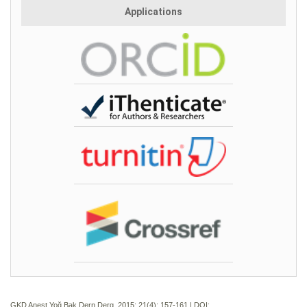
Applications
GKD Anest Yoğ Bak Dern Derg. 2015; 21(4):
157-161 | DOI: