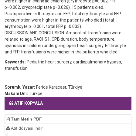
were higher in cyanotic children (Erythrocyte p=0.002; FFP
p=0.002, cryoprecipitate p=0.026). 15 patients died.
Postoperative erthrocyte and FFP, total erythrocyte and FFP
consumption were higher in the patients who died (total
erythrocyte p=0.001, total FFP p=0.003).
DISCUSSION AND CONCLUSION: Amount of transfusion were
related to age, RACHS1, CPB duration, body temperature,
cyanosis in children undergoing open heart surgery. Erthrocyte
and FFP transfusions were higher in the patients who died.
Keywords:
Pediatric heart surgery, cardiopulmonary bypass,
transfusion.
Sorumlu Yazar:
Feride Karacaer, Türkiye
Makale Dili:
Türkçe
ATIF KOPYALA
Tam Metin PDF
Atıf dosyası indir