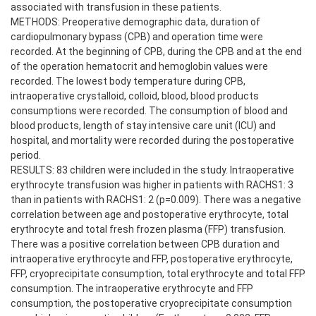
associated with transfusion in these patients.
METHODS: Preoperative demographic data, duration of
cardiopulmonary bypass (CPB) and operation time were
recorded. At the beginning of CPB, during the CPB and at the end
of the operation hematocrit and hemoglobin values were
recorded. The lowest body temperature during CPB,
intraoperative crystalloid, colloid, blood, blood products
consumptions were recorded. The consumption of blood and
blood products, length of stay intensive care unit (ICU) and
hospital, and mortality were recorded during the postoperative
period.
RESULTS: 83 children were included in the study. Intraoperative
erythrocyte transfusion was higher in patients with RACHS1: 3
than in patients with RACHS1: 2 (p=0.009). There was a negative
correlation between age and postoperative erythrocyte, total
erythrocyte and total fresh frozen plasma (FFP) transfusion.
There was a positive correlation between CPB duration and
intraoperative erythrocyte and FFP, postoperative erythrocyte,
FFP, cryoprecipitate consumption, total erythrocyte and total FFP
consumption. The intraoperative erythrocyte and FFP
consumption, the postoperative cryoprecipitate consumption