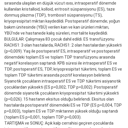
sırasında ulaşılan en düşük vücut ısısı, intraoperatif dönemde
kullanılan kristalloid, kolloid, eritrosit süspansiyonu (ES), taze
donmuş plazma (TDP), trombosit süspansiyonu (TS),
kriyopresipitat miktarı kaydedildi. Postoperatif dönemde; yoğun
bakım ünitesinde (YBÜ) verilen kan ve kan ürünleri miktarı,
YBÜ’nde ve hastanede kalış süreleri, mortalite kaydedildi.
BULGULAR: Çalışmaya 83 çocuk dahil edildi. ES transfüzyonu
RACHS1: 3 olan hastalarda, RACHS1: 2 olan hastalardan yüksekti
(p=0,009). Yaş ile postoperatif ES, intraoperatif ve postoperatif
dönemdeki toplam ES ve toplam TDP transfüzyonu arasında
negatif korelasyon saptandı. KPB süresi ile intraoperatif ES ve
TDP, postoperatif ES, TDP, kriyopresipitat tüketimi, toplam ES ve
toplam TDP tüketimi arasında pozitif korelasyon belirlendi.
Siyanotik çocukların intraoperatif ES ve TDP tüketimi asiyanotik
çocuklardan yüksekti (ES p=0,002; TDP p=0,002). Postoperatif
dönemde siyanotik çocukların kriyopresipitat tüketimi yüksekti
(p=0,026). 15 hastanın eksitus olduğu belirlendi. Eksitus olan
hastalarda postoperatif dönemdeki ES ve TDP (ES p=0,004, TDP
p=0,003), toplam ES ve TDP miktarının yüksek olduğu saptandı
(toplam ES p=0,001, toplam TDP p=0,003).
TARTIŞMA ve SONUÇ: Açık kalp cerrahisi geçiren çocuklarda