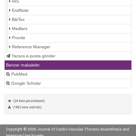
RIS
EndNote
BibTex
Medlars
Procite
Reference Manager
Yazara e-posta gönder
Benzer makaleler
PubMed
Google Scholar
(24 kere görüntülendi)
(1892 kere indirildi)
Copyright © 2026 Journal of Cardio-Vascular-Thoracic Anaesthesia and
Intensive Care Society