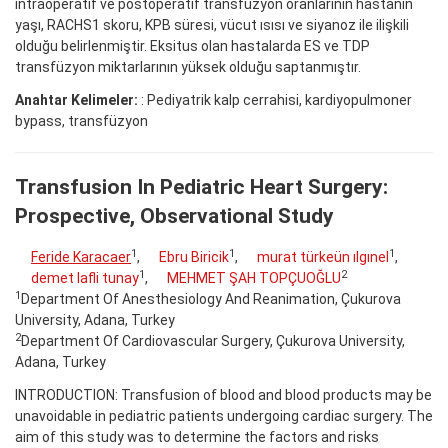
intraoperatif ve postoperatif transfüzyon oranlarının hastanın
yaşı, RACHS1 skoru, KPB süresi, vücut ısısı ve siyanoz ile ilişkili
olduğu belirlenmiştir. Eksitus olan hastalarda ES ve TDP
transfüzyon miktarlarının yüksek olduğu saptanmıştır.
Anahtar Kelimeler:
: Pediyatrik kalp cerrahisi, kardiyopulmoner
bypass, transfüzyon
Transfusion In Pediatric Heart Surgery:
Prospective, Observational Study
1
1
1
Feride Karacaer
,
Ebru Biricik
,
murat türkeün ılgınel
,
1
2
demet lafli tunay
,
MEHMET ŞAH TOPÇUOĞLU
1
Department Of Anesthesiology And Reanimation, Çukurova
University, Adana, Turkey
2
Department Of Cardiovascular Surgery, Çukurova University,
Adana, Turkey
INTRODUCTION: Transfusion of blood and blood products may be
unavoidable in pediatric patients undergoing cardiac surgery. The
aim of this study was to determine the factors and risks