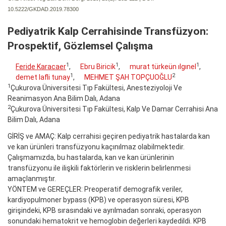
10.5222/GKDAD.2019.78300
Pediyatrik Kalp Cerrahisinde Transfüzyon:
Prospektif, Gözlemsel Çalışma
1
1
1
Feride Karacaer
,
Ebru Biricik
,
murat türkeün ılgınel
,
1
2
demet lafli tunay
,
MEHMET ŞAH TOPÇUOĞLU
1
Çukurova Üniversitesi Tıp Fakültesi, Anesteziyoloji Ve
Reanimasyon Ana Bilim Dalı, Adana
2
Çukurova Üniversitesi Tıp Fakültesi, Kalp Ve Damar Cerrahisi Ana
Bilim Dalı, Adana
GİRİŞ ve AMAÇ: Kalp cerrahisi geçiren pediyatrik hastalarda kan
ve kan ürünleri transfüzyonu kaçınılmaz olabilmektedir.
Çalışmamızda, bu hastalarda, kan ve kan ürünlerinin
transfüzyonu ile ilişkili faktörlerin ve risklerin belirlenmesi
amaçlanmıştır.
YÖNTEM ve GEREÇLER: Preoperatif demografik veriler,
kardiyopulmoner bypass (KPB) ve operasyon süresi, KPB
girişindeki, KPB sırasındaki ve ayrılmadan sonraki, operasyon
sonundaki hematokrit ve hemoglobin değerleri kaydedildi. KPB