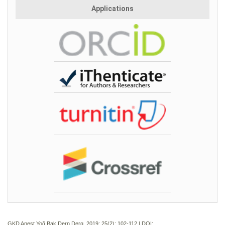
Applications
GKD Anest Yoğ Bak Dern Derg. 2019; 25(2):
102-112 | DOI: