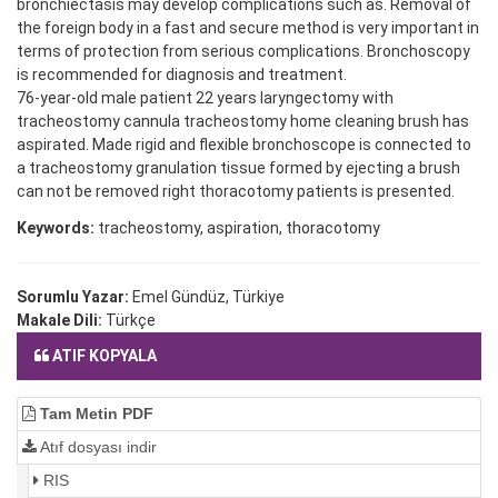
bronchiectasis may develop complications such as. Removal of
the foreign body in a fast and secure method is very important in
terms of protection from serious complications. Bronchoscopy
is recommended for diagnosis and treatment.
76-year-old male patient 22 years laryngectomy with
tracheostomy cannula tracheostomy home cleaning brush has
aspirated. Made rigid and flexible bronchoscope is connected to
a tracheostomy granulation tissue formed by ejecting a brush
can not be removed right thoracotomy patients is presented.
Keywords:
tracheostomy, aspiration, thoracotomy
Sorumlu Yazar:
Emel Gündüz, Türkiye
Makale Dili:
Türkçe
ATIF KOPYALA
Tam Metin PDF
Atıf dosyası indir
RIS