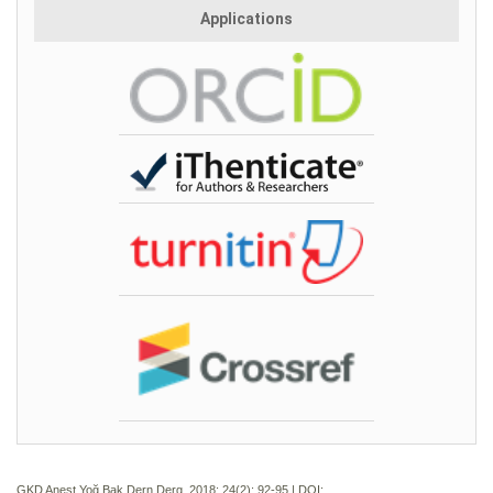
Applications
GKD Anest Yoğ Bak Dern Derg. 2018; 24(2):
92-95 | DOI: