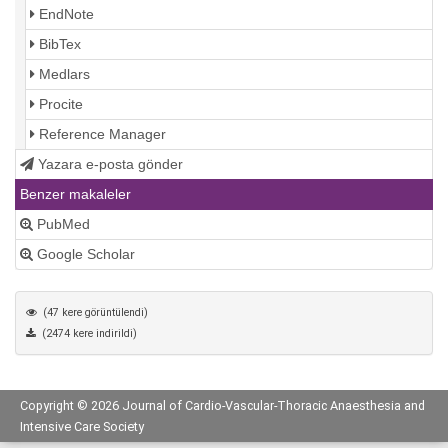
EndNote
BibTex
Medlars
Procite
Reference Manager
Yazara e-posta gönder
Benzer makaleler
PubMed
Google Scholar
(47 kere görüntülendi)
(2474 kere indirildi)
Copyright © 2026 Journal of Cardio-Vascular-Thoracic Anaesthesia and
Intensive Care Society