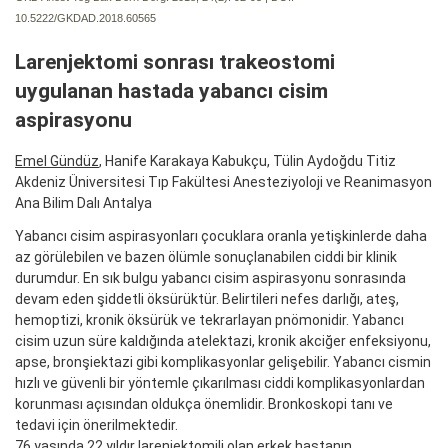
10.5222/GKDAD.2018.60565
Larenjektomi sonrası trakeostomi
uygulanan hastada yabancı cisim
aspirasyonu
Emel Gündüz
, Hanife Karakaya Kabukçu, Tülin Aydoğdu Titiz
Akdeniz Üniversitesi Tıp Fakültesi Anesteziyoloji ve Reanimasyon
Ana Bilim Dalı Antalya
Yabancı cisim aspirasyonları çocuklara oranla yetişkinlerde daha
az görülebilen ve bazen ölümle sonuçlanabilen ciddi bir klinik
durumdur. En sık bulgu yabancı cisim aspirasyonu sonrasında
devam eden şiddetli öksürüktür. Belirtileri nefes darlığı, ateş,
hemoptizi, kronik öksürük ve tekrarlayan pnömonidir. Yabancı
cisim uzun süre kaldığında atelektazi, kronik akciğer enfeksiyonu,
apse, bronşiektazi gibi komplikasyonlar gelişebilir. Yabancı cismin
hızlı ve güvenli bir yöntemle çıkarılması ciddi komplikasyonlardan
korunması açısından oldukça önemlidir. Bronkoskopi tanı ve
tedavi için önerilmektedir.
76 yaşında 22 yıldır larenjektomili olan erkek hastanın