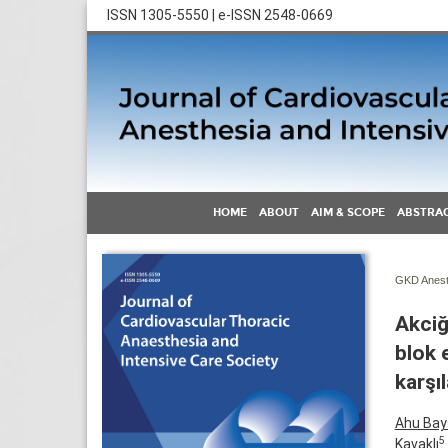
ISSN 1305-5550 | e-ISSN 2548-0669
HOME
ABOUT
AIM & SCOPE
ABSTRAC
GKD Anest 
Akciğ
blok 
karşıl
Ahu Bays
5
Kavaklı