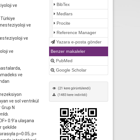
BibTex
yoloji ve
Medlars
 Türkiye
Procite
nesteziyoloji ve
Reference Manager
steziyoloji ve
Yazara e-posta gönder
Benzer makaleler
loji ve
PubMed
hastalarda,
Google Scholar
ammadeks ve
ından
(21 kere görüntülendi)
rezeksiyon
(1483 kere indirildi)
yan ve sol ventrikül
r Grup N
ıldı.
OF> 0.9'a ulaşana
r şekilde
ırasıyla p=0.05; p=