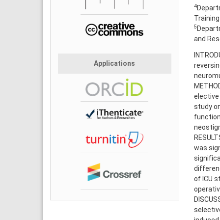
4
Departm
Training
5
Departm
and Rese
INTRODU
Applications
reversin
neuromus
METHODS:
electiv
study on
function
neostig
RESULTS:
was sign
signific
differe
of ICU s
operativ
DISCUSS
selectiv