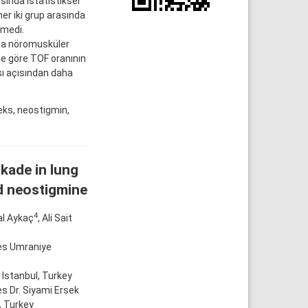
sında istatistiksel
er iki grup arasında
nmedi.
da nöromusküler
e göre TOF oranının
ı açısından daha
ks, neostigmin,
kade in lung
d neostigmine
4
al Aykaç
, Ali Sait
es Umraniye
Istanbul, Turkey
s Dr. Siyami Ersek
, Turkey