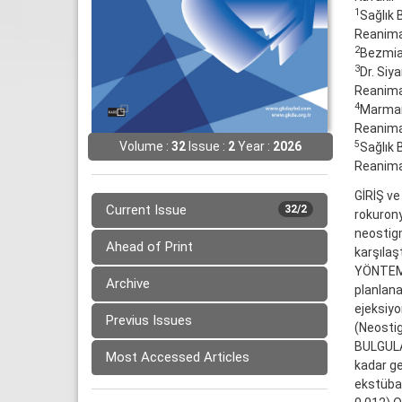
1
Sağlık 
Reanimas
2
Bezmial
3
Dr. Siy
Reanimas
4
Marmara
Reanimas
5
Volume :
32
Issue :
2
Year :
2026
Sağlık 
Reanimas
GİRİŞ ve
Current Issue
32/2
rokuron
neostigm
Ahead of Print
karşılaşt
YÖNTEM 
Archive
planlana
ejeksiyo
Previus Issues
(Neostig
BULGULAR
Most Accessed Articles
kadar ge
ekstübas