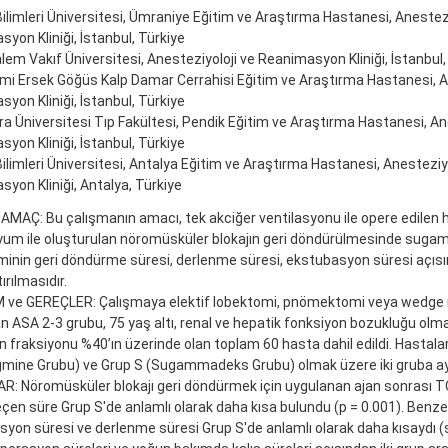
Bilimleri Üniversitesi, Ümraniye Eğitim ve Araştırma Hastanesi, Anestezi
yon Kliniği, İstanbul, Türkiye
em Vakıf Üniversitesi, Anesteziyoloji ve Reanimasyon Kliniği, İstanbul,
ami Ersek Göğüs Kalp Damar Cerrahisi Eğitim ve Araştırma Hastanesi, A
yon Kliniği, İstanbul, Türkiye
 Üniversitesi Tıp Fakültesi, Pendik Eğitim ve Araştırma Hastanesi, Ane
yon Kliniği, İstanbul, Türkiye
Bilimleri Üniversitesi, Antalya Eğitim ve Araştırma Hastanesi, Anesteziyo
yon Kliniği, Antalya, Türkiye
 AMAÇ: Bu çalışmanın amacı, tek akciğer ventilasyonu ile opere edilen 
yum ile oluşturulan nöromüsküler blokajın geri döndürülmesinde sug
inin geri döndürme süresi, derlenme süresi, ekstubasyon süresi açıs
ırılmasıdır.
ve GEREÇLER: Çalışmaya elektif lobektomi, pnömektomi veya wedge 
n ASA 2-3 grubu, 75 yaş altı, renal ve hepatik fonksiyon bozukluğu olma
n fraksiyonu %40’ın üzerinde olan toplam 60 hasta dahil edildi. Hastala
mine Grubu) ve Grup S (Sugammadeks Grubu) olmak üzere iki gruba ayr
: Nöromüsküler blokajı geri döndürmek için uygulanan ajan sonrası T
çen süre Grup S'de anlamlı olarak daha kısa bulundu (p = 0.001). Benze
yon süresi ve derlenme süresi Grup S'de anlamlı olarak daha kısaydı (s