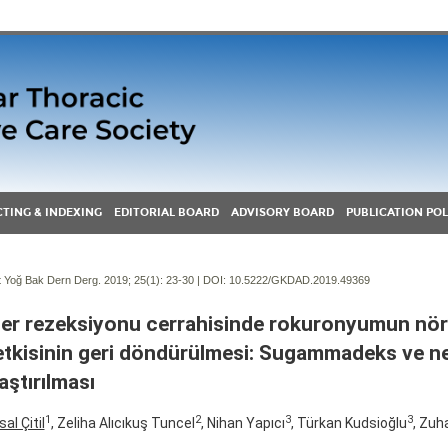
TING & INDEXING
EDITORIAL BOARD
ADVISORY BOARD
PUBLICATION POL
Yoğ Bak Dern Derg. 2019; 25(1):
23-30 | DOI:
10.5222/GKDAD.2019.49369
er rezeksiyonu cerrahisinde rokuronyumun nö
etkisinin geri döndürülmesi: Sugammadeks ve n
aştırılması
1
2
3
3
al Çitil
, Zeliha Alıcıkuş Tuncel
, Nihan Yapıcı
, Türkan Kudsioğlu
, Zuh