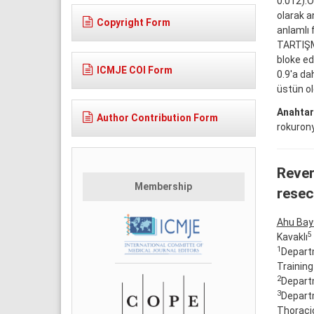
0.012).O
olarak a
Copyright Form
anlamlı 
TARTIŞM
bloke ed
ICMJE COI Form
0.9'a d
üstün o
Anahtar
Author Contribution Form
rokuro
Rever
Membership
resec
Ahu Bays
5
Kavaklı
1
Departm
Training
2
Departm
3
Departm
Thoracic