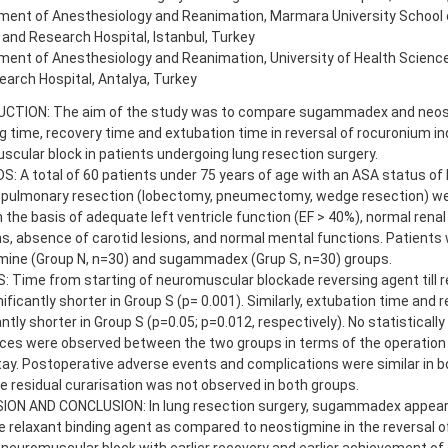
ent of Anesthesiology and Reanimation, Marmara University School o
 and Research Hospital, Istanbul, Turkey
ent of Anesthesiology and Reanimation, University of Health Science
arch Hospital, Antalya, Turkey
CTION: The aim of the study was to compare sugammadex and neost
g time, recovery time and extubation time in reversal of rocuronium i
cular block in patients undergoing lung resection surgery.
 A total of 60 patients under 75 years of age with an ASA status of II
e pulmonary resection (lobectomy, pneumectomy, wedge resection) wer
 the basis of adequate left ventricle function (EF > 40%), normal rena
s, absence of carotid lesions, and normal mental functions. Patients
mine (Group N, n=30) and sugammadex (Grup S, n=30) groups.
 Time from starting of neuromuscular blockade reversing agent till 
ificantly shorter in Group S (p= 0.001). Similarly, extubation time and
antly shorter in Group S (p=0.05; p=0.012, respectively). No statistically
nces were observed between the two groups in terms of the operation
tay. Postoperative adverse events and complications were similar in b
e residual curarisation was not observed in both groups.
ION AND CONCLUSION: In lung resection surgery, sugammadex appears
e relaxant binding agent as compared to neostigmine in the reversal 