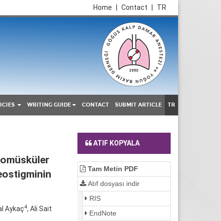
Home
|
Contact
|
TR
ICIES
WRITING GUIDE
CONTACT
SUBMIT ARTICLE
TR
ATIF KOPYALA
romüsküler
Tam Metin PDF
eostigminin
Atıf dosyası indir
RIS
4
al Aykaç
, Ali Sait
EndNote