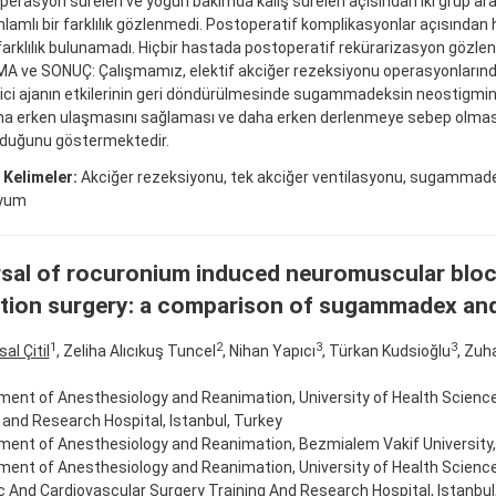
perasyon süreleri ve yoğun bakımda kalış süreleri açısından iki grup ara
nlamlı bir farklılık gözlenmedi. Postoperatif komplikasyonlar açısından h
farklılık bulunamadı. Hiçbir hastada postoperatif rekürarizasyon gözle
A ve SONUÇ: Çalışmamız, elektif akciğer rezeksiyonu operasyonların
ici ajanın etkilerinin geri döndürülmesinde sugammadeksin neostigmin
aha erken ulaşmasını sağlaması ve daha erken derlenmeye sebep olmas
lduğunu göstermektedir.
 Kelimeler:
Akciğer rezeksiyonu, tek akciğer ventilasyonu, sugammade
nyum
sal of rocuronium induced neuromuscular bloc
tion surgery: a comparison of sugammadex an
1
2
3
3
al Çitil
, Zeliha Alıcıkuş Tuncel
, Nihan Yapıcı
, Türkan Kudsioğlu
, Zuh
ent of Anesthesiology and Reanimation, University of Health Scienc
 and Research Hospital, Istanbul, Turkey
ent of Anesthesiology and Reanimation, Bezmialem Vakif University, 
ent of Anesthesiology and Reanimation, University of Health Science
 And Cardiovascular Surgery Training And Research Hospital, Istanbul