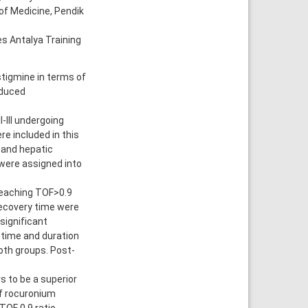
f Medicine, Pendik
s Antalya Training
igmine in terms of
nduced
-III undergoing
e included in this
l and hepatic
 were assigned into
reaching TOF>0.9
 recovery time were
 significant
 time and duration
oth groups. Post-
 to be a superior
of rocuronium