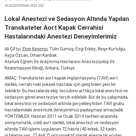
10.5222/GKDAD.2014.202
Lokal Anestezi ve Sedasyon Altında Yapılan
Transkateter Aort Kapak Cerrahisi
Hastalarındaki Anestezi Deneyimlerimiz
Ali Çiftçi,
Elvin Kesimci
, Tülin Gümüş, Ezgi Erkılıç, Neşe Kurtulgu,
Ayça Özcan, Orhan Kanbak
Atatürk Eğitim Ve Araştırma Hastanesi Anesteziyoloji Ve
Reanimasyon Kliniği, Ankara, Türkiye
AMAÇ: Transkateter aort kapak implantasyonu (TAVI) aort
darlıklı, cerrahi riski yüksek hastalar için geliştirilen yeni bir
tekniktir. Bu hastalarda ekip tecrübesi arttıkça lokal anestezi ve
sedasyon genel anesteziye tercih edilebilir. Biz de bu çalışmada,
lokal anestezi ve sedasyon altında gerçekleştirilen TAVI grubu
hastalarındaki anestezik deneyimimizi paylaşmayı amaçladık.
YÖNTEMLER: Haziran 2011 ve Ocak 2014 tarihleri arasında
semptomatik, ciddi aort darlıklı, lokal anestezi ve sedasyon
altında TAVI işlemi uygulanan 72 hasta (40 erkek, 32 kadın,
ortalama yaş: 77,4±8,7) retrospektif olarak anestezik açıdan