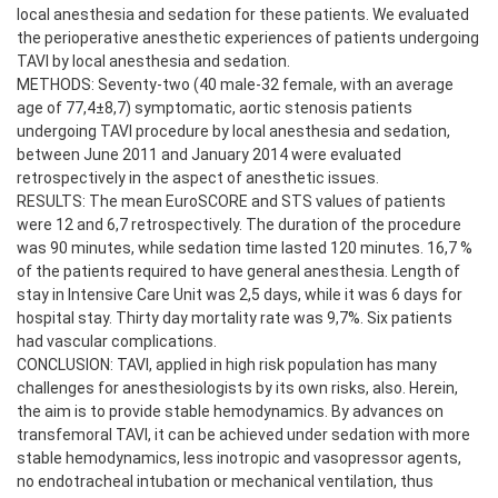
local anesthesia and sedation for these patients. We evaluated
the perioperative anesthetic experiences of patients undergoing
TAVI by local anesthesia and sedation.
METHODS: Seventy-two (40 male-32 female, with an average
age of 77,4±8,7) symptomatic, aortic stenosis patients
undergoing TAVI procedure by local anesthesia and sedation,
between June 2011 and January 2014 were evaluated
retrospectively in the aspect of anesthetic issues.
RESULTS: The mean EuroSCORE and STS values of patients
were 12 and 6,7 retrospectively. The duration of the procedure
was 90 minutes, while sedation time lasted 120 minutes. 16,7 %
of the patients required to have general anesthesia. Length of
stay in Intensive Care Unit was 2,5 days, while it was 6 days for
hospital stay. Thirty day mortality rate was 9,7%. Six patients
had vascular complications.
CONCLUSION: TAVI, applied in high risk population has many
challenges for anesthesiologists by its own risks, also. Herein,
the aim is to provide stable hemodynamics. By advances on
transfemoral TAVI, it can be achieved under sedation with more
stable hemodynamics, less inotropic and vasopressor agents,
no endotracheal intubation or mechanical ventilation, thus