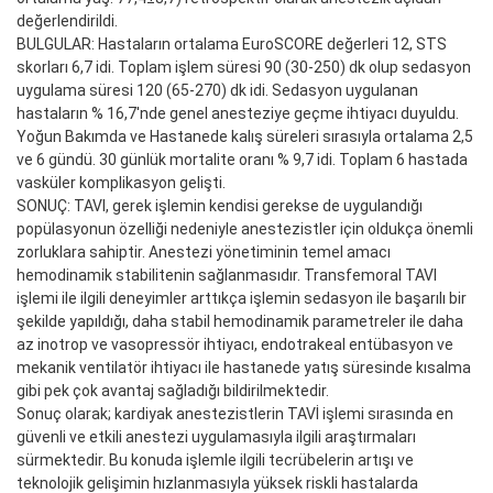
değerlendirildi.
BULGULAR: Hastaların ortalama EuroSCORE değerleri 12, STS
skorları 6,7 idi. Toplam işlem süresi 90 (30-250) dk olup sedasyon
uygulama süresi 120 (65-270) dk idi. Sedasyon uygulanan
hastaların % 16,7'nde genel anesteziye geçme ihtiyacı duyuldu.
Yoğun Bakımda ve Hastanede kalış süreleri sırasıyla ortalama 2,5
ve 6 gündü. 30 günlük mortalite oranı % 9,7 idi. Toplam 6 hastada
vasküler komplikasyon gelişti.
SONUÇ: TAVI, gerek işlemin kendisi gerekse de uygulandığı
popülasyonun özelliği nedeniyle anestezistler için oldukça önemli
zorluklara sahiptir. Anestezi yönetiminin temel amacı
hemodinamik stabilitenin sağlanmasıdır. Transfemoral TAVI
işlemi ile ilgili deneyimler arttıkça işlemin sedasyon ile başarılı bir
şekilde yapıldığı, daha stabil hemodinamik parametreler ile daha
az inotrop ve vasopressör ihtiyacı, endotrakeal entübasyon ve
mekanik ventilatör ihtiyacı ile hastanede yatış süresinde kısalma
gibi pek çok avantaj sağladığı bildirilmektedir.
Sonuç olarak; kardiyak anestezistlerin TAVİ işlemi sırasında en
güvenli ve etkili anestezi uygulamasıyla ilgili araştırmaları
sürmektedir. Bu konuda işlemle ilgili tecrübelerin artışı ve
teknolojik gelişimin hızlanmasıyla yüksek riskli hastalarda