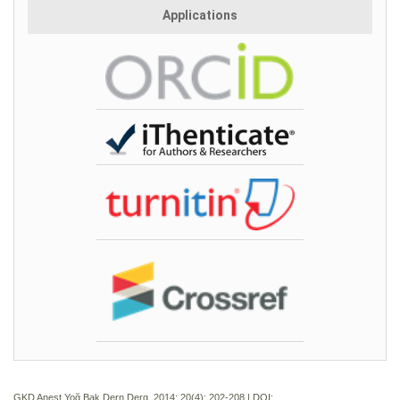
Applications
GKD Anest Yoğ Bak Dern Derg. 2014; 20(4):
202-208 | DOI: