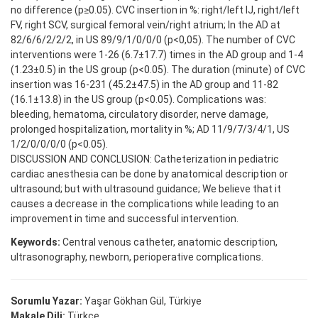
no difference (p≥0.05). CVC insertion in %: right/left IJ, right/left
FV, right SCV, surgical femoral vein/right atrium; In the AD at
82/6/6/2/2/2, in US 89/9/1/0/0/0 (p<0,05). The number of CVC
interventions were 1-26 (6.7±17.7) times in the AD group and 1-4
(1.23±0.5) in the US group (p<0.05). The duration (minute) of CVC
insertion was 16-231 (45.2±47.5) in the AD group and 11-82
(16.1±13.8) in the US group (p<0.05). Complications was:
bleeding, hematoma, circulatory disorder, nerve damage,
prolonged hospitalization, mortality in %; AD 11/9/7/3/4/1, US
1/2/0/0/0/0 (p<0.05).
DISCUSSION AND CONCLUSION: Catheterization in pediatric
cardiac anesthesia can be done by anatomical description or
ultrasound; but with ultrasound guidance; We believe that it
causes a decrease in the complications while leading to an
improvement in time and successful intervention.
Keywords:
Central venous catheter, anatomic description,
ultrasonography, newborn, perioperative complications.
Sorumlu Yazar:
Yaşar Gökhan Gül, Türkiye
Makale Dili:
Türkçe