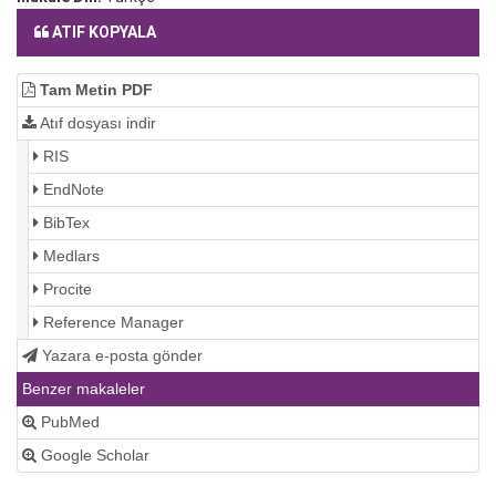
ATIF KOPYALA
Tam Metin PDF
Atıf dosyası indir
RIS
EndNote
BibTex
Medlars
Procite
Reference Manager
Yazara e-posta gönder
Benzer makaleler
PubMed
Google Scholar