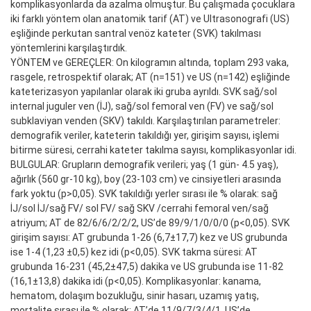
komplikasyonlarda da azalma olmuştur. Bu çalışmada çocuklara
iki farklı yöntem olan anatomik tarif (AT) ve Ultrasonografi (US)
eşliğinde perkutan santral venöz kateter (SVK) takılması
yöntemlerini karşılaştırdık.
YÖNTEM ve GEREÇLER: On kilogramın altında, toplam 293 vaka,
rasgele, retrospektif olarak; AT (n=151) ve US (n=142) eşliğinde
kateterizasyon yapılanlar olarak iki gruba ayrıldı. SVK sağ/sol
internal juguler ven (İJ), sağ/sol femoral ven (FV) ve sağ/sol
subklaviyan venden (SKV) takıldı. Karşılaştırılan parametreler:
demografik veriler, kateterin takıldığı yer, girişim sayısı, işlemi
bitirme süresi, cerrahi kateter takılma sayısı, komplikasyonlar idi.
BULGULAR: Grupların demografik verileri; yaş (1 gün- 4.5 yaş),
ağırlık (560 gr-10 kg), boy (23-103 cm) ve cinsiyetleri arasında
fark yoktu (p>0,05). SVK takıldığı yerler sırası ile % olarak: sağ
İJ/sol İJ/sağ FV/ sol FV/ sağ SKV /cerrahi femoral ven/sağ
atriyum; AT de 82/6/6/2/2/2, US’de 89/9/1/0/0/0 (p<0,05). SVK
girişim sayısı: AT grubunda 1-26 (6,7±17,7) kez ve US grubunda
ise 1-4 (1,23 ±0,5) kez idi (p<0,05). SVK takma süresi: AT
grubunda 16-231 (45,2±47,5) dakika ve US grubunda ise 11-82
(16,1±13,8) dakika idi (p<0,05). Komplikasyonlar: kanama,
hematom, dolaşım bozukluğu, sinir hasarı, uzamış yatış,
mortalite sırası ile % olarak; AT’de 11/9/7/3/4/1, US’de