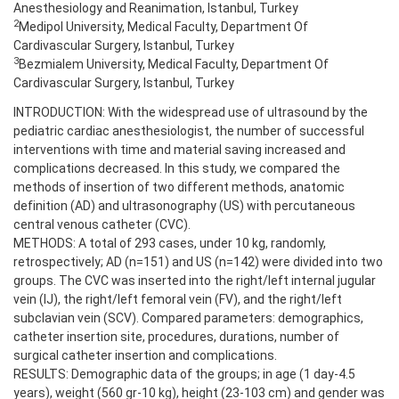
Anesthesiology and Reanimation, Istanbul, Turkey
2
Medipol University, Medical Faculty, Department Of
Cardivascular Surgery, Istanbul, Turkey
3
Bezmialem University, Medical Faculty, Department Of
Cardivascular Surgery, Istanbul, Turkey
INTRODUCTION: With the widespread use of ultrasound by the
pediatric cardiac anesthesiologist, the number of successful
interventions with time and material saving increased and
complications decreased. In this study, we compared the
methods of insertion of two different methods, anatomic
definition (AD) and ultrasonography (US) with percutaneous
central venous catheter (CVC).
METHODS: A total of 293 cases, under 10 kg, randomly,
retrospectively; AD (n=151) and US (n=142) were divided into two
groups. The CVC was inserted into the right/left internal jugular
vein (IJ), the right/left femoral vein (FV), and the right/left
subclavian vein (SCV). Compared parameters: demographics,
catheter insertion site, procedures, durations, number of
surgical catheter insertion and complications.
RESULTS: Demographic data of the groups; in age (1 day-4.5
years), weight (560 gr-10 kg), height (23-103 cm) and gender was