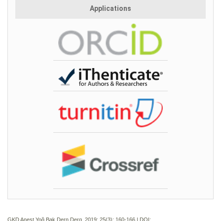
Applications
GKD Anest Yoğ Bak Dern Derg. 2019; 25(3):
160-166 | DOI: