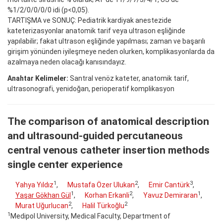
%1/2/0/0/0/0 idi (p<0,05).
TARTIŞMA ve SONUÇ: Pediatrik kardiyak anestezide
kateterizasyonlar anatomik tarif veya ultrason eşliğinde
yapılabilir; fakat ultrason eşliğinde yapılması; zaman ve başarılı
girişim yönünden iyileşmeye neden olurken, komplikasyonlarda da
azalmaya neden olacağı kanısındayız.
Anahtar Kelimeler:
Santral venöz kateter, anatomik tarif,
ultrasonografi, yenidoğan, perioperatif komplikasyon
The comparison of anatomical description
and ultrasound-guided percutaneous
central venous catheter insertion methods
single center experience
1
2
3
Yahya Yıldız
,
Mustafa Özer Ulukan
,
Emir Cantürk
,
1
2
1
Yaşar Gökhan Gül
,
Korhan Erkanli
,
Yavuz Demiraran
,
2
2
Murat Uğurlucan
,
Halil Türkoğlu
1
Medipol University, Medical Faculty, Department of