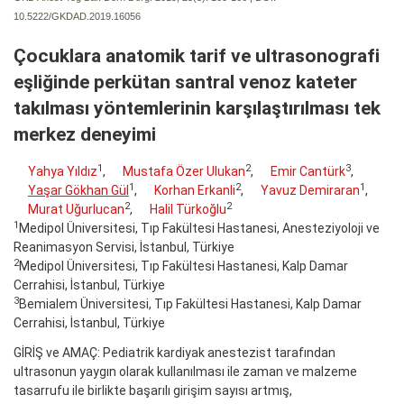
10.5222/GKDAD.2019.16056
Çocuklara anatomik tarif ve ultrasonografi
eşliğinde perkütan santral venoz kateter
takılması yöntemlerinin karşılaştırılması tek
merkez deneyimi
1
2
3
Yahya Yıldız
,
Mustafa Özer Ulukan
,
Emir Cantürk
,
1
2
1
Yaşar Gökhan Gül
,
Korhan Erkanli
,
Yavuz Demiraran
,
2
2
Murat Uğurlucan
,
Halil Türkoğlu
1
Medipol Üniversitesi, Tıp Fakültesi Hastanesi, Anesteziyoloji ve
Reanimasyon Servisi, İstanbul, Türkiye
2
Medipol Üniversitesi, Tıp Fakültesi Hastanesi, Kalp Damar
Cerrahisi, İstanbul, Türkiye
3
Bemialem Üniversitesi, Tıp Fakültesi Hastanesi, Kalp Damar
Cerrahisi, İstanbul, Türkiye
GİRİŞ ve AMAÇ: Pediatrik kardiyak anestezist tarafından
ultrasonun yaygın olarak kullanılması ile zaman ve malzeme
tasarrufu ile birlikte başarılı girişim sayısı artmış,