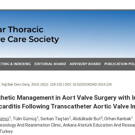
TING & INDEXING
EDITORIAL BOARD
ADVISORY BOARD
PUBLICATION POL
Yoğ Bak Dern Derg. 2014; 20(2):
129-132 | DOI:
10.5222/GKDAD.2014.129
hetic Management in Aort Valve Surgery with I
arditis Following Transcatheter Aortic Valve I
1
1
1
2
1
simci
, Tülin Gümüş
, Serkan Taştan
, Abdülkadir But
, Orhan Kanbak
siology And Reanimation Clinic, Ankara Atatürk Education And Resear
 Turkey