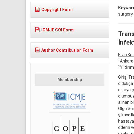
Keywor
Copyright Form
surgery
ICMJE COI Form
Trans
İnfek
Author Contribution Form
Elvin Ke
1
Ankara 
2
Yıldırı
Giriş: T
Membership
oldukça 
ortaya ç
olumsuz 
alınan b
Olgu Sun
şikayetl
hastaya 
ödemi ve
ekokardi