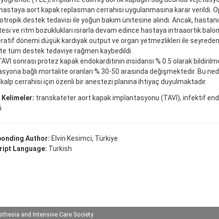
hastaya aort kapak replasman cerrahisi uygulanmasına karar verildi.
otropik destek tedavisi ile yoğun bakım ünitesine alındı. Ancak, hast
itesi ve ritm bozuklukları ısrarla devam edince hastaya intraaortik balon
atif dönemi düşük kardiyak output ve organ yetmezlikleri ile seyrede
te tüm destek tedaviye rağmen kaybedildi.
AVI sonrası protez kapak endokarditinin insidansı % 0.5 olarak bildirilm
syona bağlı mortalite oranları % 30-50 arasında değişmektedir. Bu ne
k kalp cerrahisi için özenli bir anestezi planına ihtiyaç duyulmaktadır.
 Kelimeler:
transkateter aort kapak implantasyonu (TAVI), infektif end
i
onding Author:
Elvin Kesimci, Türkiye
ipt Language:
Turkish
thesia and Intensive Care Society