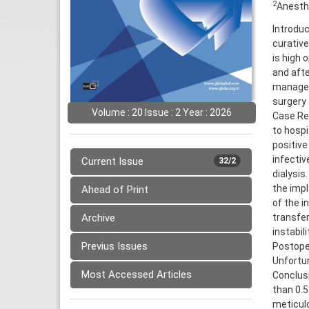
2
Anesthe
Introduc
curative
is high 
and afte
manageme
surgery 
Volume : 20 Issue : 2 Year : 2026
Case Re
to hospi
positive
infectiv
Current Issue
32/2
dialysis
the impl
Ahead of Print
of the i
Archive
transfer
instabil
Previus Issues
Postope
Unfortun
Most Accessed Articles
Conclusi
than 0.5
meticulo