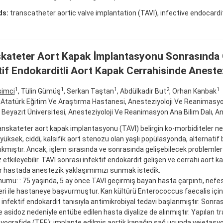
ds:
transcatheter aortic valve implantation (TAVI), infective endocardit
kateter Aort Kapak İmplantasyonu Sonrasında 
tif Endokarditli Aort Kapak Cerrahisinde Aneste
1
1
1
2
1
simci
, Tülin Gümüş
, Serkan Taştan
, Abdülkadir But
, Orhan Kanbak
Atatürk Eğitim Ve Araştırma Hastanesi, Anesteziyoloji Ve Reanimasyon
m Beyazıt Üniversitesi, Anesteziyoloji Ve Reanimasyon Ana Bilim Dalı, A
ranskateter aort kapak implantasyonu (TAVI) belirgin ko-morbiditeler ned
yüksek, ciddi, kalsifik aort stenozu olan yaşlı popülasyonda, alternatif b
ıkmıştır. Ancak, işlem sırasında ve sonrasında gelişebilecek problemler 
etkileyebilir. TAVI sonrası infektif endokardit gelişen ve cerrahi aort
ir hastada anestezik yaklaşımımızı sunmak istedik.
umu: : 75 yaşında, 5 ay önce TAVI geçirmiş bayan hasta çarpıntı, nefes 
eri ile hastaneye başvurmuştur. Kan kültürü Enterococcus faecalis için 
infektif endokardit tanısıyla antimikrobiyal tedavi başlanmıştır. Sonra
 asidoz nedeniyle entübe edilen hasta diyalize de alınmıştır. Yapılan 
yografide (TEE); implante edilmiş aortik kapağın sağ ucunda vejetas