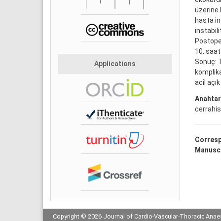
üzerine 
hasta in
instabil
Postoper
10. saat
Sonuç: T
Applications
komplika
acil açı
Anahtar
cerrahis
Corresp
Manuscr
Copyright © 2026 Journal of Cardio-Vascular-Thoracic Anaes