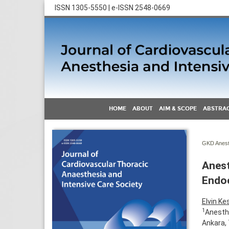
ISSN 1305-5550 | e-ISSN 2548-0669
HOME
ABOUT
AIM & SCOPE
ABSTRAC
GKD Anest 
Anest
Endoc
Elvin Ke
1
Anesthe
Ankara,