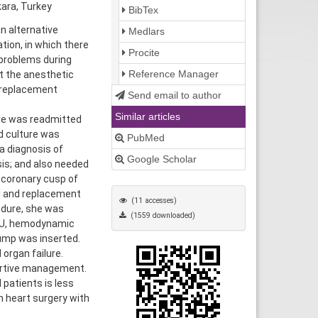
ara, Turkey
BibTex
n alternative
Medlars
ation, in which there
Procite
 problems during
Reference Manager
t the anesthetic
e replacement
Send email to author
Similar articles
re was readmitted
d culture was
PubMed
a diagnosis of
Google Scholar
is; and also needed
 coronary cusp of
al and replacement
(11 accesses)
edure, she was
(1559 downloaded)
 ICU, hemodynamic
pump was inserted.
organ failure.
portive management.
 patients is less
n heart surgery with