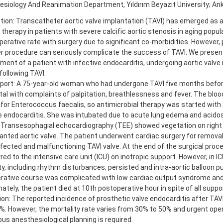
siology And Reanimation Department, Yıldırım Beyazıt University; Ank
tion: Transcatheter aortic valve implantation (TAVI) has emerged as a
 therapy in patients with severe calcific aortic stenosis in aging popul
operative rate with surgery due to significant co-morbidities. However,
r procedure can seriously complicate the success of TAVI. We presen
nt of a patient with infective endocarditis, undergoing aortic valv
following TAVI.
port: A 75-year-old woman who had undergone TAVI five months befo
tal with complaints of palpitation, breathlessness and fever. The bloo
 for Enterococcus faecalis, so antimicrobial therapy was started with 
e endocarditis. She was intubated due to acute lung edema and acidos
. Transesophagial echocardiography (TEE) showed vegetation on right
anted aortic valve. The patient underwent cardiac surgery for remov
nfected and malfunctioning TAVI valve. At the end of the surgical proc
red to the intensive care unit (ICU) on inotropic support. However, in
ity, including rhythm disturbances, persisted and intra-aortic balloon 
rative course was complicated with low cardiac output syndrome and 
ately, the patient died at 10th postoperative hour in spite of all sup
on: The reported incidence of prosthetic valve endocarditis after TAVI
%. However, the mortality rate varies from 30% to 50% and urgent ope
us anesthesiological planning is required.