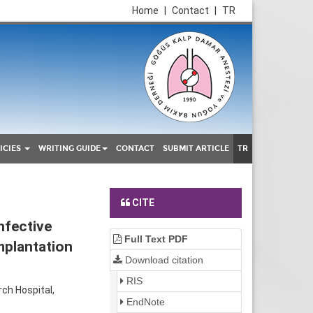
Home
|
Contact
|
TR
ICIES
WRITING GUIDE
CONTACT
SUBMIT ARTICLE
TR
CITE
nfective
Full Text PDF
mplantation
Download citation
RIS
ch Hospital,
EndNote