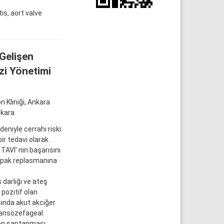
is, aort valve
Gelişen
zi Yönetimi
 Kliniği, Ankara
nkara
eniyle cerrahi riski
ir tedavi olarak
TAVI' nin başarısını
 kapak replasmanına
darlığı ve ateş
pozitif olan
sında akut akciğer
transözefageal
yon saptanması