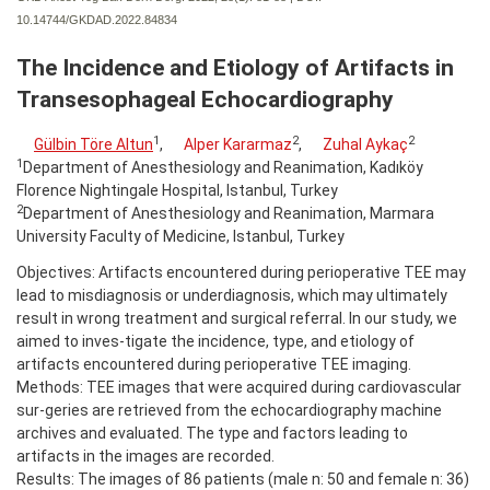
10.14744/GKDAD.2022.84834
The Incidence and Etiology of Artifacts in
Transesophageal Echocardiography
1
2
2
Gülbin Töre Altun
,
Alper Kararmaz
,
Zuhal Aykaç
1
Department of Anesthesiology and Reanimation, Kadıköy
Florence Nightingale Hospital, Istanbul, Turkey
2
Department of Anesthesiology and Reanimation, Marmara
University Faculty of Medicine, Istanbul, Turkey
Objectives: Artifacts encountered during perioperative TEE may
lead to misdiagnosis or underdiagnosis, which may ultimately
result in wrong treatment and surgical referral. In our study, we
aimed to inves-tigate the incidence, type, and etiology of
artifacts encountered during perioperative TEE imaging.
Methods: TEE images that were acquired during cardiovascular
sur-geries are retrieved from the echocardiography machine
archives and evaluated. The type and factors leading to
artifacts in the images are recorded.
Results: The images of 86 patients (male n: 50 and female n: 36)