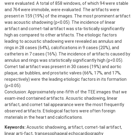
were evaluated. A total of 858 windows, of which 94 were stable
and 764 were immobile, were evaluated. The artifacts were
present in 159 (19%) of the images. The most prominent artifact
was acoustic shadowing (p<0.05). The incidence of linear
artifact and comet-tail artifact was sta-tistically significantly
high as compared to other artifacts. The etiologic factors
leading to acoustic shadowing were revealed as annulus and
rings in 28 cases (64%), calcifications in 9 cases (20%), and
catheters in 7 cases (16%). The incidence of artifacts caused by
annulus and rings was statistically significantly high (p<0.05).
Comet tail artifact was present in 30 cases (19%) and aortic
plaque, air bubbles, and prostatic valves (66%, 17%, and 17%,
respectively) were the leading etiologic factors in its formation
(p<0.05).
Conclusion: Approximately one-fifth of the TEE images that we
exam-ined contained artifacts. Acoustic shadowing, linear
artifact, and comet tail appearance were the most frequently
observed artifacts. Etiological factors were often foreign
materials in the heart and calcifications.
Keywords:
Acoustic shadowing, artifact, comet-tail artifact,
linear arti-fact, transesophageal echocardiography