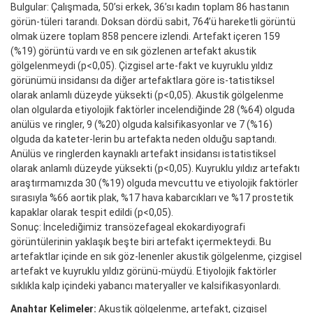
Bulgular: Çalışmada, 50’si erkek, 36’sı kadın toplam 86 hastanın
görün-tüleri tarandı. Doksan dördü sabit, 764’ü hareketli görüntü
olmak üzere toplam 858 pencere izlendi. Artefakt içeren 159
(%19) görüntü vardı ve en sık gözlenen artefakt akustik
gölgelenmeydi (p<0,05). Çizgisel arte-fakt ve kuyruklu yıldız
görünümü insidansı da diğer artefaktlara göre is-tatistiksel
olarak anlamlı düzeyde yüksekti (p<0,05). Akustik gölgelenme
olan olgularda etiyolojik faktörler incelendiğinde 28 (%64) olguda
anülüs ve ringler, 9 (%20) olguda kalsifikasyonlar ve 7 (%16)
olguda da kateter-lerin bu artefakta neden olduğu saptandı.
Anülüs ve ringlerden kaynaklı artefakt insidansı istatistiksel
olarak anlamlı düzeyde yüksekti (p<0,05). Kuyruklu yıldız artefaktı
araştırmamızda 30 (%19) olguda mevcuttu ve etiyolojik faktörler
sırasıyla %66 aortik plak, %17 hava kabarcıkları ve %17 prostetik
kapaklar olarak tespit edildi (p<0,05).
Sonuç: İncelediğimiz transözefageal ekokardiyografi
görüntülerinin yaklaşık beşte biri artefakt içermekteydi. Bu
artefaktlar içinde en sık göz-lenenler akustik gölgelenme, çizgisel
artefakt ve kuyruklu yıldız görünü-müydü. Etiyolojik faktörler
sıklıkla kalp içindeki yabancı materyaller ve kalsifikasyonlardı.
Anahtar Kelimeler:
Akustik gölgelenme, artefakt, çizgisel