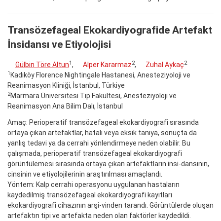
Transözefageal Ekokardiyografide Artefakt
İnsidansı ve Etiyolojisi
1
2
2
Gülbin Töre Altun
,
Alper Kararmaz
,
Zuhal Aykaç
1
Kadıköy Florence Nightingale Hastanesi, Anesteziyoloji ve
Reanimasyon Kliniği, İstanbul, Türkiye
2
Marmara Üniversitesi Tıp Fakültesi, Anesteziyoloji ve
Reanimasyon Ana Bilim Dalı, İstanbul
Amaç: Perioperatif transözefageal ekokardiyografi sırasında
ortaya çıkan artefaktlar, hatalı veya eksik tanıya, sonuçta da
yanlış tedavi ya da cerrahi yönlendirmeye neden olabilir. Bu
çalışmada, perioperatif transözefageal ekokardiyografi
görüntülemesi sırasında ortaya çıkan artefaktların insi-dansının,
cinsinin ve etiyolojilerinin araştırılması amaçlandı.
Yöntem: Kalp cerrahi operasyonu uygulanan hastaların
kaydedilmiş transözefageal ekokardiyografi kayıtları
ekokardiyografi cihazının arşi-vinden tarandı. Görüntülerde oluşan
artefaktın tipi ve artefakta neden olan faktörler kaydedildi.