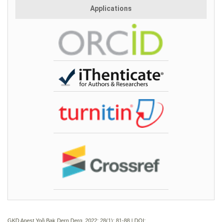
Applications
GKD Anest Yoğ Bak Dern Derg. 2022; 28(1):
81-88 | DOI: