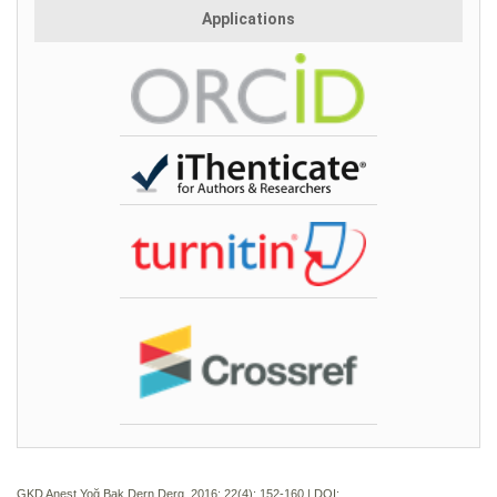
Applications
GKD Anest Yoğ Bak Dern Derg. 2016; 22(4):
152-160 | DOI: