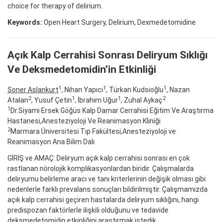
choice for therapy of delirium.
Keywords:
Open Heart Surgery, Delirium, Dexmedetomidine
Açık Kalp Cerrahisi Sonrası Deliryum Sıklığı
Ve Deksmedetomidin’in Etkinliği
1
1
1
Soner Aslankurt
, Nihan Yapıcı
, Türkan Kudsioğlu
, Nazan
2
1
1
2
Atalan
, Yusuf Çetin
, İbrahim Uğur
, Zuhal Aykaç
1
Dr.Siyami Ersek Göğüs Kalp Damar Cerrahisi Eğitim Ve Araştırma
Hastanesi,Anesteziyoloji Ve Reanimasyon Kliniği
2
Marmara Üniversitesi Tıp Fakültesi,Anesteziyoloji ve
Reanimasyon Ana Bilim Dalı
GİRİŞ ve AMAÇ: Deliryum açık kalp cerrahisi sonrası en çok
rastlanan nörolojik komplikasyonlardan biridir. Çalışmalarda
deliryumu belirleme aracı ve tanı kriterlerinin değişik olması gibi
nedenlerle farklı prevalans sonuçları bildirilmiştir. Çalışmamızda
açık kalp cerrahisi geçiren hastalarda deliryum sıklığını, hangi
predispozan faktörlerle ilişkili olduğunu ve tedavide
deksmedetomidin etkinliğini araştırmak istedik