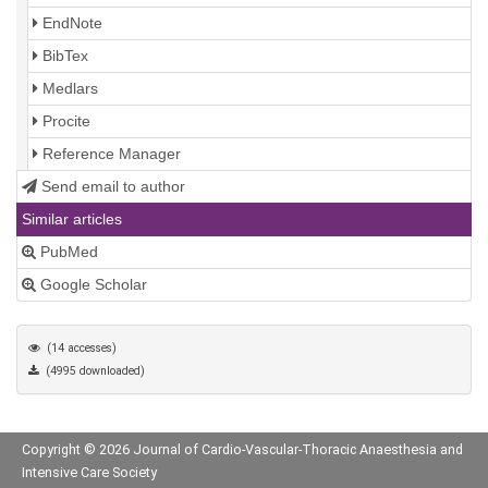
EndNote
BibTex
Medlars
Procite
Reference Manager
Send email to author
Similar articles
PubMed
Google Scholar
(14 accesses)
(4995 downloaded)
Copyright © 2026 Journal of Cardio-Vascular-Thoracic Anaesthesia and
Intensive Care Society