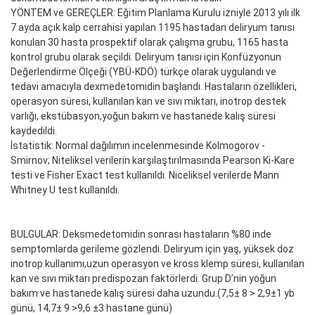
YÖNTEM ve GEREÇLER: Eğitim Planlama Kurulu izniyle 2013 yılı ilk
7 ayda açık kalp cerrahisi yapılan 1195 hastadan deliryum tanısı
konulan 30 hasta prospektif olarak çalışma grubu, 1165 hasta
kontrol grubu olarak seçildi. Deliryum tanısı için Konfüzyonun
Değerlendirme Ölçeği (YBÜ-KDÖ) türkçe olarak uygulandı ve
tedavi amacıyla dexmedetomidin başlandı. Hastaların özellikleri,
operasyon süresi, kullanılan kan ve sıvı miktarı, inotrop destek
varlığı, ekstübasyon,yoğun bakım ve hastanede kalış süresi
kaydedildi.
İstatistik: Normal dağılımın incelenmesinde Kolmogorov -
Smirnov; Niteliksel verilerin karşılaştırılmasında Pearson Ki-Kare
testi ve Fisher Exact test kullanıldı. Niceliksel verilerde Mann
Whitney U test kullanıldı.
BULGULAR: Deksmedetomidin sonrası hastaların %80 inde
semptomlarda gerileme gözlendi. Deliryum için yaş, yüksek doz
inotrop kullanımı,uzun operasyon ve kross klemp süresi, kullanılan
kan ve sıvı miktarı predispozan faktörlerdi. Grup D’nin yoğun
bakım ve hastanede kalış süresi daha uzundu.(7,5± 8 > 2,9±1 yb
günü, 14,7± 9 >9,6 ±3 hastane günü)