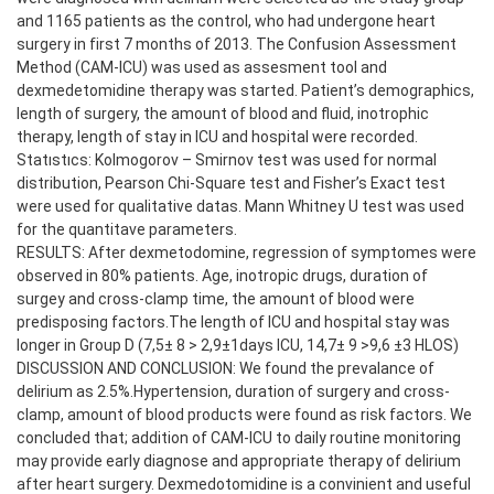
and 1165 patients as the control, who had undergone heart
surgery in first 7 months of 2013. The Confusion Assessment
Method (CAM-ICU) was used as assesment tool and
dexmedetomidine therapy was started. Patient’s demographics,
length of surgery, the amount of blood and fluid, inotrophic
therapy, length of stay in ICU and hospital were recorded.
Statıstıcs: Kolmogorov – Smirnov test was used for normal
distribution, Pearson Chi-Square test and Fisher’s Exact test
were used for qualitative datas. Mann Whitney U test was used
for the quantitave parameters.
RESULTS: After dexmetodomine, regression of symptomes were
observed in 80% patients. Age, inotropic drugs, duration of
surgey and cross-clamp time, the amount of blood were
predisposing factors.The length of ICU and hospital stay was
longer in Group D (7,5± 8 > 2,9±1days ICU, 14,7± 9 >9,6 ±3 HLOS)
DISCUSSION AND CONCLUSION: We found the prevalance of
delirium as 2.5%.Hypertension, duration of surgery and cross-
clamp, amount of blood products were found as risk factors. We
concluded that; addition of CAM-ICU to daily routine monitoring
may provide early diagnose and appropriate therapy of delirium
after heart surgery. Dexmedotomidine is a convinient and useful