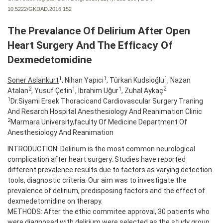
10.5222/GKDAD.2016.152
The Prevalance Of Delirium After Open
Heart Surgery And The Efficacy Of
Dexmedetomidine
1
1
1
Soner Aslankurt
, Nihan Yapıcı
, Türkan Kudsioğlu
, Nazan
2
1
1
2
Atalan
, Yusuf Çetin
, İbrahim Uğur
, Zuhal Aykaç
1
Dr.Siyami Ersek Thoracicand Cardiovascular Surgery Traning
And Resarch Hospital Anesthesiology And Reanimation Clinic
2
Marmara University,faculty Of Medicine Department Of
Anesthesiology And Reanimation
INTRODUCTION: Delirium is the most common neurological
complication after heart surgery. Studies have reported
different prevalence results due to factors as varying detection
tools, diagnostic criteria. Our aim was to investigate the
prevalence of delirium, predisposing factors and the effect of
dexmedetomidine on therapy.
METHODS: After the ethic commitee approval, 30 patients who
were diagnosed with delirium were selected as the study group