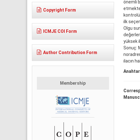
önemli 
etmekted
Copyright Form
kontrolü
ilk seçen
Olgu sun
ICMJE COI Form
değerler
yüksek i
Sonuç: M
Author Contribution Form
noradren
ilacın h
Anahtar
Membership
Corresp
Manuscr