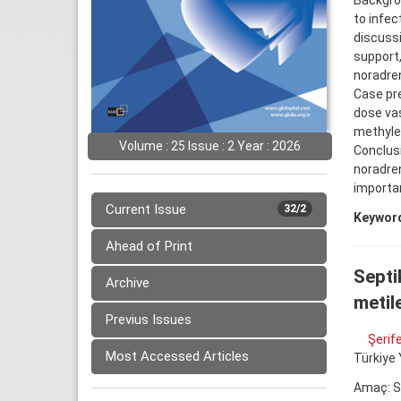
Backgrou
to infec
discussi
support,
noradren
Case pre
dose vas
methylen
Volume : 25 Issue : 2 Year : 2026
Conclusi
noradren
importan
Current Issue
32/2
Keywor
Ahead of Print
Septi
Archive
metile
Previus Issues
Şerif
Most Accessed Articles
Türkiye 
Amaç: Se