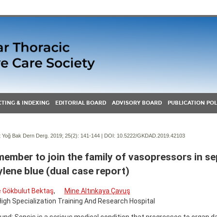
TING & INDEXING
EDITORIAL BOARD
ADVISORY BOARD
PUBLICATION POL
Yoğ Bak Dern Derg. 2019; 25(2):
141-144 | DOI:
10.5222/GKDAD.2019.42103
ember to join the family of vasopressors in se
lene blue (dual case report)
e Gökbulut Bektaş
,
Mine Altınkaya Çavuş
igh Specialization Training And Research Hospital