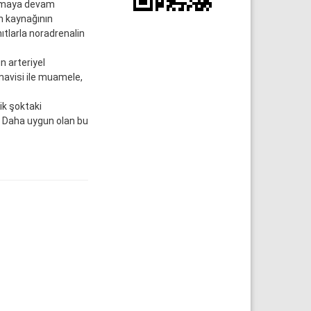
olmaya devam
n kaynağının
ıtlarla noradrenalin
n arteriyel
mavisi ile muamele,
ik şoktaki
a; Daha uygun olan bu