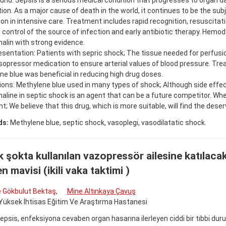
nd: Sepsis is a serious medical condition that progresses to organ 
tion. As a major cause of death in the world, it continues to be the su
on in intensive care. Treatment includes rapid recognition, resuscit
 control of the source of infection and early antibiotic therapy. Hemo
alin with strong evidence.
sentation: Patients with sepric shock; The tissue needed for perfusi
opressor medication to ensure arterial values of blood pressure. Tr
e blue was beneficial in reducing high drug doses.
ons: Methylene blue used in many types of shock; Although side effec
aline in septic shock is an agent that can be a future competitor. Whe
t; We believe that this drug, which is more suitable, will find the des
ds:
Methylene blue, septic shock, vasoplegi, vasodilatatic shock.
k şokta kullanılan vazopressör ailesine katılacak
n mavisi (ikili vaka taktimi )
e Gökbulut Bektaş
,
Mine Altınkaya Çavuş
Yüksek İhtisas Eğitim Ve Araştırma Hastanesi
psis, enfeksiyona cevaben organ hasarına ilerleyen ciddi bir tıbbi du