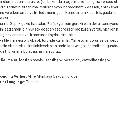
bir ölüm nedeni olarak, yoğun bakımda araştırma ve tartışma konusu 
ir. Tedavi hızlı tanıma, resüsitasyon, hemodinamik destek, enfeksiyo
nü ve erken antibiyotik tedavisini içerir. Hemodinamik destek; güçlü kan
ektir.
umu: Seprik şoklu hastalar; Perfüzyon için gerekli olan doku, tansiyonu
ini sağlamak için yüksek dozda vazopressör ilaç kullanıyordu. Metilen 
laç dozlarının azaltılmasında faydalı olmuştur.
etilen mavisi birçok şok türünde kullanılır; Yan etkiler görünse de, sept
alin ek olarak kullanılabilecek bir ajandır. Maliyet çok önemli olduğund
ak ettiği önemi bulacağına inanıyoruz.
 Kelimeler:
Metilen mavisi, septik şok, vasoplegi, vazodilatatik şok.
onding Author:
Mine Altınkaya Çavuş, Türkiye
ipt Language:
Turkish