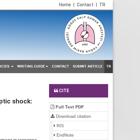
Home
|
Contact
|
TR
ICIES
WRITING GUIDE
CONTACT
SUBMIT ARTICLE
TR
CITE
ptic shock:
Full Text PDF
Download citation
RIS
EndNote