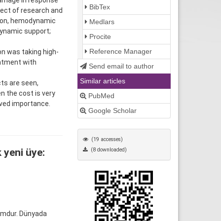
damage in response
BibTex
bject of research and
ation, hemodynamic
Medlars
dynamic support;
Procite
Reference Manager
on was taking high-
eatment with
Send email to author
Similar articles
ts are seen,
n the cost is very
PubMed
erved importance.
Google Scholar
(19 accesses)
(8 downloaded)
 yeni üye:
rumdur. Dünyada