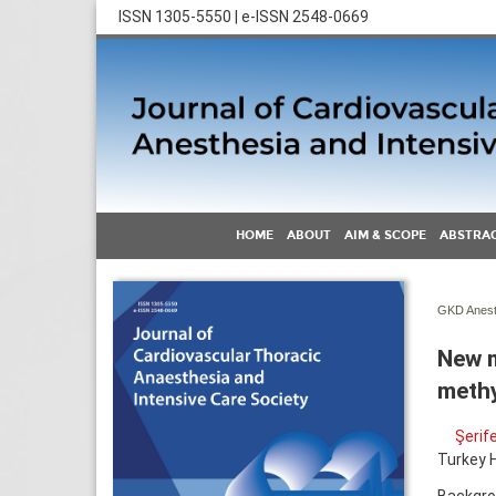
ISSN 1305-5550 | e-ISSN 2548-0669
HOME
ABOUT
AIM & SCOPE
ABSTRAC
GKD Anest 
New m
methy
Şerif
Turkey H