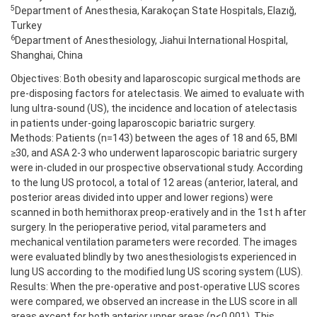
5
Department of Anesthesia, Karakoçan State Hospitals, Elazığ,
Turkey
6
Department of Anesthesiology, Jiahui International Hospital,
Shanghai, China
Objectives: Both obesity and laparoscopic surgical methods are
pre-disposing factors for atelectasis. We aimed to evaluate with
lung ultra-sound (US), the incidence and location of atelectasis
in patients under-going laparoscopic bariatric surgery.
Methods: Patients (n=143) between the ages of 18 and 65, BMI
≥30, and ASA 2-3 who underwent laparoscopic bariatric surgery
were in-cluded in our prospective observational study. According
to the lung US protocol, a total of 12 areas (anterior, lateral, and
posterior areas divided into upper and lower regions) were
scanned in both hemithorax preop-eratively and in the 1st h after
surgery. In the perioperative period, vital parameters and
mechanical ventilation parameters were recorded. The images
were evaluated blindly by two anesthesiologists experienced in
lung US according to the modified lung US scoring system (LUS).
Results: When the pre-operative and post-operative LUS scores
were compared, we observed an increase in the LUS score in all
areas except for both anterior upper areas (p<0.001). This