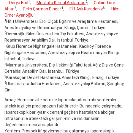
1
2
Derya Erol
,
Mustafa Kemal Arslantaş
,
Gülbin Töre
3
4
5
Altun
,
Pelin Çorman Dinçer
,
Elif Aslı Karadeniz
,
Hilmi
6
Ömer Ayanoğlu
1
Hitit Üniversitesi, Erol Olçok Eğitim ve Araştırma Hastanesi,
Anesteziyoloji ve Reanimasyon Kliniği, Çorum, Türkiye
2
Demiroğlu Bilim Üniversitesi Tıp Fakültesi, Anesteziyoloji ve
Reanimasyon Anabilim Dalı, İstanbul, Türkiye
3
Grup Florence Nightingale Hastaneleri, Kadıköy Florence
Nightingale Hastanesi, Anesteziyoloji ve Reanimasyon Kliniği,
İstanbul, Türkiye
4
Marmara Üniversitesi, Diş Hekimliği Fakültesi, Ağız Diş ve Çene
Cerrahisi Anabilim Dalı, İstanbul, Türkiye
5
Karakoçan Devlet Hastanesi, Anestezi Kliniği, Elazığ, Türkiye
6
Uluslararası Jiahui Hastanesi, Anesteziyoloji Bölümü, Şanghay,
Çin
Amaç: Hem obezite hem de laparoskopik cerrahi yöntemler
atelektazi için predispozan faktörlerdir. Bu nedenle çalışmada,
laparoskopik bari-yatrik cerrahi geçiren hastalarda akciğer
ultrasonu ile atelektazi gelişimi-nin ve insidansının
değerlendirilmesi amaçlandı.
Yöntem: Prospektif gözlemsel bu çalışmaya, laparoskopik