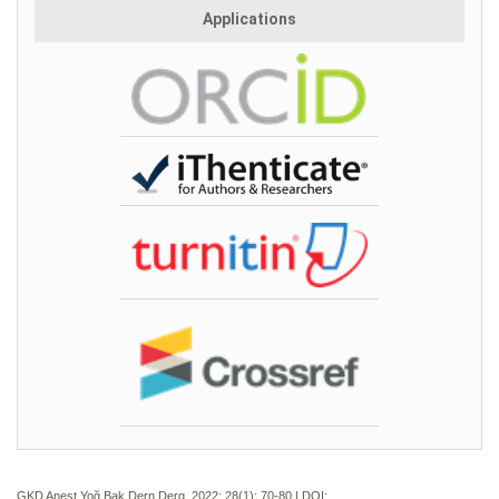
Applications
GKD Anest Yoğ Bak Dern Derg. 2022; 28(1):
70-80 | DOI: