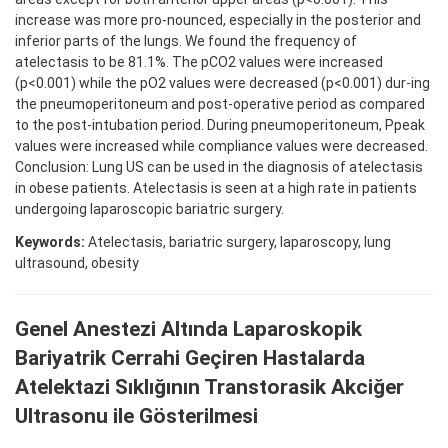
increase was more pro-nounced, especially in the posterior and
inferior parts of the lungs. We found the frequency of
atelectasis to be 81.1%. The pCO2 values were increased
(p<0.001) while the pO2 values were decreased (p<0.001) dur-ing
the pneumoperitoneum and post-operative period as compared
to the post-intubation period. During pneumoperitoneum, Ppeak
values were increased while compliance values were decreased.
Conclusion: Lung US can be used in the diagnosis of atelectasis
in obese patients. Atelectasis is seen at a high rate in patients
undergoing laparoscopic bariatric surgery.
Keywords:
Atelectasis, bariatric surgery, laparoscopy, lung
ultrasound, obesity
Genel Anestezi Altında Laparoskopik
Bariyatrik Cerrahi Geçiren Hastalarda
Atelektazi Sıklığının Transtorasik Akciğer
Ultrasonu ile Gösterilmesi