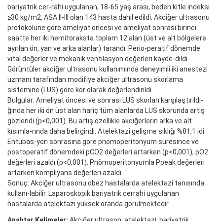
bariyatrik cer-rahi uygulanan, 18-65 yaş arası, beden kitle indeksi
≥30 kg/m2, ASA II-III olan 143 hasta dahil edildi. Akciğer ultrasonu
protokolüne göre ameliyat öncesi ve ameliyat sonrası birinci
saatte her iki hemitoraksta toplam 12 alan (üst ve alt bölgelere
ayrılan ön, yan ve arka alanlar) tarandı. Perio-peratif dönemde
vital değerler ve mekanik ventilasyon değerleri kayde-dildi.
Görüntüler akciğer ultrasonu kullanımında deneyimli iki anestezi
uzmanı tarafından modifiye akciğer ultrasonu skorlama
sistemine (LUS) göre kör olarak değerlendirildi.
Bulgular: Ameliyat öncesi ve sonrası LUS skorları karşılaştırıldı-
ğında her iki ön üst alan hariç tüm alanlarda LUS skorunda artış
gözlendi (p<0,001). Bu artış özellikle akciğerlerin arka ve alt
kısımla-rında daha belirgindi. Atelektazi gelişme sıklığı %81,1 idi.
Entübas-yon sonrasına göre pnömoperitonyum süresince ve
postoperatif dönemdeki pCO2 değerleri artarken (p<0,001), pO2
değerleri azaldı (p<0,001). Pnömoperitonyumla Ppeak değerleri
artarken kompliyans değerleri azaldı.
Sonuç: Akciğer ultrasonu obez hastalarda atelektazi tanısında
kullanı-labilir. Laparoskopik bariyatrik cerrahi uygulanan
hastalarda atelektazi yüksek oranda görülmektedir.
Anahtar Kelimeler:
Akciğer ultrason, atelektazi, bariyatrik