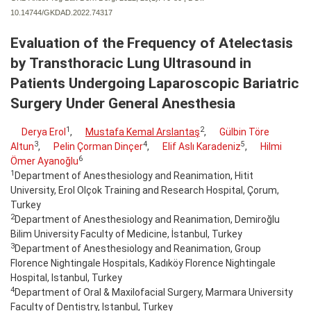
10.14744/GKDAD.2022.74317
Evaluation of the Frequency of Atelectasis
by Transthoracic Lung Ultrasound in
Patients Undergoing Laparoscopic Bariatric
Surgery Under General Anesthesia
1
2
Derya Erol
,
Mustafa Kemal Arslantaş
,
Gülbin Töre
3
4
5
Altun
,
Pelin Çorman Dinçer
,
Elif Aslı Karadeniz
,
Hilmi
6
Ömer Ayanoğlu
1
Department of Anesthesiology and Reanimation, Hitit
University, Erol Olçok Training and Research Hospital, Çorum,
Turkey
2
Department of Anesthesiology and Reanimation, Demiroğlu
Bilim University Faculty of Medicine, İstanbul, Turkey
3
Department of Anesthesiology and Reanimation, Group
Florence Nightingale Hospitals, Kadıköy Florence Nightingale
Hospital, Istanbul, Turkey
4
Department of Oral & Maxilofacial Surgery, Marmara University
Faculty of Dentistry, Istanbul, Turkey