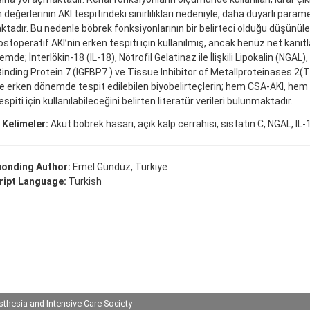
 değerlerinin AKI tespitindeki sınırlılıkları nedeniyle, daha duyarlı param
tadır. Bu nedenle böbrek fonksiyonlarının bir belirteci olduğu düşünülen,
ostoperatif AKI’nin erken tespiti için kullanılmış, ancak henüz net kanıt
de; İnterlökin-18 (IL-18), Nötrofil Gelatinaz ile İlişkili Lipokalin (NGAL),
inding Protein 7 (IGFBP7 ) ve Tissue Inhibitor of Metallproteinases 2(T
ve erken dönemde tespit edilebilen biyobelirteçlerin; hem CSA-AKI, hem
espiti için kullanılabileceğini belirten literatür verileri bulunmaktadır.
 Kelimeler:
Akut böbrek hasarı, açık kalp cerrahisi, sistatin C, NGAL, IL-
onding Author:
Emel Gündüz, Türkiye
ipt Language:
Turkish
thesia and Intensive Care Society