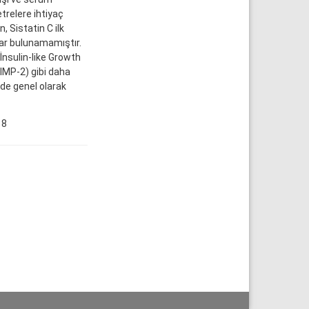
etrelere ihtiyaç
 Sistatin C ilk
lar bulunamamıştır.
 İnsulin-like Growth
IMP-2) gibi daha
 de genel olarak
18