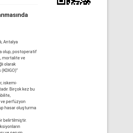
ptanmasında
ı, Antalya
da olup, postoperatif
, mortalite ve
lı olarak
s (KDIGO)”
, iskemi-
adır. Birçok kez bu
ilite,
 ve perfüzyon
nup hasar oluşturma
 belirtilmiştir.
nksiyonların
ışı ve serum