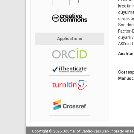
kreatinin
duyulmak
olarak p
Son dönem
Factor-B
duyarlı 
Applications
AKI’nin t
Anahtar
Corresp
Manuscr
Copyright © 2026 Journal of Cardio-Vascular-Thoracic Anaes