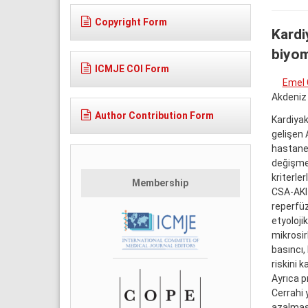
Copyright Form
Kardi
biyom
ICMJE COI Form
Emel
Akdeniz 
Author Contribution Form
Kardiyak
gelişen 
hastaned
değişmek
kriterle
Membership
CSA-AKI 
reperfüz
etyoloji
mikrosir
basıncı,
riskini 
Ayrıca pr
Cerrahi 
azalması