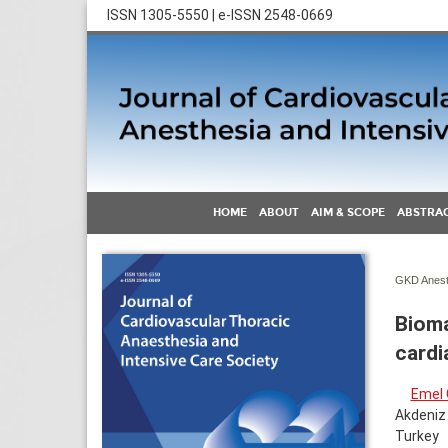
ISSN 1305-5550 | e-ISSN 2548-0669
HOME
ABOUT
AIM & SCOPE
ABSTRAC
GKD Anest 
Bioma
cardi
Emel
Akdeniz 
Turkey