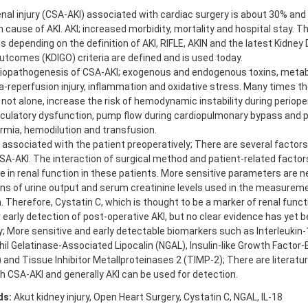
nal injury (CSA-AKI) associated with cardiac surgery is about 30% an
ause of AKI. AKI; increased morbidity, mortality and hospital stay. T
es depending on the definition of AKI, RIFLE, AKIN and the latest Kidney
utcomes (KDIGO) criteria are defined and is used today.
etiopathogenesis of CSA-AKI; exogenous and endogenous toxins, metab
-reperfusion injury, inflammation and oxidative stress. Many times th
 not alone, increase the risk of hemodynamic instability during periope
culatory dysfunction, pump flow during cardiopulmonary bypass and p
rmia, hemodilution and transfusion.
so associated with the patient preoperatively; There are several factor
CSA-AKI. The interaction of surgical method and patient-related factor
 in renal function in these patients. More sensitive parameters are 
ons of urine output and serum creatinine levels used in the measureme
. Therefore, Cystatin C, which is thought to be a marker of renal functio
 early detection of post-operative AKI, but no clear evidence has yet 
; More sensitive and early detectable biomarkers such as Interleukin-1
il Gelatinase-Associated Lipocalin (NGAL), Insulin-like Growth Factor-
 and Tissue Inhibitor Metallproteinases 2 (TIMP-2); There are literatur
h CSA-AKI and generally AKI can be used for detection.
ds:
Akut kidney injury, Open Heart Surgery, Cystatin C, NGAL, IL-18