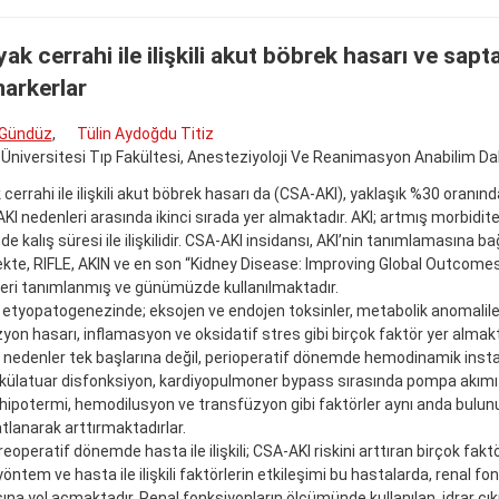
yak cerrahi ile ilişkili akut böbrek hasarı ve sa
arkerlar
 Gündüz
,
Tülin Aydoğdu Titiz
Üniversitesi Tıp Fakültesi, Anesteziyoloji Ve Reanimasyon Anabilim Dal
 cerrahi ile ilişkili akut böbrek hasarı da (CSA-AKI), yaklaşık %30 oranın
AKI nedenleri arasında ikinci sırada yer almaktadır. AKI; artmış morbidite
e kalış süresi ile ilişkilidir. CSA-AKI insidansı, AKI’nin tanımlamasına bağ
te, RIFLE, AKIN ve en son “Kidney Disease: Improving Global Outcome
rleri tanımlanmış ve günümüzde kullanılmaktadır.
etyopatogenezinde; eksojen ve endojen toksinler, metabolik anomaliler
yon hasarı, inflamasyon ve oksidatif stres gibi birçok faktör yer almakt
k nedenler tek başlarına değil, perioperatif dönemde hemodinamik instab
külatuar disfonksiyon, kardiyopulmoner bypass sırasında pompa akımı
 hipotermi, hemodilusyon ve transfüzyon gibi faktörler aynı anda bulu
katlanarak arttırmaktadırlar.
eoperatif dönemde hasta ile ilişkili; CSA-AKI riskini arttıran birçok faktör
yöntem ve hasta ile ilişkili faktörlerin etkileşimi bu hastalarda, renal fo
na yol açmaktadır. Renal fonksiyonların ölçümünde kullanılan, idrar çık