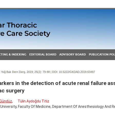
TING & INDEXING
EDITORIAL BOARD
ADVISORY BOARD
PUBLICATION POL
Yoğ Bak Dern Derg. 2019; 25(2):
79-88 | DOI:
10.5222/GKDAD.2019.63497
rkers in the detection of acute renal failure as
ac surgery
 Gündüz
,
Tülin Aydoğdu Titiz
University, Faculty Of Medicine, Department Of Anesthesiology And R