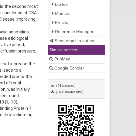
BibTex
d is the second most
he incidence of CSA-
Medlars
 Disease: Improving
Procite
Reference Manager
olic anomalies,
ese etiological
Send email to author
rative period,
Similar articles
erfusion pressure,
PubMed
s that increase the
Google Scholar
s leads to a
needed due to the
nt of renal
(24 accesses)
n, was initially
(1606 downloaded)
been found.
8 (IL-18),
Binding Protein 7
e data indicating