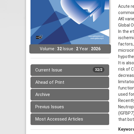
Acute re
common c
AKI vari
Global O
In the 
ischemia
factors,
Volume :
32
Issue :
2
Year :
2026
microcir
hypothe
It is al
risk of 
Current Issue
32/2
decrease
limitati
Ahead of Print
function
Archive
used for
Recently
Previus Issues
Neutroph
(IGFBP7)
Most Accessed Articles
that bot
Keywor