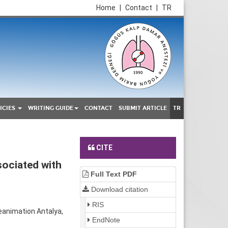
Home
|
Contact
|
TR
ICIES
WRITING GUIDE
CONTACT
SUBMIT ARTICLE
TR
CITE
sociated with
Full Text PDF
Download citation
RIS
eanimation Antalya,
EndNote