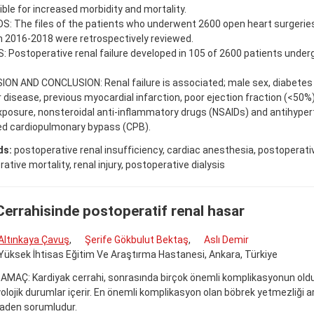
ble for increased morbidity and mortality.
 The files of the patients who underwent 2600 open heart surgeries 
 2016-2018 were retrospectively reviewed.
 Postoperative renal failure developed in 105 of 2600 patients under
ON AND CONCLUSION: Renal failure is associated; male sex, diabetes 
 disease, previous myocardial infarction, poor ejection fraction (<50%
posure, nonsteroidal anti-inflammatory drugs (NSAIDs) and antihyper
ed cardiopulmonary bypass (CPB).
ds:
postoperative renal insufficiency, cardiac anesthesia, postoperativ
ative mortality, renal injury, postoperative dialysis
Cerrahisinde postoperatif renal hasar
Altınkaya Çavuş
,
Şerife Gökbulut Bektaş
,
Aslı Demir
Yüksek İhtisas Eğitim Ve Araştırma Hastanesi, Ankara, Türkiye
 AMAÇ: Kardiyak cerrahi, sonrasında birçok önemli komplikasyonun ol
olojik durumlar içerir. En önemli komplikasyon olan böbrek yetmezliği 
taden sorumludur.