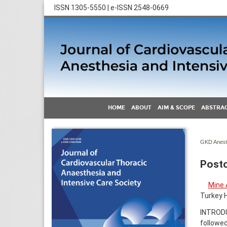
ISSN 1305-5550 | e-ISSN 2548-0669
HOME
ABOUT
AIM & SCOPE
ABSTRAC
GKD Anest 
Posto
Mine 
Turkey H
INTRODU
followed