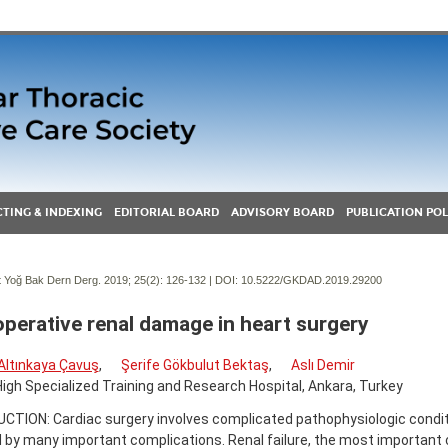
TING & INDEXING
EDITORIAL BOARD
ADVISORY BOARD
PUBLICATION POL
Yoğ Bak Dern Derg. 2019; 25(2):
126-132 | DOI:
10.5222/GKDAD.2019.29200
perative renal damage in heart surgery
Altınkaya Çavuş
,
Şerife Gökbulut Bektaş
,
Aslı Demir
igh Specialized Training and Research Hospital, Ankara, Turkey
CTION: Cardiac surgery involves complicated pathophysiologic condit
 by many important complications. Renal failure, the most important c