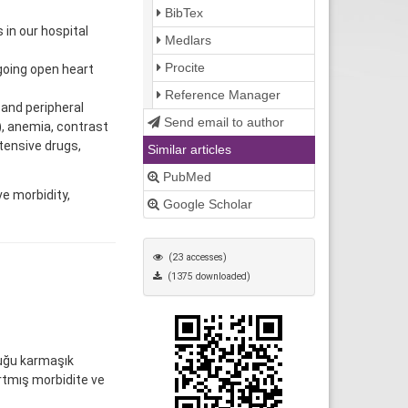
BibTex
in our hospital
Medlars
Procite
going open heart
Reference Manager
and peripheral
Send email to author
), anemia, contrast
tensive drugs,
Similar articles
PubMed
e morbidity,
Google Scholar
(23 accesses)
(1375 downloaded)
duğu karmaşık
artmış morbidite ve