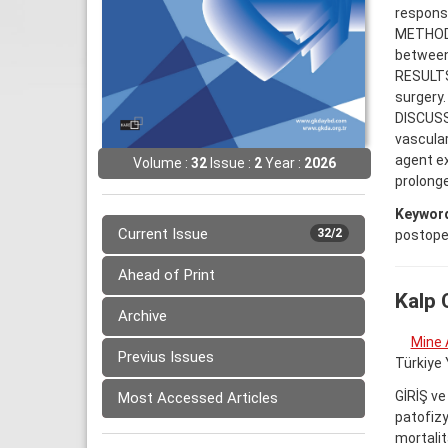
responsi
METHODS:
between
RESULTS:
surgery.
DISCUSSI
vascular
agent ex
Volume :
32
Issue :
2
Year :
2026
prolong
Keywor
Current Issue
32/2
postoper
Ahead of Print
Kalp 
Archive
Mine 
Previus Issues
Türkiye 
GİRİŞ ve
Most Accessed Articles
patofizy
mortali