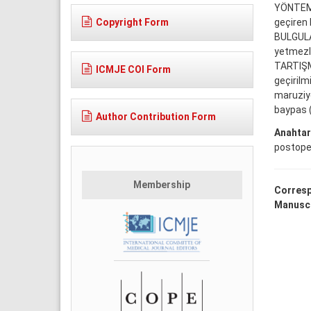
YÖNTEM v
Copyright Form
geçiren 
BULGULAR
yetmezli
TARTIŞMA
ICMJE COI Form
geçirilm
maruziye
baypas (K
Author Contribution Form
Anahtar
postoper
Membership
Corresp
Manuscr