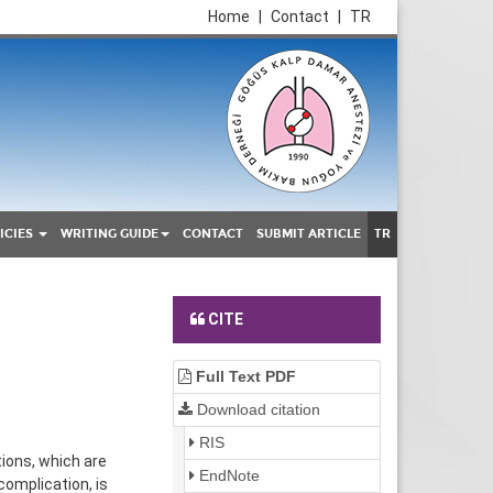
Home
|
Contact
|
TR
ICIES
WRITING GUIDE
CONTACT
SUBMIT ARTICLE
TR
CITE
Full Text PDF
Download citation
RIS
ions, which are
EndNote
omplication, is