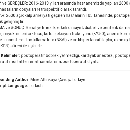
e GEREÇLER: 2016-2018 yılları arasında hastanemizde yapılan 2600 aç
hastaların dosyaları retrospektif olarak tarandı.
: 2600 açık kalp ameliyatı geçiren hastaların 105 tanesinde, postoper
k gelişmiştir.
 ve SONUÇ: Renal yetmezlik; erkek cinsiyet, diabet ve periferik damar
iş miyokard enfarktüsü, kötü ejeksiyon fraksiyonu (<%50), anemi, kon
ti, nonsteroid antiiflamatuar (NSAİ) ve antihipertansif ilaçlar, uzamı
PB) süresi ile ilişkilidir.
 Kelimeler:
postoperatif böbrek yetmezliği, kardiyak anestezi, postope
atif mortalite, renal hasarlanma, postoperatif diyaliz
onding Author:
Mine Altınkaya Çavuş, Türkiye
ipt Language:
Turkish