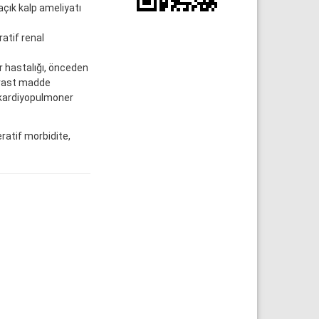
ık kalp ameliyatı
atif renal
 hastalığı, önceden
trast madde
ş kardiyopulmoner
ratif morbidite,