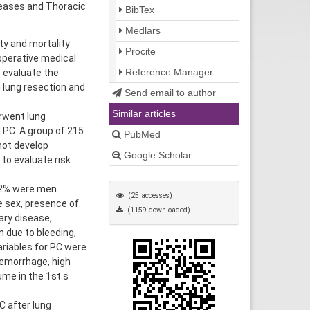
seases and Thoracic
BibTex
Medlars
ty and mortality
Procite
-operative medical
Reference Manager
o evaluate the
 lung resection and
Send email to author
Similar articles
rwent lung
 PC. A group of 215
PubMed
not develop
Google Scholar
to evaluate risk
 82% were men
(25 accesses)
e sex, presence of
(1159 downloaded)
ary disease,
 due to bleeding,
ariables for PC were
hemorrhage, high
me in the 1st s
C after lung