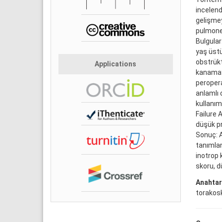
incelend
gelişmey
pulmoner
Bulgular
yaş üstü
obstrükt
Applications
kanamaya
peropera
anlamlı 
kullanım
Failure 
düşük pr
Sonuç: A
tanımlan
inotrop 
skoru, d
Anahtar
torakosk