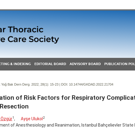
TING & INDEXING
EDITORIAL BOARD
ADVISORY BOARD
PUBLICATION POL
Yoğ Bak Dern Derg. 2022; 28(1):
15-23 | DOI:
10.14744/GKDAD.2022.21704
ation of Risk Factors for Respiratory Complica
Resection
1
2
 Özgür
,
Ayşe Ulukol
ent of Anesthesiology and Reanimation, Istanbul Bahçelievler State H