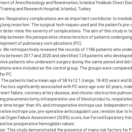
ment of Anesthesiology and Reanimation, Istanbul Yedikule Chest Di
Training and Research Hospital, Istanbul, Turkey
es: Respiratory complications are an important contributor to morbidi
g lung resection. The surgical tech-niques used and the patient’s pre
n deter-mine the severity of complications. The aim of this study is t
ship between the perioperative characteristics of patients undergoing
elopment of pulmonary com-plications (PC).
: We retrospectively reviewed the records of 1186 patients who unde
ons between 2017 and 2020 and identified 124 patients who developed
tive patients who underwent surgery during the same period and did 
tions were included as the control group. The groups were compared 
for PC.
: The patients had a mean age of 58.9±12.1 (range, 18-83) years and
 Factors significantly associated with PC were age over 65 years, mal
heart failure, coronary artery disease, and chronic obstructive pulmon
ng pneumonectomy, intraoperative use of blood products, reoperation
e time longer than 4 h, and intraoperative inotrope use. Independent v
rative inotrope use, pre-operative anticoagulant use, revision due to 
al Organ Failure Assessment (SOFA) score, low Forced Expiratory Volu
and low preoperative hemoglobin values.
on: This study demonstrated the presence of many risk factors for P