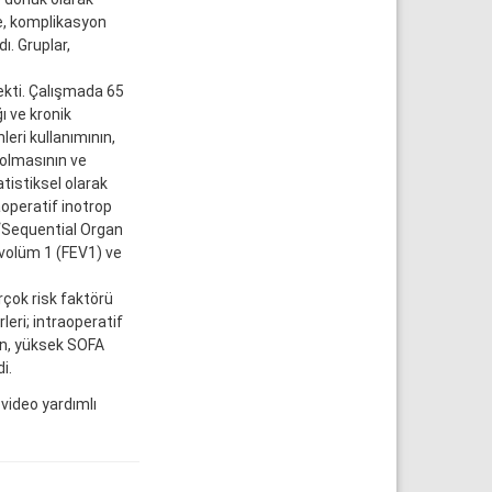
e, komplikasyon
ı. Gruplar,
kekti. Çalışmada 65
ı ve kronik
leri kullanımının,
olmasının ve
tistiksel olarak
operatif inotrop
 “Sequential Organ
 volüm 1 (FEV1) ve
çok risk faktörü
eri; intraoperatif
on, yüksek SOFA
i.
video yardımlı