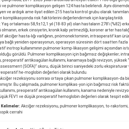
i ve pulmoner komplikasyon gelişen 124 hasta belirlendi. Aynı dönemd
en ve ardışık ame-liyat edilen 215 hasta kontrol grubu olarak tanımland
 komplikasyonda risk faktörlerini değerlendirmek için karşılaştırıldı.
: Yaş ortalaması 58,9±12,1 yıl (18-83 yıl) olan hastaların 278’i (%82) er
 olmanın, erkek cinsiyetin, kronik kalp yetmezliği, koroner arter hastalığ
if akciğer hasta-lığı varlığının, pnömonektominin, intraoperatif kan ürün
 bağlı yeniden operasyonun, operasyon süresinin dört saatten fazla 
tif inotrop kullanımının pulmoner komp-likasyon gelişimi açısından ista
olduğu görüldü. Pulmoner komplikasyon için bağımsız değişkenler; intra
ı, preoperatif antikoagülan kullanımı, kanamaya bağlı revizyon, yüksek
Assessment (SOFA)” skoru, düşük birinci saniyedeki zorlu ekspiratuvar
eoperatif he-moglobin değerleri olarak bulundu.
kciğer rezeksiyonu sonrası ortaya çıkan pulmoner komplikasyon-da bir
mıştır. Bu çalışmada, pulmoner komplikas-yon için bağımsız risk faktörl
kullanımı, preoperatif antikoagülan kullanımı, kanama nedeniyle revizy
üşük FEV1 ve düşük preoperatif hemoglobin değerleri olarak tespit edild
 Kelimeler:
Akciğer rezeksiyonu, pulmoner komplikasyon, to-rakotomi, 
opik cerrahi