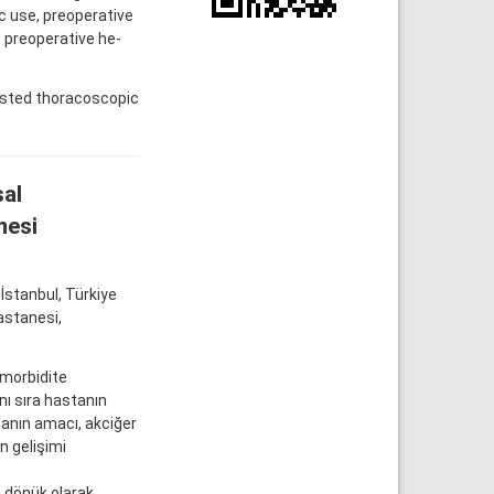
ic use, preoperative
w preoperative he-
isted thoracoscopic
al
mesi
İstanbul, Türkiye
astanesi,
 morbidite
nı sıra hastanın
manın amacı, akciğer
n gelişimi
e dönük olarak