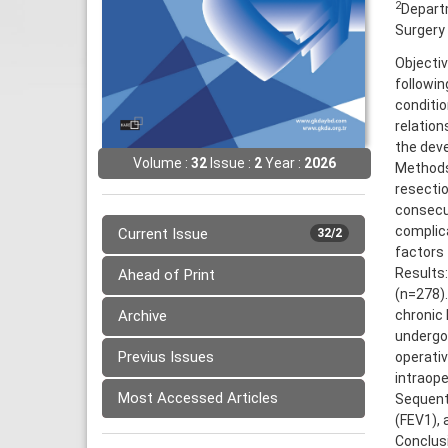
2
Depart
Surgery 
Objectiv
followin
conditio
relation
the dev
Volume :
32
Issue :
2
Year :
2026
Methods
resecti
consecu
complica
Current Issue
32/2
factors 
Results
Ahead of Print
(n=278).
Archive
chronic 
undergoi
Previus Issues
operativ
intraope
Most Accessed Articles
Sequenti
(FEV1), 
Conclusi