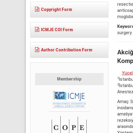
resectio
Copyright Form
anticoag
moglobi
Keywor
ICMJE COI Form
surgery
Author Contribution Form
Akciğ
Kompl
Yücel
1
Membership
İstanbu
2
İstanbu
Anestezi
Amaç: So
insidans
ameliyat
rezeksiy
arasındak
Yöntem: 