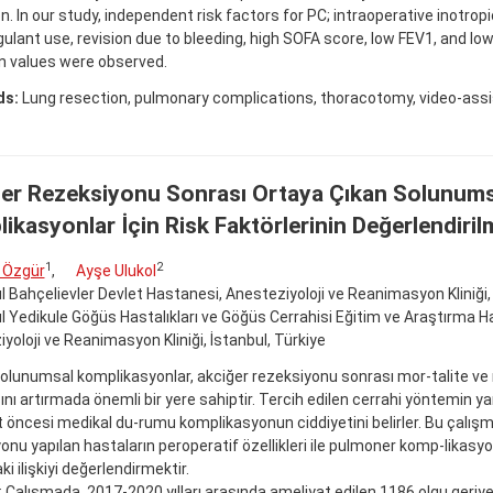
n. In our study, independent risk factors for PC; intraoperative inotrop
ulant use, revision due to bleeding, high SOFA score, low FEV1, and lo
n values were observed.
ds:
Lung resection, pulmonary complications, thoracotomy, video-ass
er Rezeksiyonu Sonrası Ortaya Çıkan Solunums
ikasyonlar İçin Risk Faktörlerinin Değerlendiril
1
2
 Özgür
,
Ayşe Ulukol
l Bahçelievler Devlet Hastanesi, Anesteziyoloji ve Reanimasyon Kliniği, 
l Yedikule Göğüs Hastalıkları ve Göğüs Cerrahisi Eğitim ve Araştırma H
yoloji ve Reanimasyon Kliniği, İstanbul, Türkiye
lunumsal komplikasyonlar, akciğer rezeksiyonu sonrası mor-talite ve
ını artırmada önemli bir yere sahiptir. Tercih edilen cerrahi yöntemin ya
 öncesi medikal du-rumu komplikasyonun ciddiyetini belirler. Bu çalış
onu yapılan hastaların peroperatif özellikleri ile pulmoner komp-likasyo
i ilişkiyi değerlendirmektir.
Çalışmada, 2017-2020 yılları arasında ameliyat edilen 1186 olgu geriy