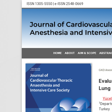
ISSN 1305-5550 | e-ISSN 2548-0669
HOME
ABOUT
AIM & SCOPE
ABSTRAC
GKD Anest 
Evalu
Lung 
Yücel
1
Departm
Turkey