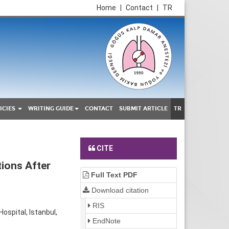
Home
|
Contact
|
TR
ICIES
WRITING GUIDE
CONTACT
SUBMIT ARTICLE
TR
CITE
tions After
Full Text PDF
Download citation
RIS
ospital, Istanbul,
EndNote