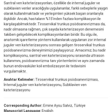
Santral ven kateterizasyonları, özellikle de internal juguler ve
subklavien venler aracılığıyla uygulananlar, farklı sebeplerle yaygın
olarak kullanılmaktadır ve yerleşimleri yüksek başarı oranlarıyla
ilişkilidir. Ancak; hastaların %15’inden fazlası komplikasyon ile
karşılaşabilmektedir. Tiroservikal trunkus psödoanevrizması da,
nadir olmasına rağmen, çok sayıda kateterizasyon denemesini
takiben gelişebilecek komplikasyonlardan biridir. Bu olgu ile,
anatomik işaretleme yöntemi kullanılarak uygulanan zor internal
juguler ven kateterizasyonu sonrası gelişen tiroservikal trunkus
psödoanevrizma deneyimimizi paylaşıyoruz. Amacımız; bu nadir
komplikasyonu, santral ven kateterizasyonu sırasında ultrason
kullanımını, psödoanevrizma tanı yöntemlerini ve aynı zamanda
bunun endovasküler koil embolizasyon ile tedavisini
vurgulamaktır.
Anahtar Kelimeler:
Tiroservikal trunkus psödoanevrizması,
İnternal juguler ven kateterizasyonu, Subklavien ven
kateterizasyonu
Corresponding Author:
Emine Aysu Salviz, Türkiye
Manuscript Language:
English