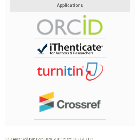
Applications
GKD Anest Yoğ Bak Dern Derg. 2015; 21(2):
116-120 | DOI: