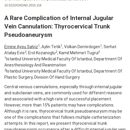
10.5222/GKDAD.2015.116
A Rare Complication of Internal Jugular
Vein Cannulation: Thyrocervical Trunk
Pseudoaneurysm
1
1
1
Emine Aysu Salviz
, Aylin Tetik
, Volkan Demirdogen
, Serhat
2
2
1
Atalay Evis
, Erol Kozanoglu
, Kamil Mehmet Tugrul
1
Istanbul University Medical Faculty Of Istanbul, Department Of
Anesthesiology And Reanimation
2
Istanbul University Medical Faculty Of Istanbul, Department Of
Plastic Surgery, Division Of Hand Surgery
Central venous cannulations, especially through internal jugular
and subclavian veins, are commonly used for different reasons
and associated with a high rate of successful placement.
However, more than 15% patients may have complications.
Although it is rare, thyrocervical trunk pseudoaneurysm may be
one of the complications that follows multiple catheterization
attempts. In this report, we present thyrocervical trunk
pseudoaneurysm occurrence after a difficult internal jugular vein