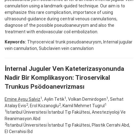
cannulation using a landmark-guided technique. Our aim is to
emphasize this rare complication, importance of using
ultrasound-guidance during central venous cannulations,
diagnose of the possible pseudoaneurysm and also the
treatment with endovascular coil embolization.
Keywords:
Thyrocervical trunk pseudoaneurysm, Internal jugular
vein cannulation, Subclavien vein cannulation
İnternal Juguler Ven Kateterizasyonunda
Nadir Bir Komplikasyon: Tiroservikal
Trunkus Psödoanevrizması
1
1
1
Emine Aysu Salviz
, Aylin Tetik
, Volkan Demirdogen
, Serhat
2
2
1
Atalay Evis
, Erol Kozanoglu
, Kamil Mehmet Tugrul
1
İstanbul Üniversitesi İstanbul Tıp Fakültesi, Anesteziyoloji Ve
Reanimasyon Abd
2
İstanbul Üniversitesi İstanbul Tıp Fakültesi, Plastik Cerrahi Abd,
El Cerrahisi Bd