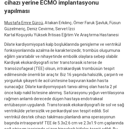
cihazı yerine ECMO implantasyonu
yapılması
Mustafa Emre Gürcü
, Atakan Erkılınç, Ömer Faruk Şavluk, Füsun
Güzelmeriç, Deniz Cevirme, Servet İzci
Kartal Koşuyolu Yüksek İhtisas Eğitim Ve Araştırma Hastanesi
Dilate kardiyomiyopati kalp boşluklarında genişleme ve ventrikül
fonksiyonlarında azalma ile karakterizedir, trombüs oluşumuna
eğilim yaratabilir ve nihayetinde embolik olaylara sebep olabilir.
Kardiyak ekokardiyografi ister transtorasik isterse de
transözofageal (TEE) olsun, intrakardiyak trombüsün tespit
edilmesinde önemli bir araçtır. Biz 16 yaşında halsizlik, çarpıntı ve
yorgunluk şikayeti ile acil ünitesine başvuran kadın hasta
sunacağız. Dilate kardiyomiyopati tanısı almış olan hasta 2 yıl
önce kalp nakil listesine alınmış. Satürasyonu yoğun ventilasyona
rağmen anlamlı derecede düşen hastaya endotrakeal
entübasyon uygulandı. Transtorasik ekokardiyografi ile sol ve sağ
ventrikülde yetersizlik ve perikardiyal sıvı tespit edildi. Sol
ventrikül destek cihazı takılması planlandı ama operasyonun
başında intraoperatif TEE ile 5.3x2.6 cm ve 2.3x1.9 cm çaplarında