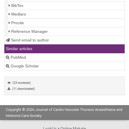
BibTex
Medlars
Procite
Reference Manager
Send email to author
Similar articles
PubMed
Google Scholar
(23 accesses)
(11 downloaded)
Copyright © 2026 Journal of Cardio-Vascular-Thoracic Anaesthesia and
Intensive Care Society
LookUs
Online Makale