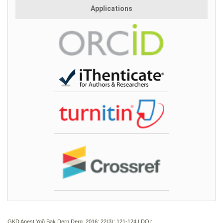
Applications
GKD Anest Yoğ Bak Dern Derg. 2016; 22(3):
121-124 | DOI: