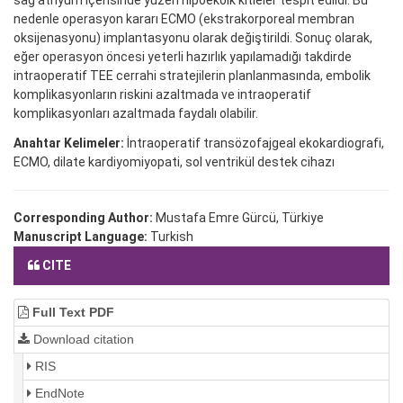
sağ atriyum içerisinde yüzen hipoekoik kitleler tespit edildi. Bu
nedenle operasyon kararı ECMO (ekstrakorporeal membran
oksijenasyonu) implantasyonu olarak değiştirildi. Sonuç olarak,
eğer operasyon öncesi yeterli hazırlık yapılamadığı takdirde
intraoperatif TEE cerrahi stratejilerin planlanmasında, embolik
komplikasyonların riskini azaltmada ve intraoperatif
komplikasyonları azaltmada faydalı olabilir.
Anahtar Kelimeler:
İntraoperatif transözofajgeal ekokardiografi,
ECMO, dilate kardiyomiyopati, sol ventrikül destek cihazı
Corresponding Author:
Mustafa Emre Gürcü, Türkiye
Manuscript Language:
Turkish
CITE
Full Text PDF
Download citation
RIS
EndNote