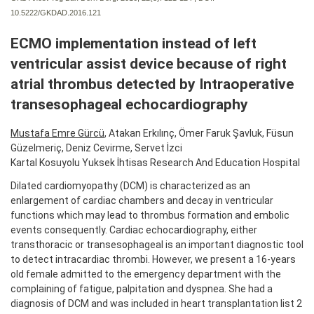
10.5222/GKDAD.2016.121
ECMO implementation instead of left
ventricular assist device because of right
atrial thrombus detected by Intraoperative
transesophageal echocardiography
Mustafa Emre Gürcü
, Atakan Erkılınç, Ömer Faruk Şavluk, Füsun
Güzelmeriç, Deniz Cevirme, Servet İzci
Kartal Kosuyolu Yuksek İhtisas Research And Education Hospital
Dilated cardiomyopathy (DCM) is characterized as an
enlargement of cardiac chambers and decay in ventricular
functions which may lead to thrombus formation and embolic
events consequently. Cardiac echocardiography, either
transthoracic or transesophageal is an important diagnostic tool
to detect intracardiac thrombi. However, we present a 16-years
old female admitted to the emergency department with the
complaining of fatigue, palpitation and dyspnea. She had a
diagnosis of DCM and was included in heart transplantation list 2