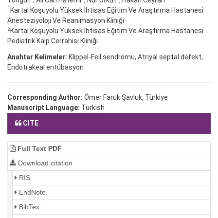
Tongut
, Ali Can Hatemi
, Nur Ürküt
, Hakan Ceyran
1
Kartal Koşuyolu Yüksek İhtisas Eğitim Ve Araştırma Hastanesi
Anesteziyoloji Ve Reanimasyon Kliniği
2
Kartal Koşuyolu Yüksek İhtisas Eğitim Ve Araştırma Hastanesi
Pediatrik Kalp Cerrahisi Kliniği
Anahtar Kelimeler:
Klippel-Feil sendromu, Atriyal septal defekt,
Endotrakeal entübasyon
Corresponding Author:
Ömer Faruk Şavluk, Türkiye
Manuscript Language:
Turkish
CITE
Full Text PDF
Download citation
RIS
EndNote
BibTex