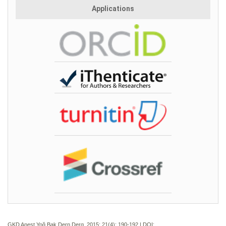
Applications
GKD Anest Yoğ Bak Dern Derg. 2015; 21(4):
190-192 | DOI: