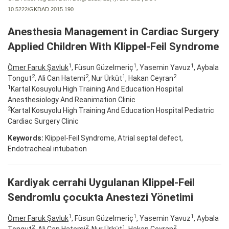
10.5222/GKDAD.2015.190
Anesthesia Management in Cardiac Surgery
Applied Children With Klippel-Feil Syndrome
1
1
1
Ömer Faruk Şavluk
, Füsun Güzelmeriç
, Yasemin Yavuz
, Aybala
2
2
1
2
Tongut
, Ali Can Hatemi
, Nur Ürküt
, Hakan Ceyran
1
Kartal Kosuyolu High Training And Education Hospital
Anesthesiology And Reanimation Clinic
2
Kartal Kosuyolu High Training And Education Hospital Pediatric
Cardiac Surgery Clinic
Keywords:
Klippel-Feil Syndrome, Atrial septal defect,
Endotracheal intubation
Kardiyak cerrahi Uygulanan Klippel-Feil
Sendromlu çocukta Anestezi Yönetimi
1
1
1
Ömer Faruk Şavluk
, Füsun Güzelmeriç
, Yasemin Yavuz
, Aybala
2
2
1
2