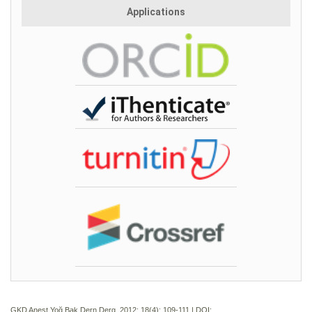
Applications
GKD Anest Yoğ Bak Dern Derg. 2012; 18(4):
109-111 | DOI: