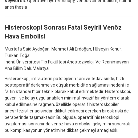
Keywords:
Operative hysteroscopy, venous air embolism, spinal
anesthesia
Histeroskopi Sonrası Fatal Seyirli Venöz
Hava Embolisi
Mustafa Said Aydoğan
, Mehmet Ali Erdoğan, Hüseyin Konur,
Türkan Toğal
İnönü Üniversitesi Tıp Fakültesi Anesteziyoloji Ve Reanimasyon
Ana Bilim Dalı, Malatya
Histeroskopi, intrauterin patolojilerin tanı ve tedavisinde; hızlı
postoperatif derlenme ve düşük morbidite sağlaması nedeni ile
“altın standart” bir teknik olarak kabul edilmektedir. Histeroskopi,
güvenli ve kolay uygulanabilen minimal invazif bir yöntem olarak
kabul edilmesine rağmen, özellikle operatif histeroskopiler
anes¬tezistler açısından dikkat edilmesi gereken birçok riski de
beraberinde taşımaktadır. Bu olguda, operatif histeroskopi
uygulaması sonrasında venöz hava embolisi gelişimini suna¬rak
bu komplikasyonun yönetimine dikkat çekmeyi amaçladık.