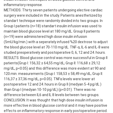
inflammatory response.
METHODS: Thirty seven patients undergoing elective cardiac
surgery were included in the study. Patients anesthetized by
standart technique were randomly divided into two groups. In
Group I patients (n=18) standart insulin infusion was used to
maintain blood glucose level at 180 mg/dL. Group II patients
(n=19) were administered high dose insulin infusion
(5mU/kg/min.) with a seperately infused %20 dextrose to adjust
the blood glucose level at 70-110 mg/dL. TNF-α, IL-6 and IL-8 were
studied preoperatively and postoperative 0, 6, 12 and 24. hours.
RESULTS: Blood glucose control was more successful in Group II
patients(Grup I: 156,32 ± 64,55 mg/dL; Grup II: 116,68 ± 29,12
mg/dL, p<0.05) and this difference was more evident at 90 and
120.min. measurements (Grup I: 158,53 ± 58,49 mg/dL; Grup II:
116,37 ± 37,36 mg/dL, p<0.05). TNFα levels were lower at
postoperative 12 and 24. hours in Grup II (medyan 5-4 pg/dL )
than Grup I (medyan 10-10 pg/dL) (p<0.01). There was no
difference between IL6 and IL 8 levels between two groups.
CONCLUSION: It was thought that high dose insulin infusion is
more effective in blood glucose control and it may have positive
effects on inflammatory response in early postoperative period.