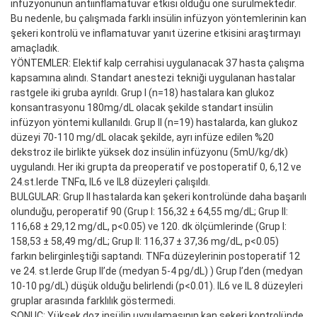
infüzyonunun antiinflamatuvar etkisi olduğu öne sürülmektedir.
Bu nedenle, bu çalışmada farklı insülin infüzyon yöntemlerinin kan
şekeri kontrolü ve inflamatuvar yanıt üzerine etkisini araştırmayı
amaçladık.
YÖNTEMLER: Elektif kalp cerrahisi uygulanacak 37 hasta çalışma
kapsamına alındı. Standart anestezi tekniği uygulanan hastalar
rastgele iki gruba ayrıldı. Grup I (n=18) hastalara kan glukoz
konsantrasyonu 180mg/dL olacak şekilde standart insülin
infüzyon yöntemi kullanıldı. Grup II (n=19) hastalarda, kan glukoz
düzeyi 70-110 mg/dL olacak şekilde, ayrı infüze edilen %20
dekstroz ile birlikte yüksek doz insülin infüzyonu (5mU/kg/dk)
uygulandı. Her iki grupta da preoperatif ve postoperatif 0, 6,12 ve
24.st.lerde TNFα, IL6 ve IL8 düzeyleri çalışıldı.
BULGULAR: Grup II hastalarda kan şekeri kontrolünde daha başarılı
olunduğu, peroperatif 90 (Grup I: 156,32 ± 64,55 mg/dL; Grup II:
116,68 ± 29,12 mg/dL, p<0.05) ve 120. dk ölçümlerinde (Grup I:
158,53 ± 58,49 mg/dL; Grup II: 116,37 ± 37,36 mg/dL, p<0.05)
farkın belirginleştiği saptandı. TNFα düzeylerinin postoperatif 12
ve 24. st.lerde Grup II’de (medyan 5-4 pg/dL) ) Grup I’den (medyan
10-10 pg/dL) düşük olduğu belirlendi (p<0.01). IL6 ve IL 8 düzeyleri
gruplar arasında farklılık göstermedi.
SONUÇ: Yüksek doz insülin uygulamasının kan şekeri kontrolünde