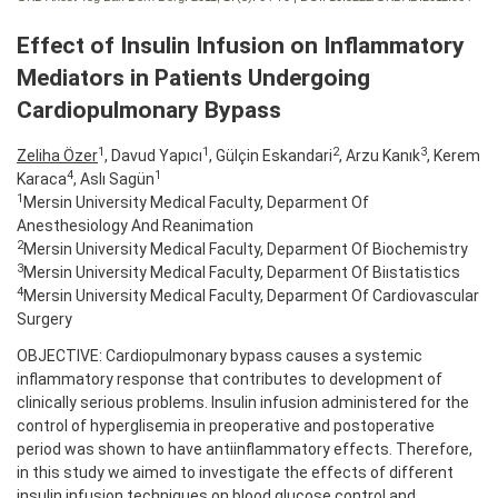
Effect of Insulin Infusion on Inflammatory
Mediators in Patients Undergoing
Cardiopulmonary Bypass
1
1
2
3
Zeliha Özer
, Davud Yapıcı
, Gülçin Eskandari
, Arzu Kanık
, Kerem
4
1
Karaca
, Aslı Sagün
1
Mersin University Medical Faculty, Deparment Of
Anesthesiology And Reanimation
2
Mersin University Medical Faculty, Deparment Of Biochemistry
3
Mersin University Medical Faculty, Deparment Of Biıstatistics
4
Mersin University Medical Faculty, Deparment Of Cardiovascular
Surgery
OBJECTIVE: Cardiopulmonary bypass causes a systemic
inflammatory response that contributes to development of
clinically serious problems. Insulin infusion administered for the
control of hyperglisemia in preoperative and postoperative
period was shown to have antiinflammatory effects. Therefore,
in this study we aimed to investigate the effects of different
insulin infusion techniques on blood glucose control and