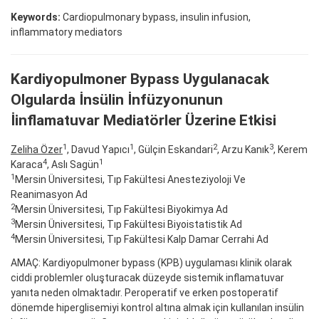
Keywords:
Cardiopulmonary bypass, insulin infusion,
inflammatory mediators
Kardiyopulmoner Bypass Uygulanacak
Olgularda İnsülin İnfüzyonunun
İinflamatuvar Mediatörler Üzerine Etkisi
1
1
2
3
Zeliha Özer
, Davud Yapıcı
, Gülçin Eskandari
, Arzu Kanık
, Kerem
4
1
Karaca
, Aslı Sagün
1
Mersin Üniversitesi, Tıp Fakültesi Anesteziyoloji Ve
Reanimasyon Ad
2
Mersin Üniversitesi, Tıp Fakültesi Biyokimya Ad
3
Mersin Üniversitesi, Tıp Fakültesi Biyoistatistik Ad
4
Mersin Üniversitesi, Tıp Fakültesi Kalp Damar Cerrahi Ad
AMAÇ: Kardiyopulmoner bypass (KPB) uygulaması klinik olarak
ciddi problemler oluşturacak düzeyde sistemik inflamatuvar
yanıta neden olmaktadır. Peroperatif ve erken postoperatif
dönemde hiperglisemiyi kontrol altına almak için kullanılan insülin