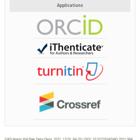
Applications
GKD Anest Yoğ Bak Dern Derg. 2011; 17(3):
64-70 | DOI:
10.5222/GKDAD.2011.064