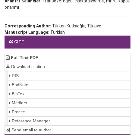
Anahtar Kelimeler:
Transözefageal ekokardiyografi, mitral kapak
onarımı
Corresponding Author:
Türkan Kudsioğlu, Türkiye
Manuscript Language:
Turkish
CITE
Full Text PDF
Download citation
RIS
EndNote
BibTex
Medlars
Procite
Reference Manager
Send email to author