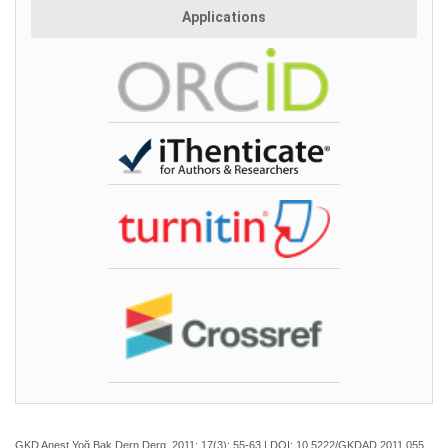
Applications
GKD Anest Yoğ Bak Dern Derg. 2011; 17(3):
55-63 | DOI:
10.5222/GKDAD.2011.055