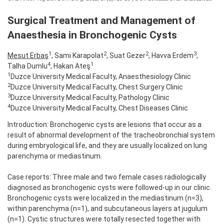
Surgical Treatment and Management of
Anaesthesia in Bronchogenic Cysts
1
2
2
3
Mesut Erbaş
, Sami Karapolat
, Suat Gezer
, Havva Erdem
,
4
1
Talha Dumlu
, Hakan Ateş
1
Duzce University Medical Faculty, Anaesthesiology Clinic
2
Duzce University Medical Faculty, Chest Surgery Clinic
3
Duzce University Medical Faculty, Pathology Clinic
4
Duzce University Medical Faculty, Chest Diseases Clinic
Introduction: Bronchogenic cysts are lesions that occur as a
result of abnormal development of the tracheobronchial system
during embryological life, and they are usually localized on lung
parenchyma or mediastinum.
Case reports: Three male and two female cases radiologically
diagnosed as bronchogenic cysts were followed-up in our clinic.
Bronchogenic cysts were localized in the mediastinum (n=3),
within parenchyma (n=1), and subcutaneous layers at jugulum
(n=1). Cystic structures were totally resected together with