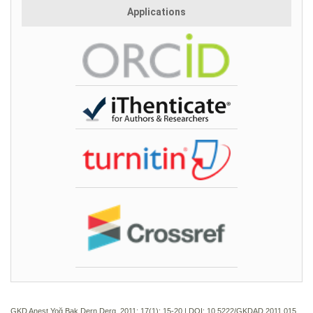
Applications
GKD Anest Yoğ Bak Dern Derg. 2011; 17(1):
15-20 | DOI:
10.5222/GKDAD.2011.015