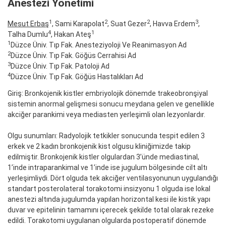
Anestezi Yönetimi
1
2
2
3
Mesut Erbaş
, Sami Karapolat
, Suat Gezer
, Havva Erdem
,
4
1
Talha Dumlu
, Hakan Ateş
1
Düzce Üniv. Tıp Fak. Anesteziyoloji Ve Reanimasyon Ad
2
Düzce Üniv. Tıp Fak. Göğüs Cerrahisi Ad
3
Düzce Üniv. Tıp Fak. Patoloji Ad
4
Düzce Üniv. Tıp Fak. Göğüs Hastalıkları Ad
Giriş: Bronkojenik kistler embriyolojik dönemde trakeobronşiyal
sistemin anormal gelişmesi sonucu meydana gelen ve genellikle
akciğer parankimi veya mediasten yerleşimli olan lezyonlardır.
Olgu sunumları: Radyolojik tetkikler sonucunda tespit edilen 3
erkek ve 2 kadın bronkojenik kist olgusu kliniğimizde takip
edilmiştir. Bronkojenik kistler olgulardan 3’ünde mediastinal,
1’inde intraparankimal ve 1’inde ise jugulum bölgesinde cilt altı
yerleşimliydi. Dört olguda tek akciğer ventilasyonunun uygulandığı
standart posterolateral torakotomi insizyonu 1 olguda ise lokal
anestezi altında jugulumda yapılan horizontal kesi ile kistik yapı
duvar ve epitelinin tamamını içerecek şekilde total olarak rezeke
edildi. Torakotomi uygulanan olgularda postoperatif dönemde