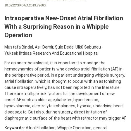
10.5222/GKDAD.2019.79663
Intraoperative New-Onset Atrial Fibrillation
With a Surprising Reason in a Whipple
Operation
Mustafa Bindal, Asli Demir, Şule Dede,
Ülkü Sabuncu
Yuksek Ihtisas Research And Educational Hospital
For an anesthesiologist, it is important to manage the
hemodynamics of patients who develop atrial fibrillation (AF) in
the perioperative period. In a patient undergoing whipple surgery,
atrial fibrillation, which is thought to occur with an astonishing
cause intraoperatively, has not been reported in the literature.
There are multiple risk factors for the development of new
onset AF such as older age,diabetes,hypertension,
hypovolaemia, electrolyte imbalances, hypoxia, underlying heart
disease,etc. But also, during surgery, direct irritation of
diaphragmatic surface of the heart with retractor may trigger AF.
Keywords:
Atrial Fibrillation, Whipple Operation, general