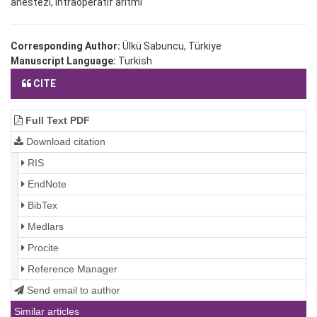
anestezi, intraoperatif aritmi
Corresponding Author:
Ülkü Sabuncu, Türkiye
Manuscript Language:
Turkish
CITE
Full Text PDF
Download citation
RIS
EndNote
BibTex
Medlars
Procite
Reference Manager
Send email to author
Similar articles