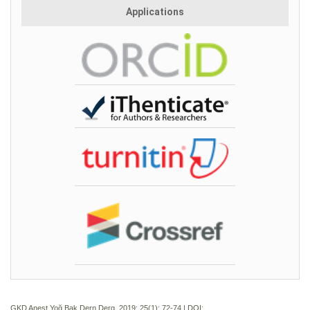
Applications
GKD Anest Yoğ Bak Dern Derg. 2019; 25(1):
72-74 | DOI: