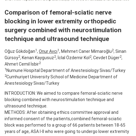
Comparison of femoral-sciatic nerve
blocking in lower extremity orthopedic
surgery combined with neurostimulation
technique and ultrasound technique
1
1
2
Oğuz Gökdoğan
,
Onur Avcı
, Mehmet Caner Mimaroğlu
, Sinan
2
2
2
2
Gürsoy
, Kenan Kaygusuz
, İclal Özdemir Kol
, Cevdet Düger
,
2
Ahmet Cemil İsbir
1
Numune Hospital Department of Anestesiology Sivas/Turkey
2
Cumhuriyet University School of Medicine Department of
Anestesiology Sivas/Turkey
INTRODUCTION: We aimed to compare femoral-sciatic nerve
blocking combined with neurostimulation technique and
ultrasound technique.
METHODS: After obtaining ethics committee approval and
informed consent of the patients,combined femoral-sciatic
block was performed to a group of 66 patients between 18-65
years of age, ASA I-II who were going to undergo lower extremity