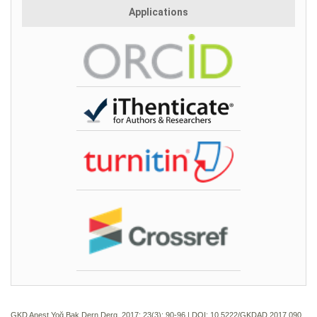
Applications
GKD Anest Yoğ Bak Dern Derg. 2017; 23(3):
90-96 | DOI:
10.5222/GKDAD.2017.090