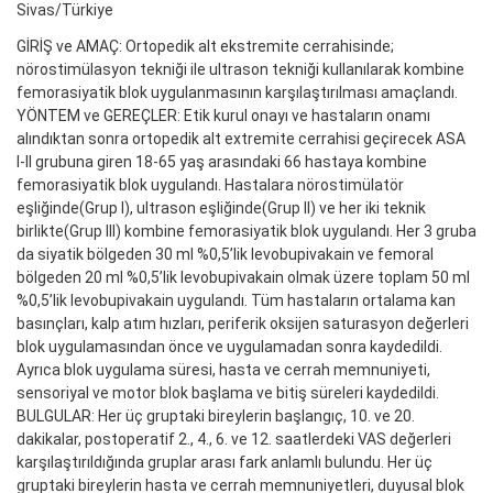
Sivas/Türkiye
GİRİŞ ve AMAÇ: Ortopedik alt ekstremite cerrahisinde;
nörostimülasyon tekniği ile ultrason tekniği kullanılarak kombine
femorasiyatik blok uygulanmasının karşılaştırılması amaçlandı.
YÖNTEM ve GEREÇLER: Etik kurul onayı ve hastaların onamı
alındıktan sonra ortopedik alt extremite cerrahisi geçirecek ASA
I-II grubuna giren 18-65 yaş arasındaki 66 hastaya kombine
femorasiyatik blok uygulandı. Hastalara nörostimülatör
eşliğinde(Grup I), ultrason eşliğinde(Grup II) ve her iki teknik
birlikte(Grup III) kombine femorasiyatik blok uygulandı. Her 3 gruba
da siyatik bölgeden 30 ml %0,5’lik levobupivakain ve femoral
bölgeden 20 ml %0,5’lik levobupivakain olmak üzere toplam 50 ml
%0,5’lik levobupivakain uygulandı. Tüm hastaların ortalama kan
basınçları, kalp atım hızları, periferik oksijen saturasyon değerleri
blok uygulamasından önce ve uygulamadan sonra kaydedildi.
Ayrıca blok uygulama süresi, hasta ve cerrah memnuniyeti,
sensoriyal ve motor blok başlama ve bitiş süreleri kaydedildi.
BULGULAR: Her üç gruptaki bireylerin başlangıç, 10. ve 20.
dakikalar, postoperatif 2., 4., 6. ve 12. saatlerdeki VAS değerleri
karşılaştırıldığında gruplar arası fark anlamlı bulundu. Her üç
gruptaki bireylerin hasta ve cerrah memnuniyetleri, duyusal blok