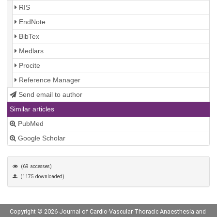
RIS
EndNote
BibTex
Medlars
Procite
Reference Manager
Send email to author
Similar articles
PubMed
Google Scholar
(69 accesses)
(1175 downloaded)
Copyright © 2026 Journal of Cardio-Vascular-Thoracic Anaesthesia and