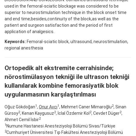
used in the femoral-sciatic blockage was considered to be
superior to neurostimulation technique in the block onset time
and end time;besides,continuity of the block,as well as the
patient and surgeon satisfaction and the period of first
application of analgesics.
Keywords:
Femoral-sciatic block, ultrasound, neurostimulation,
regional anesthesia
Ortopedik alt ekstremite cerrahisinde;
nörostimülasyon tekniği ile ultrason tekniği
kullanılarak kombine femorasiyatik blok
uygulanmasının karşılaştırılması
1
1
2
Oğuz Gökdoğan
,
Onur Avcı
, Mehmet Caner Mimaroğlu
, Sinan
2
2
2
2
Gürsoy
, Kenan Kaygusuz
, İclal Özdemir Kol
, Cevdet Düger
,
2
Ahmet Cemil İsbir
1
Numune Hastanesi Anesteziyoloji Bölümü Sivas/Türkiye
2
Cumhuriyet Üniversitesi Tıp Fakültesi Anesteziyoloji Bölümü