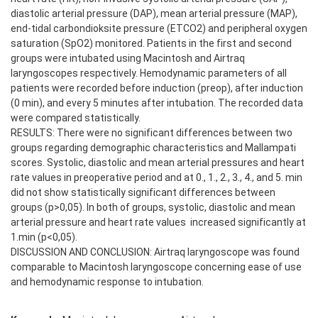
diastolic arterial pressure (DAP), mean arterial pressure (MAP),
end-tidal carbondioksite pressure (ETCO2) and peripheral oxygen
saturation (SpO2) monitored. Patients in the first and second
groups were intubated using Macintosh and Airtraq
laryngoscopes respectively. Hemodynamic parameters of all
patients were recorded before induction (preop), after induction
(0 min), and every 5 minutes after intubation. The recorded data
were compared statistically.
RESULTS: There were no significant differences between two
groups regarding demographic characteristics and Mallampati
scores. Systolic, diastolic and mean arterial pressures and heart
rate values in preoperative period and at 0., 1., 2., 3., 4., and 5. min
did not show statistically significant differences between
groups (p>0,05). In both of groups, systolic, diastolic and mean
arterial pressure and heart rate values ​ increased significantly at
1.min (p<0,05).
DISCUSSION AND CONCLUSION: Airtraq laryngoscope was found
comparable to Macintosh laryngoscope concerning ease of use
and hemodynamic response to intubation.