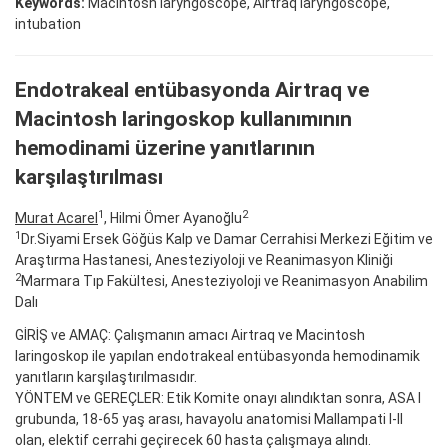
Keywords:
Macintosh laryngoscope, Airtraq laryngoscope,
intubation
Endotrakeal entübasyonda Airtraq ve
Macintosh laringoskop kullanımının
hemodinami üzerine yanıtlarının
karşılaştırılması
1
2
Murat Acarel
, Hilmi Ömer Ayanoğlu
1
Dr.Siyami Ersek Göğüs Kalp ve Damar Cerrahisi Merkezi Eğitim ve
Araştırma Hastanesi, Anesteziyoloji ve Reanimasyon Kliniği
2
Marmara Tıp Fakültesi, Anesteziyoloji ve Reanimasyon Anabilim
Dalı
GİRİŞ ve AMAÇ: Çalışmanın amacı Airtraq ve Macintosh
laringoskop ile yapılan endotrakeal entübasyonda hemodinamik
yanıtların karşılaştırılmasıdır.
YÖNTEM ve GEREÇLER: Etik Komite onayı alındıktan sonra, ASA I
grubunda, 18-65 yaş arası, havayolu anatomisi Mallampati I-II
olan, elektif cerrahi geçirecek 60 hasta çalışmaya alındı.