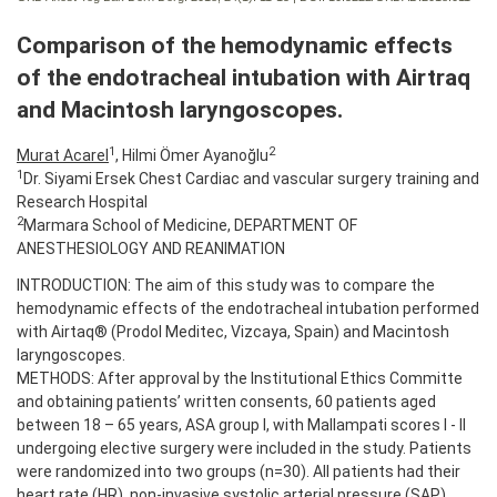
Comparison of the hemodynamic effects
of the endotracheal intubation with Airtraq
and Macintosh laryngoscopes.
1
2
Murat Acarel
, Hilmi Ömer Ayanoğlu
1
Dr. Siyami Ersek Chest Cardiac and vascular surgery training and
Research Hospital
2
Marmara School of Medicine, DEPARTMENT OF
ANESTHESIOLOGY AND REANIMATION
INTRODUCTION: The aim of this study was to compare the
hemodynamic effects of the endotracheal intubation performed
with Airtaq® (Prodol Meditec, Vizcaya, Spain) and Macintosh
laryngoscopes.
METHODS: After approval by the Institutional Ethics Committe
and obtaining patients’ written consents, 60 patients aged
between 18 – 65 years, ASA group I, with Mallampati scores I - II
undergoing elective surgery were included in the study. Patients
were randomized into two groups (n=30). All patients had their
heart rate (HR), non-invasive systolic arterial pressure (SAP),