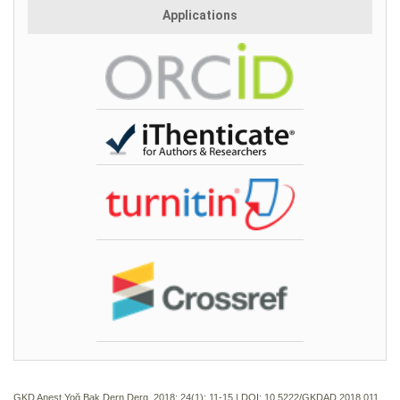
Applications
GKD Anest Yoğ Bak Dern Derg. 2018; 24(1):
11-15 | DOI:
10.5222/GKDAD.2018.011