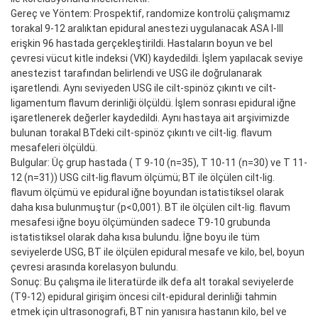
Gereç ve Yöntem: Prospektif, randomize kontrolü çalışmamız
torakal 9-12 aralıktan epidural anestezi uygulanacak ASA I-III
erişkin 96 hastada gerçekleştirildi. Hastaların boyun ve bel
çevresi vücut kitle indeksi (VKI) kaydedildi. İşlem yapılacak seviye
anestezist tarafından belirlendi ve USG ile doğrulanarak
işaretlendi. Aynı seviyeden USG ile cilt-spinöz çıkıntı ve cilt-
ligamentum flavum derinliği ölçüldü. İşlem sonrası epidural iğne
işaretlenerek değerler kaydedildi. Aynı hastaya ait arşivimizde
bulunan torakal BTdeki cilt-spinöz çıkıntı ve cilt-lig. flavum
mesafeleri ölçüldü.
Bulgular: Üç grup hastada ( T 9-10 (n=35), T 10-11 (n=30) ve T 11-
12 (n=31)) USG cilt-lig.flavum ölçümü; BT ile ölçülen cilt-lig.
flavum ölçümü ve epidural iğne boyundan istatistiksel olarak
daha kısa bulunmuştur (p<0,001). BT ile ölçülen cilt-lig. flavum
mesafesi iğne boyu ölçümünden sadece T9-10 grubunda
istatistiksel olarak daha kısa bulundu. İğne boyu ile tüm
seviyelerde USG, BT ile ölçülen epidural mesafe ve kilo, bel, boyun
çevresi arasında korelasyon bulundu.
Sonuç: Bu çalışma ile literatürde ilk defa alt torakal seviyelerde
(T9-12) epidural girişim öncesi cilt-epidural derinliği tahmin
etmek için ultrasonografi, BT nin yanısıra hastanın kilo, bel ve