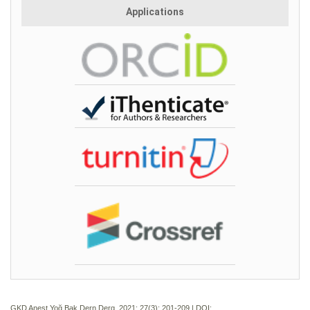
Applications
GKD Anest Yoğ Bak Dern Derg. 2021; 27(3):
201-209 | DOI: