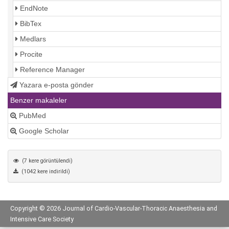
EndNote
BibTex
Medlars
Procite
Reference Manager
Yazara e-posta gönder
Benzer makaleler
PubMed
Google Scholar
(7 kere görüntülendi)
(1042 kere indirildi)
Copyright © 2026 Journal of Cardio-Vascular-Thoracic Anaesthesia and
Intensive Care Society