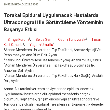
10.5222/GKDAD.2021.73645
Torakal Epidural Uygulanacak Hastalarda
Ultrasonografi ile Görüntüleme Yönteminin
Başarıya Etkisi
1
1
2
Simge Kurum
,
Selda Sen
,
Ozum Tuncyurek
,
Imran
3
4
Kurt Omurlu
,
Yaşam Umutlu
1
Adnan Menderes Üniversitesi Tıp Fakültesi, Anesteziyoloji Ve
Reanimasyon Ana Bilim Dalı, Aydın
2
Yakın Doğı Üniversitesi Hastanesi Rdyoloji Anabilim Dalı, Kıbrıs
3
Adnan Menderes Üniversitesi Tıp Fakültesi, Biyoistatistik
Anabilim Dalı, Aydın
4
Adnan Menderes Üniversitesi Tıp Fakültesi, Halk Sağlığı Anabilim
Dalı, Aydın
Amaç: Alt torakal vertebra seviyelerinde epidural anestezi
uygulanacak hastalarda cilt-epidural mesafenin gerçek
ölçümünü saptamak, girişim öncesi yapılan ultrasonografi ve
tomografide ölçülen epidural mesafenin antropometrik değerler
ile korelasyonunu incelemektir.