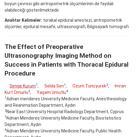
boyun çevresi gibi antropometrik ölçümlerinin de faydalı
olabileceği gösterilmektedir.
Anahtar Kelimeler:
torakal epidural anestezi, antropometrik
ölçümler, epidural mesafe, ultrasonografi, Bilgisayarlı tomografi
The Effect of Preoperative
Ultrasonography Imaging Method on
Success in Patients with Thoracal Epidural
Procedure
1
1
2
Simge Kurum
,
Selda Sen
,
Ozum Tuncyurek
,
Imran
3
4
Kurt Omurlu
,
Yaşam Umutlu
1
Adnan menderes Unıversity Medicine Faculty, Anesthesiology
and Reanimation Department, Aydın
2
Near East University Hospital Radiology Department, Cyprus
3
Adnan Menderes Unıversity Medicine Faculty, Biostatistics
Department, Aydın
4
Adnan Menderes Unıversity Medicine Faculty, Public Health