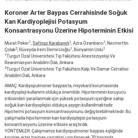
Koroner Arter Baypas Cerrahisinde Soğuk
Kan Kardiyoplejisi Potasyum
Konsantrasyonu Üzerine Hipoterminin Etkisi
1
1
1
Murat Peker
,
Safinaz Karabayırlı
, Azra Özanbarcı
, Necmettin
2
1
1
Çolak
, Rüveyda İrem Demircioğlu
, Bünyamin Uslu
1
Turgut Özal Üniversitesi Tıp Fakültesi Anesteziyoloji Ve
Reanimasyon Anabilim Dalı, Ankara
2
Turgut Özal Üniversitesi Tıp Fakültesi Kalp Ve Damar Cerrahisi
Anabilim Dalı, Ankara
AMAÇ: Kardiyopulmoner baypasta, miyokard korumasında
kardiyopleji kullanımı oldukça önemlidir. Hipoterminin koruyucu
etkisinden yararlanmak için yüksek potasyum içeriğine sahip
soğuk kan kardiyoplejisi oldukça yaygın kullanılmaktadır.
Hipotermi potasyum konsantrasyonunu değiştirebilmektedir. Bu
çalışmada hipoterminin kan kardiyoplejisi potasyum
konsantrasyonu üzerine etkisini araştırdık.
YÖNTEMLER: Çalışmamız kardiyopulmoner baypas eşliğinde
koroner arter baypas cerrahisi uygulanacak 70 hastada