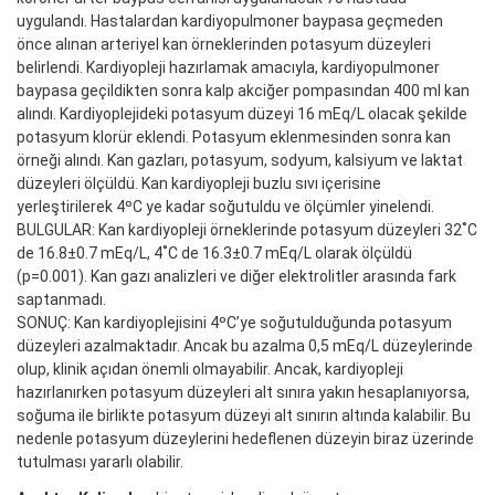
uygulandı. Hastalardan kardiyopulmoner baypasa geçmeden
önce alınan arteriyel kan örneklerinden potasyum düzeyleri
belirlendi. Kardiyopleji hazırlamak amacıyla, kardiyopulmoner
baypasa geçildikten sonra kalp akciğer pompasından 400 ml kan
alındı. Kardiyoplejideki potasyum düzeyi 16 mEq/L olacak şekilde
potasyum klorür eklendi. Potasyum eklenmesinden sonra kan
örneği alındı. Kan gazları, potasyum, sodyum, kalsiyum ve laktat
düzeyleri ölçüldü. Kan kardiyopleji buzlu sıvı içerisine
yerleştirilerek 4ºC ye kadar soğutuldu ve ölçümler yinelendi.
BULGULAR: Kan kardiyopleji örneklerinde potasyum düzeyleri 32˚C
de 16.8±0.7 mEq/L, 4˚C de 16.3±0.7 mEq/L olarak ölçüldü
(p=0.001). Kan gazı analizleri ve diğer elektrolitler arasında fark
saptanmadı.
SONUÇ: Kan kardiyoplejisini 4ºC’ye soğutulduğunda potasyum
düzeyleri azalmaktadır. Ancak bu azalma 0,5 mEq/L düzeylerinde
olup, klinik açıdan önemli olmayabilir. Ancak, kardiyopleji
hazırlanırken potasyum düzeyleri alt sınıra yakın hesaplanıyorsa,
soğuma ile birlikte potasyum düzeyi alt sınırın altında kalabilir. Bu
nedenle potasyum düzeylerini hedeflenen düzeyin biraz üzerinde
tutulması yararlı olabilir.