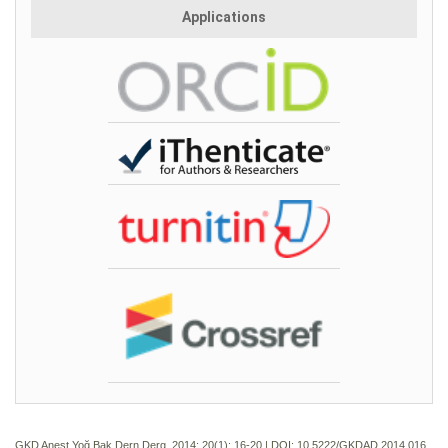
Applications
GKD Anest Yoğ Bak Dern Derg. 2014; 20(1):
16-20 | DOI:
10.5222/GKDAD.2014.016