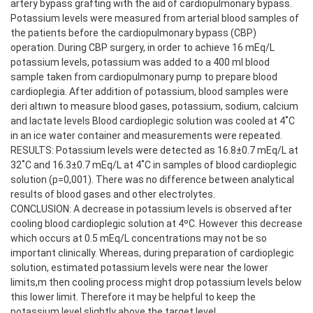
artery bypass grafting with the aid of cardiopulmonary bypass.
Potassium levels were measured from arterial blood samples of
the patients before the cardiopulmonary bypass (CBP)
operation. During CBP surgery, in order to achieve 16 mEq/L
potassium levels, potassium was added to a 400 ml blood
sample taken from cardiopulmonary pump to prepare blood
cardioplegia. After addition of potassium, blood samples were
deri altıwn to measure blood gases, potassium, sodium, calcium
and lactate levels Blood cardioplegic solution was cooled at 4˚C
in an ice water container and measurements were repeated.
RESULTS: Potassium levels were detected as 16.8±0.7 mEq/L at
32˚C and 16.3±0.7 mEq/L at 4˚C in samples of blood cardioplegic
solution (p=0,001). There was no difference between analytical
results of blood gases and other electrolytes.
CONCLUSION: A decrease in potassium levels is observed after
cooling blood cardioplegic solution at 4ºC. However this decrease
which occurs at 0.5 mEq/L concentrations may not be so
important clinically. Whereas, during preparation of cardioplegic
solution, estimated potassium levels were near the lower
limits,m then cooling process might drop potassium levels below
this lower limit. Therefore it may be helpful to keep the
potassium level slightly above the target level.