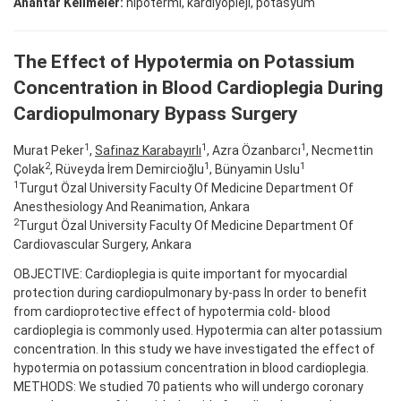
Anahtar Kelimeler:
hipotermi, kardiyopleji, potasyum
The Effect of Hypotermia on Potassium
Concentration in Blood Cardioplegia During
Cardiopulmonary Bypass Surgery
1
1
1
Murat Peker
,
Safinaz Karabayırlı
, Azra Özanbarcı
, Necmettin
2
1
1
Çolak
, Rüveyda İrem Demircioğlu
, Bünyamin Uslu
1
Turgut Özal University Faculty Of Medicine Department Of
Anesthesiology And Reanimation, Ankara
2
Turgut Özal University Faculty Of Medicine Department Of
Cardiovascular Surgery, Ankara
OBJECTIVE: Cardioplegia is quite important for myocardial
protection during cardiopulmonary by-pass In order to benefit
from cardioprotective effect of hypotermia cold- blood
cardioplegia is commonly used. Hypotermia can alter potassium
concentration. In this study we have investigated the effect of
hypotermia on potassium concentration in blood cardioplegia.
METHODS: We studied 70 patients who will undergo coronary